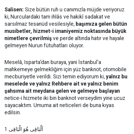
Salisen:
Size bütün ruh u canımızla müjde veriyoruz
ki, Nurculardaki tam ihlâs ve hakikî sadakat ve
sarsılmaz tesanüd vesilesiyle,
başımıza gelen bütün
musibetler, hizmet-i imaniyemiz noktasında büyük
nimetlere çevrilmiş
ve perde altında hatır ve hayale
gelmeyen Nurun fütuhatları oluyor.
Meselâ, Isparta'dan buraya, yani İstanbul'a
mahkemeye gelmekliğim için yüz banknot, otomobile
mecburiyetle verildi. Sizi temin ediyorum ki,
yalnız bu
meselede ve yalnız Rehbere ait ve yalnız benim
şahsıma ait meydana gelen ve gelmeye başlayan
netice-i hizmete iki bin banknot verseydim yine ucuz
sayacaktım. Umuma ait neticeleri de buna kıyas
edilsin.
اَلْبَاقِى هُوَ الْبَاقِى 1