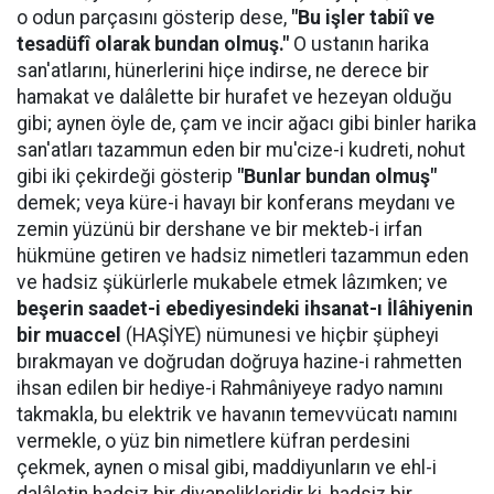
o odun parçasını gösterip dese,
"Bu işler tabiî ve
tesadüfî olarak bundan olmuş."
O ustanın harika
san'atlarını, hünerlerini hiçe indirse, ne derece bir
hamakat ve dalâlette bir hurafet ve hezeyan olduğu
gibi; aynen öyle de, çam ve incir ağacı gibi binler harika
san'atları tazammun eden bir mu'cize-i kudreti, nohut
gibi iki çekirdeği gösterip
"Bunlar bundan olmuş"
demek; veya küre-i havayı bir konferans meydanı ve
zemin yüzünü bir dershane ve bir mekteb-i irfan
hükmüne getiren ve hadsiz nimetleri tazammun eden
ve hadsiz şükürlerle mukabele etmek lâzımken; ve
beşerin saadet-i ebediyesindeki ihsanat-ı İlâhiyenin
bir muaccel
(HAŞİYE) nümunesi ve hiçbir şüpheyi
bırakmayan ve doğrudan doğruya hazine-i rahmetten
ihsan edilen bir hediye-i Rahmâniyeye radyo namını
takmakla, bu elektrik ve havanın temevvücatı namını
vermekle, o yüz bin nimetlere küfran perdesini
çekmek, aynen o misal gibi, maddiyunların ve ehl-i