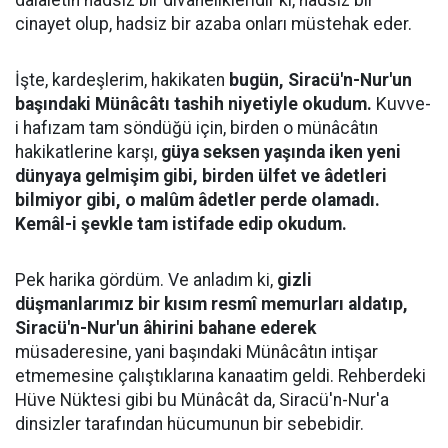
dalâletin hadsiz bir divanelikleridir ki, hadsiz bir
cinayet olup, hadsiz bir azaba onları müstehak eder.
İşte, kardeşlerim, hakikaten
bugün, Siracü'n-Nur'un
başındaki Münâcâtı tashih niyetiyle okudum.
Kuvve-
i hafızam tam söndüğü için, birden o münâcâtın
hakikatlerine karşı,
güya seksen yaşında iken yeni
dünyaya gelmişim gibi, birden ülfet ve âdetleri
bilmiyor gibi, o malûm âdetler perde olamadı.
Kemâl-i şevkle tam istifade edip okudum.
Pek harika gördüm. Ve anladım ki,
gizli
düşmanlarımız bir kısım resmî memurları aldatıp,
Siracü'n-Nur'un âhirini bahane ederek
müsaderesine, yani başındaki Münâcâtın intişar
etmemesine çalıştıklarına kanaatim geldi. Rehberdeki
Hüve Nüktesi gibi bu Münâcât da, Siracü'n-Nur'a
dinsizler tarafından hücumunun bir sebebidir.