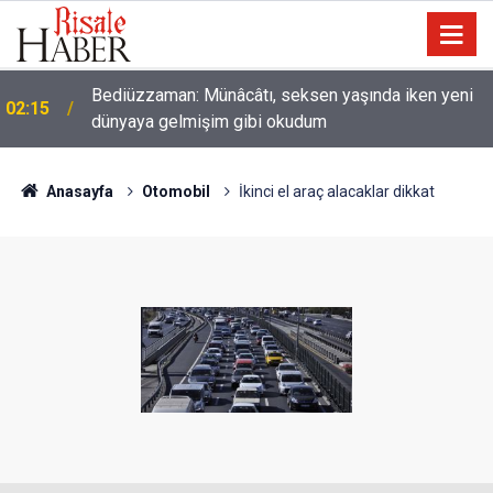
Nice binilen hayvan vardır ki, binicisinden daha
01:45
hayırlıdır
Anasayfa
Otomobil
İkinci el araç alacaklar dikkat