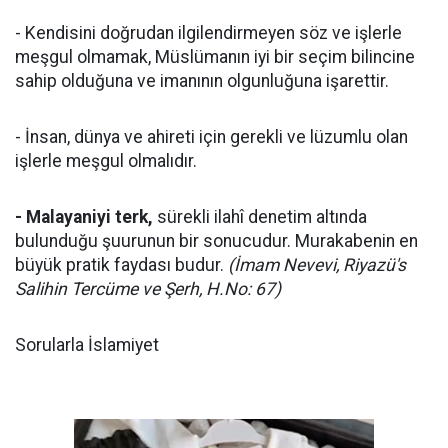
- Kendisini doğrudan ilgilendirmeyen söz ve işlerle
meşgul olmamak, Müslümanın iyi bir seçim bilincine
sahip olduğuna ve imanının olgunluğuna işarettir.
- İnsan, dünya ve ahireti için gerekli ve lüzumlu olan
işlerle meşgul olmalıdır.
- Malayaniyi terk,
sürekli ilahî denetim altında
bulunduğu şuurunun bir sonucudur. Murakabenin en
büyük pratik faydası budur.
(İmam Nevevi, Riyazü's
Salihin Tercüme ve Şerh, H.No: 67)
Sorularla İslamiyet