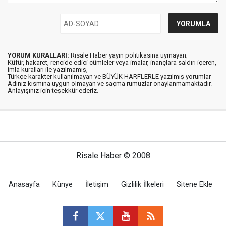
YORUM KURALLARI:
Risale Haber yayın politikasına uymayan;
Küfür, hakaret, rencide edici cümleler veya imalar, inançlara saldırı içeren,
imla kuralları ile yazılmamış,
Türkçe karakter kullanılmayan ve BÜYÜK HARFLERLE yazılmış yorumlar
Adınız kısmına uygun olmayan ve saçma rumuzlar onaylanmamaktadır.
Anlayışınız için teşekkür ederiz.
Risale Haber © 2008
Anasayfa
Künye
İletişim
Gizlilik İlkeleri
Sitene Ekle