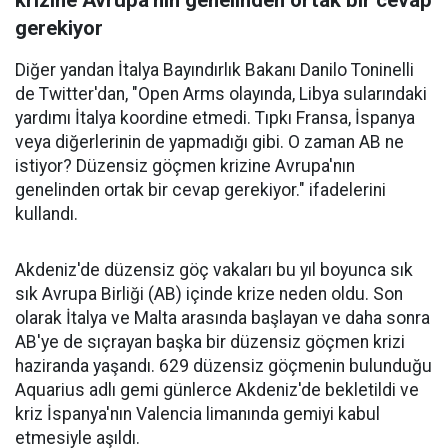
krizine Avrupa'nın genelinden ortak bir cevap
gerekiyor
Diğer yandan İtalya Bayındırlık Bakanı Danilo Toninelli
de Twitter'dan, "Open Arms olayında, Libya sularındaki
yardımı İtalya koordine etmedi. Tıpkı Fransa, İspanya
veya diğerlerinin de yapmadığı gibi. O zaman AB ne
istiyor? Düzensiz göçmen krizine Avrupa'nın
genelinden ortak bir cevap gerekiyor." ifadelerini
kullandı.
Akdeniz'de düzensiz göç vakaları bu yıl boyunca sık
sık Avrupa Birliği (AB) içinde krize neden oldu. Son
olarak İtalya ve Malta arasında başlayan ve daha sonra
AB'ye de sıçrayan başka bir düzensiz göçmen krizi
haziranda yaşandı. 629 düzensiz göçmenin bulunduğu
Aquarius adlı gemi günlerce Akdeniz'de bekletildi ve
kriz İspanya'nın Valencia limanında gemiyi kabul
etmesiyle aşıldı.