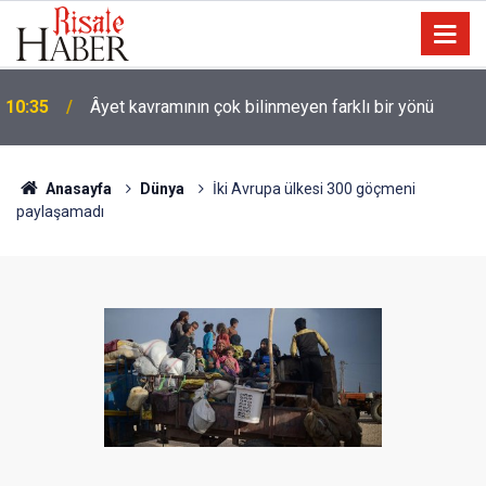
09:25
İyi Müslüman olmanın ölçüsü nedir?
Anasayfa
Dünya
İki Avrupa ülkesi 300 göçmeni
paylaşamadı