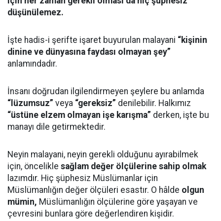
için her zaman gerekli olması da hiç şüphesiz
düşünülemez.
İşte hadis-i şerifte işaret buyurulan malayani
“kişinin
dinine ve dünyasına faydası olmayan şey”
anlamındadır.
İnsanı doğrudan ilgilendirmeyen şeylere bu anlamda
“lüzumsuz”
veya
“gereksiz”
denilebilir. Halkımız
“üstüne elzem olmayan işe karışma”
derken, işte bu
manayı dile getirmektedir.
Neyin malayani, neyin gerekli olduğunu ayırabilmek
için, öncelikle
sağlam değer ölçülerine sahip olmak
lazımdır. Hiç şüphesiz Müslümanlar için
Müslümanlığın değer ölçüleri esastır. O hâlde
olgun
mümin,
Müslümanlığın ölçülerine göre yaşayan ve
çevresini bunlara göre değerlendiren kişidir.