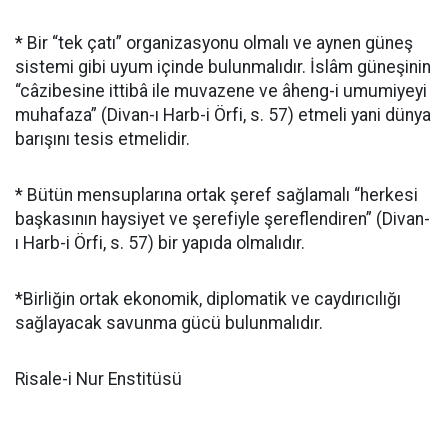
* Bir “tek çatı” organizasyonu olmalı ve aynen güneş
sistemi gibi uyum içinde bulunmalıdır. İslâm güneşinin
“câzibesine ittibâ ile muvazene ve âheng-i umumiyeyi
muhafaza” (Divan-ı Harb-i Örfi, s. 57) etmeli yani dünya
barışını tesis etmelidir.
* Bütün mensuplarına ortak şeref sağlamalı “herkesi
başkasının haysiyet ve şerefiyle şereflendiren” (Divan-
ı Harb-i Örfi, s. 57) bir yapıda olmalıdır.
*Birliğin ortak ekonomik, diplomatik ve caydırıcılığı
sağlayacak savunma gücü bulunmalıdır.
Risale-i Nur Enstitüsü