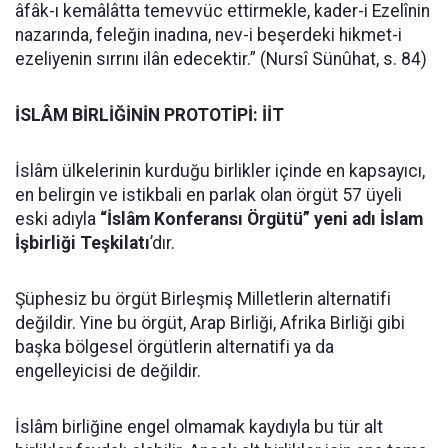
âfâk-ı kemâlâtta temevvüc ettirmekle, kader-i Ezelînin
nazarında, feleğin inadına, nev-i beşerdeki hikmet-i
ezeliyenin sırrını ilân edecektir.” (Nursî Sünûhat, s. 84)
İSLÂM BİRLİĞİNİN PROTOTİPİ: İİT
İslâm ülkelerinin kurduğu birlikler içinde en kapsayıcı,
en belirgin ve istikbali en parlak olan örgüt 57 üyeli
eski adıyla
“İslâm Konferansı Örgütü” yeni adı İslam
İşbirliği Teşkilatı
’dır.
Şüphesiz bu örgüt Birleşmiş Milletlerin alternatifi
değildir. Yine bu örgüt, Arap Birliği, Afrika Birliği gibi
başka bölgesel örgütlerin alternatifi ya da
engelleyicisi de değildir.
İslâm birliğine engel olmamak kaydıyla bu tür alt