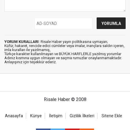
YORUM KURALLARI:
Risale Haber yayın politikasına uymayan;
Küfür, hakaret, rencide edici cümleler veya imalar, inançlara saldırı içeren,
imla kuralları ile yazılmamış,
Türkçe karakter kullanılmayan ve BÜYÜK HARFLERLE yazılmış yorumlar
Adınız kısmına uygun olmayan ve saçma rumuzlar onaylanmamaktadır.
Anlayışınız için teşekkür ederiz.
Risale Haber © 2008
Anasayfa
Künye
İletişim
Gizlilik İlkeleri
Sitene Ekle