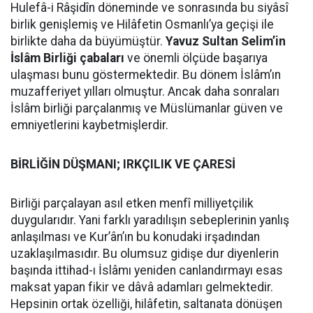
Hulefâ-i Râşidîn döneminde ve sonrasında bu siyâsî
birlik genişlemiş ve Hilâfetin Osmanlı’ya geçişi ile
birlikte daha da büyümüştür.
Yavuz Sultan Selim’in
İslâm Birliği çabaları
ve önemli ölçüde başarıya
ulaşması bunu göstermektedir. Bu dönem İslâm’ın
muzafferiyet yılları olmuştur. Ancak daha sonraları
İslâm birliği parçalanmış ve Müslümanlar güven ve
emniyetlerini kaybetmişlerdir.
BİRLİĞİN DÜŞMANI; IRKÇILIK VE ÇARESİ
Birliği parçalayan asıl etken menfî milliyetçilik
duygularıdır. Yani farklı yaradılışın sebeplerinin yanlış
anlaşılması ve Kur’ân’ın bu konudaki irşadından
uzaklaşılmasıdır. Bu olumsuz gidişe dur diyenlerin
başında ittihad-ı İslâmı yeniden canlandırmayı esas
maksat yapan fikir ve dâvâ adamları gelmektedir.
Hepsinin ortak özelliği, hilâfetin, saltanata dönüşen