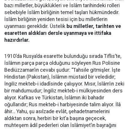
bazı milletler, büyüklükleri ve İslâm tarihindeki rolleri
sebebiyle İslâm birliğinin temel taşları hükmündedir.
İslâm birliğinin yeniden tesisi için bu milletlerin
uyanması gereklidir. Üstelik
bu milletler, tarihten ve
esaretten aldıkları dersle uyanmaya ve ittifaka
hazırdırlar.
1910’da Rusya’da esarette bulunduğu sırada Tiflis’te,
İslâmın parça parça olduğunu söyleyen Rus Polisine
Bediüzzaman’ın cevabı şudur: “Tahsile gitmişler. İşte
Hindistan (Pakistan), İslâmın müstaid bir veledidir;
İngiliz mekteb-i idadîsinde çalışıyor. Mısır, İslâm’ın zeki
bir mahdumudur; İngiliz mekteb-i mülkiyesinden ders
alıyor. Kafkas ve Türkistan, İslâmın iki bahadır
oğullarıdır; Rus mekteb-i harbiyesinde talim alıyor. İlâ
âhir… Yahu, şu asılzade evlât, şehadetnamelerini
aldıktan sonra, herbiri bir kıt’a başına geçecek,
muhteşem âdil pederleri olan İslâmiyet’in bayrağını