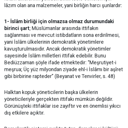
lâzım olan ana malzemeler, yani birliğin harcı şunlardır:
1- İslâm birliği için olmazsa olmaz durumundaki
birinci şart
; Müslümanlar arasında ittifakın
sağlanması ve mevcut istibdatların sona erdirilmesi,
yani İslâm ülkelerinin demokratik yönetimlere
kavuşturulmasıdır. Ancak demokratik yönetimler
sayesinde İslâm milletleri ittifak edebilir. Bunu
Bediüzzaman şöyle ifade etmektedir: “Meşrutiyet-i
meşrua; Üç yüz milyondan ziyade ehl-i İslâmı bir aşîret
gibi birbirine rapteder” (Beyanat ve Tenvirler, s. 48)
Halktan kopuk yöneticilerin başka ülkelerin
yöneticileriyle gerçekten ittifakı mümkün değildir.
Görünüşteki ittifaklar ise zayıftır ve en önemlisi yıkıcı
dış etkilere açıktır.