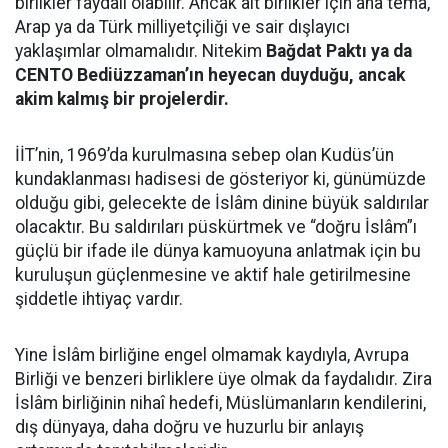
birlikler faydalı olabilir. Ancak alt birlikler için ana tema,
Arap ya da Türk milliyetçiliği ve sair dışlayıcı
yaklaşımlar olmamalıdır. Nitekim
Bağdat Paktı ya da
CENTO Bediüzzaman’ın heyecan duyduğu, ancak
akim kalmış bir projelerdir.
İİT’nin, 1969’da kurulmasına sebep olan Kudüs’ün
kundaklanması hadisesi de gösteriyor ki, günümüzde
olduğu gibi, gelecekte de İslâm dinine büyük saldırılar
olacaktır. Bu saldırıları püskürtmek ve “doğru İslâm”ı
güçlü bir ifade ile dünya kamuoyuna anlatmak için bu
kuruluşun güçlenmesine ve aktif hale getirilmesine
şiddetle ihtiyaç vardır.
Yine İslâm birliğine engel olmamak kaydıyla, Avrupa
Birliği ve benzeri birliklere üye olmak da faydalıdır. Zira
İslâm birliğinin nihaî hedefi, Müslümanların kendilerini,
dış dünyaya, daha doğru ve huzurlu bir anlayış