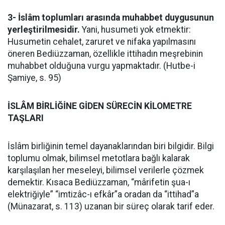
3- İslâm toplumları arasında muhabbet duygusunun
yerleştirilmesidir.
Yani, husumeti yok etmektir:
Husumetin cehalet, zaruret ve nifaka yapılmasını
öneren Bediüzzaman, özellikle ittihadın meşrebinin
muhabbet olduğuna vurgu yapmaktadır. (Hutbe-i
Şamiye, s. 95)
İSLÂM BİRLİĞİNE GİDEN SÜRECİN KİLOMETRE
TAŞLARI
İslâm birliğinin temel dayanaklarından biri bilgidir. Bilgi
toplumu olmak, bilimsel metotlara bağlı kalarak
karşılaşılan her meseleyi, bilimsel verilerle çözmek
demektir. Kısaca Bediüzzaman, “mârifetin şua-ı
elektriğiyle” “imtizâc-ı efkâr”a oradan da “ittihad”a
(Münazarat, s. 113) uzanan bir süreç olarak tarif eder.