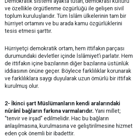
Demokratik sistemi ayakta tutan, demokrasi kültürü
ve özellikle örgütlenme özgürlüğü ile gelişen sivil
toplum kuruluşlarıdır. Tüm İslâm ülkelerinin tam bir
hürriyet ortamını ve bu arada kamu özgürlüklerini
tesis etmesi şarttır.
Hürriyetçi demokratik ortam, hem ittifakın parçası
durumundaki devletler içinde İslâmiyet’i parlatır. Hem
de ittifakın içine bazılarının diğer bazılarına üstünlük
iddiasının önüne geçer. Böylece farklılıklar korunarak
ve farklılıklara saygı duyularak uzun ömürlü bir ittifak
kurulmuş olur.
2- İkinci şart Müslümanların kendi aralarındaki
nûrânî bağların farkına varmalarıdır.
Yani millet;
“tenvir ve irşad” edilmelidir. Hac bu bağların
anlaşılmasına, kurulmasına ve geliştirilmesine hizmet
eden çok önemli bir ibadettir.