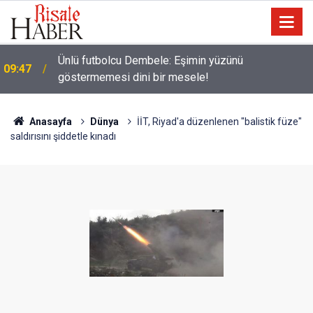
Ünlü futbolcu Dembele: Eşimin yüzünü
09:47
göstermemesi dini bir mesele!
Anasayfa
Dünya
İİT, Riyad'a düzenlenen "balistik füze"
saldırısını şiddetle kınadı