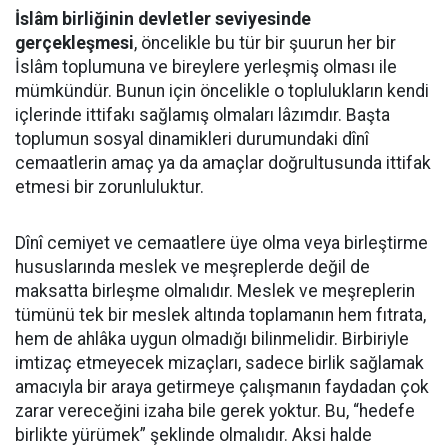
İslâm birliğinin devletler seviyesinde
gerçekleşmesi
, öncelikle bu tür bir şuurun her bir
İslâm toplumuna ve bireylere yerleşmiş olması ile
mümkündür. Bunun için öncelikle o toplulukların kendi
içlerinde ittifakı sağlamış olmaları lâzımdır. Başta
toplumun sosyal dinamikleri durumundaki dînî
cemaatlerin amaç ya da amaçlar doğrultusunda ittifak
etmesi bir zorunluluktur.
Dînî cemiyet ve cemaatlere üye olma veya birleştirme
hususlarında meslek ve meşreplerde değil de
maksatta birleşme olmalıdır. Meslek ve meşreplerin
tümünü tek bir meslek altında toplamanın hem fıtrata,
hem de ahlâka uygun olmadığı bilinmelidir. Birbiriyle
imtizaç etmeyecek mizaçları, sadece birlik sağlamak
amacıyla bir araya getirmeye çalışmanın faydadan çok
zarar vereceğini izaha bile gerek yoktur. Bu, “hedefe
birlikte yürümek” şeklinde olmalıdır. Aksi halde