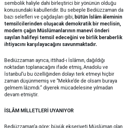
sembolik haliyle dahi birleştirici bir yönünün olduğu
konusundaki kabulleridir. Bu sebeple Bediüzzaman da
bazı selefleri ve çağdaşları gibi,
bütün İslâm âleminin
temsilcilerinden oluşacak demokratik bir meclisin,
modern çağın Müslümanlarının manevî önderi
sayılan halifeyi temsil edeceğini ve birlik beraberlik
ihtiyacını karşılayacağını savunmaktadır.
Bediüzzaman ayrıca, ittihad-ı İslâmın, dağıldığı
noktadan toplanacağını ifade etmiş, Anadolu ve
İstanbul’u bu özelliğinden dolayı terk etmeyi hiçbir
zaman düşünmemiş ve “Mekke’de de olsam buraya
gelmem lâzımdı.” diyerek mücadelesine yılmadan
devam etmiştir.
İSLÂM MİLLETLERİ UYANIYOR
Bediüzzaman’a göre; büyük ekseriyeti Müslüman olan