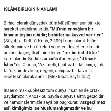
İSLÂM BİRLİĞİNİN ANLAMI
Birinci olarak dünyadaki tüm Müslümanların birlikte
hareket edebilmeleridir.
“Mü’minler sağlam bir
binanın taşları gibidir; birbirlerine kuvvet verirler.”
(Süyûti, el-Fethü’l-Kebîr, 2:309) İkinci olarak İslâm
ülkelerinin ve bu ülkeleri yöneten devletlerin kendi
aralarında çeşitli alt birlikler ve
“tek bir üst ittifak”
kurmalarıdır. Bediüzzaman’ın ifadesiyle;
“ittihad-ı
İslâm”
dır. O bunu; “Azametli, bahtsız bir kıt’anın; şanlı,
tali’siz bir devletin; değerli, sahipsiz bir kavmin
reçetesi” olarak sunar. (Mektubat, Sayfa 452)
İnsan olmak şüphesiz tüm dünya insanları ile ortak
paydamızdır. Ancak bu payda dünyaya aittir, geçicidir
ve hemcinslerimizle zayıf bir bağ kurar. V
azgeçilmez
aslî kimliğimiz ise Müslümanlığımızdır ve bu