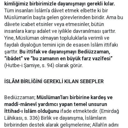
kimliğimiz birbirimizle dayanışmayı gerekli kılar.
Tüm insanları İslâm’a dâvet etmek elbette ki bir
Müslüman’ın başta gelen görevlerinden biridir. Ama bu
dâvete icabet etsinler veya etmesinler, bütün
insanlara karşı adalet ve iyilikle davranılması şarttır.
Yine, Müslüman olmayan topluluklarla verimli ve
faydalı diyaloğun temini için de esasen İslâm ittifakı
şarttır.
Bu ittifak ve dayanışmayı Bediüzzaman,
“ibâdet” ve “bu zamanın en büyük farz vazîfesi”
(Hutbe-i Şamiye, s. 94) olarak görür.
İSLÂM BİRLİĞİNİ GEREKLİ KILAN SEBEPLER
Bediüzzaman;
Müslüman’ları birbirine kardeş ve
maddî-mânevî yardımcı yapan temel unsurun
İttihad-ı İslâm olduğunu
ifade etmektedir. (Emirdağ
Lâhikası, s. 336) Birlik ve dayanışma, İslâmların
birbirinden destek alarak gelişmelerine; Allah’ın adını