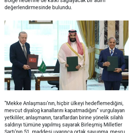
Bölge hedefine de katkı sağlayacak bir adım"
değerlendirmesinde bulundu.
"Mekke Anlaşması'nın, hiçbir ülkeyi hedeflemediğini,
mevcut diyalog kanallarını kapatmadığını" vurgulayan
yetkililer, anlaşmanın, taraflardan birine yönelik silahlı
saldırıyı tümüne yapılmış sayarak Birleşmiş Milletler
Şartı'nın 51. maddesi uyarınca ortak savunma, meşru