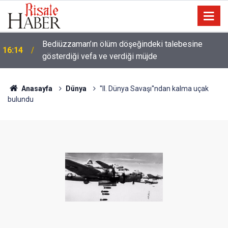
a
Bediüzzaman’ın ölüm döşeğindeki talebesine
16:14
gösterdiği vefa ve verdiği müjde
Anasayfa
Dünya
''II. Dünya Savaşı''ndan kalma uçak
bulundu