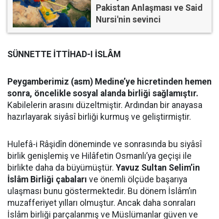
Pakistan Anlaşması ve Said
Nursi'nin sevinci
SÜNNETTE İTTİHAD-I İSLÂM
Peygamberimiz (asm) Medine’ye hicretinden hemen
sonra, öncelikle sosyal alanda birliği sağlamıştır.
Kabilelerin arasını düzeltmiştir. Ardından bir anayasa
hazırlayarak siyâsî birliği kurmuş ve geliştirmiştir.
Hulefâ-i Râşidîn döneminde ve sonrasında bu siyâsî
birlik genişlemiş ve Hilâfetin Osmanlı’ya geçişi ile
birlikte daha da büyümüştür.
Yavuz Sultan Selim’in
İslâm Birliği çabaları
ve önemli ölçüde başarıya
ulaşması bunu göstermektedir. Bu dönem İslâm’ın
muzafferiyet yılları olmuştur. Ancak daha sonraları
İslâm birliği parçalanmış ve Müslümanlar güven ve