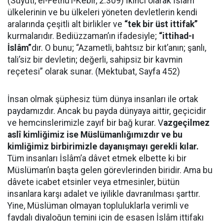
(Süyûti, el-Fethü’l-Kebîr, 2:309) İkinci olarak İslâm
ülkelerinin ve bu ülkeleri yöneten devletlerin kendi
aralarında çeşitli alt birlikler ve
“tek bir üst ittifak”
kurmalarıdır. Bediüzzaman’ın ifadesiyle;
“ittihad-ı
İslâm”
dır. O bunu; “Azametli, bahtsız bir kıt’anın; şanlı,
tali’siz bir devletin; değerli, sahipsiz bir kavmin
reçetesi” olarak sunar. (Mektubat, Sayfa 452)
İnsan olmak şüphesiz tüm dünya insanları ile ortak
paydamızdır. Ancak bu payda dünyaya aittir, geçicidir
ve hemcinslerimizle zayıf bir bağ kurar. V
azgeçilmez
aslî kimliğimiz ise Müslümanlığımızdır ve bu
kimliğimiz birbirimizle dayanışmayı gerekli kılar.
Tüm insanları İslâm’a dâvet etmek elbette ki bir
Müslüman’ın başta gelen görevlerinden biridir. Ama bu
dâvete icabet etsinler veya etmesinler, bütün
insanlara karşı adalet ve iyilikle davranılması şarttır.
Yine, Müslüman olmayan topluluklarla verimli ve
faydalı diyaloğun temini için de esasen İslâm ittifakı