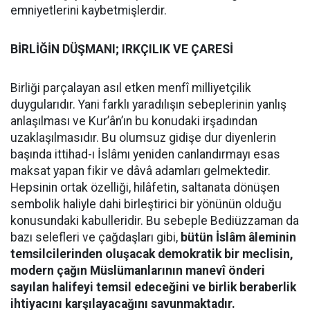
emniyetlerini kaybetmişlerdir.
BİRLİĞİN DÜŞMANI; IRKÇILIK VE ÇARESİ
Birliği parçalayan asıl etken menfî milliyetçilik
duygularıdır. Yani farklı yaradılışın sebeplerinin yanlış
anlaşılması ve Kur’ân’ın bu konudaki irşadından
uzaklaşılmasıdır. Bu olumsuz gidişe dur diyenlerin
başında ittihad-ı İslâmı yeniden canlandırmayı esas
maksat yapan fikir ve dâvâ adamları gelmektedir.
Hepsinin ortak özelliği, hilâfetin, saltanata dönüşen
sembolik haliyle dahi birleştirici bir yönünün olduğu
konusundaki kabulleridir. Bu sebeple Bediüzzaman da
bazı selefleri ve çağdaşları gibi,
bütün İslâm âleminin
temsilcilerinden oluşacak demokratik bir meclisin,
modern çağın Müslümanlarının manevî önderi
sayılan halifeyi temsil edeceğini ve birlik beraberlik
ihtiyacını karşılayacağını savunmaktadır.