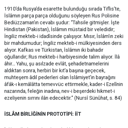
1910’da Rusya’da esarette bulunduğu sırada Tiflis’te,
İslâmın parça parça olduğunu söyleyen Rus Polisine
Bediüzzaman’ın cevabı şudur: “Tahsile gitmişler. İşte
Hindistan (Pakistan), İslâmın müstaid bir veledidir;
İngiliz mekteb-i idadîsinde çalışıyor. Mısır, İslâm’ın zeki
bir mahdumudur; İngiliz mekteb-i mülkiyesinden ders
alıyor. Kafkas ve Türkistan, İslâmın iki bahadır
oğullarıdır; Rus mekteb-i harbiyesinde talim alıyor. İlâ
âhir… Yahu, şu asılzade evlât, şehadetnamelerini
aldıktan sonra, herbiri bir kıt’a başına geçecek,
muhteşem âdil pederleri olan İslâmiyet’in bayrağını
âfâk-ı kemâlâtta temevvüc ettirmekle, kader-i Ezelînin
nazarında, feleğin inadına, nev-i beşerdeki hikmet-i
ezeliyenin sırrını ilân edecektir.” (Nursî Sünûhat, s. 84)
İSLÂM BİRLİĞİNİN PROTOTİPİ: İİT