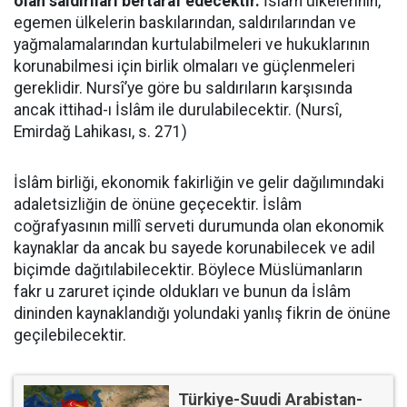
olan saldırıları bertaraf edecektir.
İslâm ülkelerinin,
egemen ülkelerin baskılarından, saldırılarından ve
yağmalamalarından kurtulabilmeleri ve hukuklarının
korunabilmesi için birlik olmaları ve güçlenmeleri
gereklidir. Nursî’ye göre bu saldırıların karşısında
ancak ittihad-ı İslâm ile durulabilecektir. (Nursî,
Emirdağ Lahikası, s. 271)
İslâm birliği, ekonomik fakirliğin ve gelir dağılımındaki
adaletsizliğin de önüne geçecektir. İslâm
coğrafyasının millî serveti durumunda olan ekonomik
kaynaklar da ancak bu sayede korunabilecek ve adil
biçimde dağıtılabilecektir. Böylece Müslümanların
fakr u zaruret içinde oldukları ve bunun da İslâm
dininden kaynaklandığı yolundaki yanlış fikrin de önüne
geçilebilecektir.
Türkiye-Suudi Arabistan-