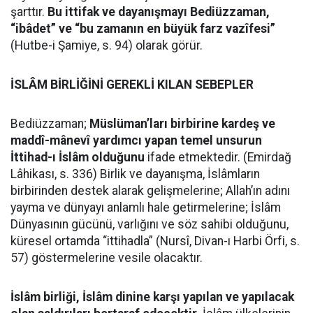
şarttır.
Bu ittifak ve dayanışmayı Bediüzzaman,
“ibâdet” ve “bu zamanın en büyük farz vazîfesi”
(Hutbe-i Şamiye, s. 94) olarak görür.
İSLÂM BİRLİĞİNİ GEREKLİ KILAN SEBEPLER
Bediüzzaman;
Müslüman’ları birbirine kardeş ve
maddî-mânevî yardımcı yapan temel unsurun
İttihad-ı İslâm olduğunu
ifade etmektedir. (Emirdağ
Lâhikası, s. 336) Birlik ve dayanışma, İslâmların
birbirinden destek alarak gelişmelerine; Allah’ın adını
yayma ve dünyayı anlamlı hale getirmelerine; İslâm
Dünyasının gücünü, varlığını ve söz sahibi olduğunu,
küresel ortamda “ittihadla” (Nursî, Divan-ı Harbi Örfi, s.
57) göstermelerine vesile olacaktır.
İslâm birliği, İslâm dinine karşı yapılan ve yapılacak