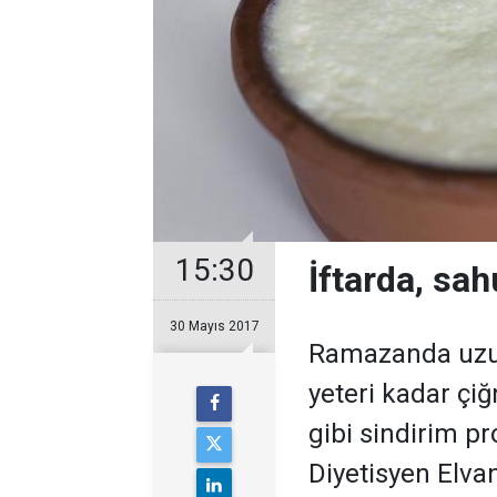
15:30
İftarda, sah
30 Mayıs 2017
Ramazanda uzun
yeteri kadar çiğ
gibi sindirim p
Diyetisyen Elva