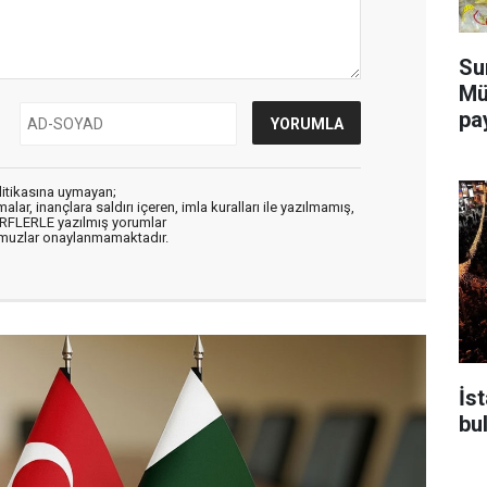
Su
Mü
pa
litikasına uymayan;
alar, inançlara saldırı içeren, imla kuralları ile yazılmamış,
ARFLERLE yazılmış yorumlar
muzlar onaylanmamaktadır.
İs
bu