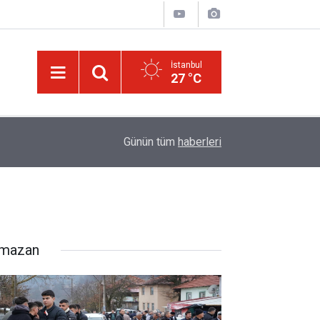
İstanbul
27 °C
14:57
Meta'ya çocuk güvenliği davasında rekor ceza:
Günün tüm
haberleri
mazan