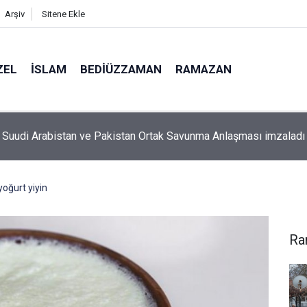
Arşiv
Sitene Ekle
ZEL
İSLAM
BEDIÜZZAMAN
RAMAZAN
aman’ın ölüm döşeğindeki talebesine gösterdiği vefa ve verdiği
yoğurt yiyin
Ra