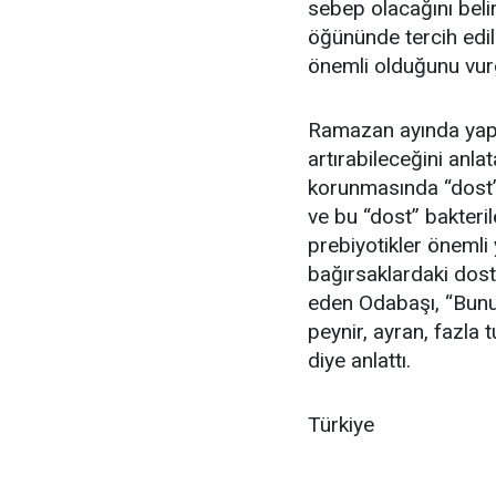
sebep olacağını beli
öğününde tercih edi
önemli olduğunu vur
Ramazan ayında yapıl
artırabileceğini anl
korunmasında “dost” 
ve bu “dost” bakteri
prebiyotikler önemli 
bağırsaklardaki dost b
eden Odabaşı, “Bunun
peynir, ayran, fazla 
diye anlattı.
Türkiye