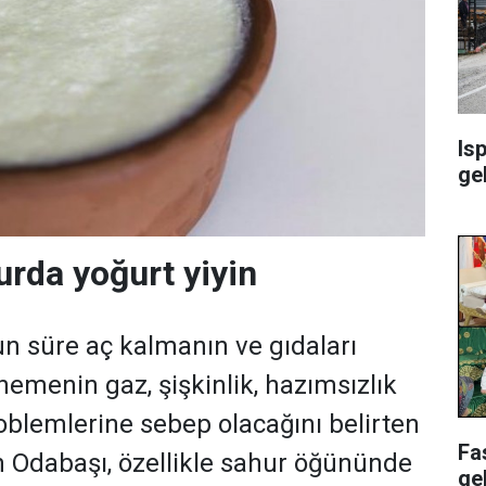
Isp
ge
urda yoğurt yiyin
 süre aç kalmanın ve gıdaları
nemenin gaz, şişkinlik, hazımsızlık
roblemlerine sebep olacağını belirten
Fa
n Odabaşı, özellikle sahur öğününde
ge