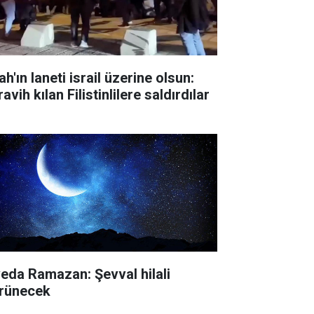
ah'ın laneti israil üzerine olsun:
avih kılan Filistinlilere saldırdılar
veda Ramazan: Şevval hilali
rünecek