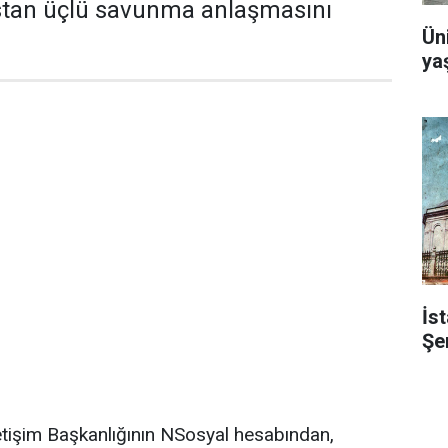
stan üçlü savunma anlaşmasını
Ün
yaş
İst
Şe
etişim Başkanlığının NSosyal hesabından,