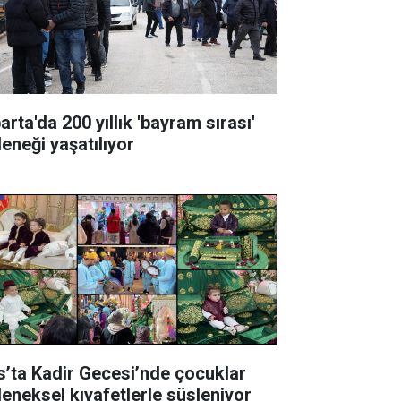
arta'da 200 yıllık 'bayram sırası'
leneği yaşatılıyor
s’ta Kadir Gecesi’nde çocuklar
leneksel kıyafetlerle süsleniyor