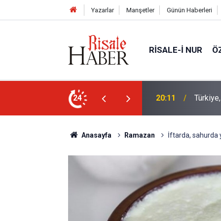
Yazarlar
Manşetler
Günün Haberleri
RISALE-I NUR
Ö
Bediüzz
kistan Ortak Savunma Anlaşması imzaladı
24
16:14
müjde
Anasayfa
Ramazan
İftarda, sahurda 