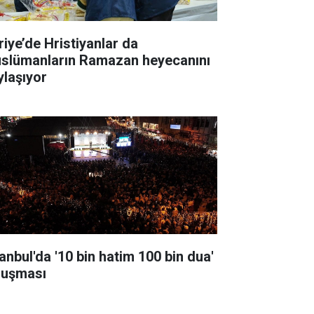
riye’de Hristiyanlar da
slümanların Ramazan heyecanını
ylaşıyor
tanbul'da '10 bin hatim 100 bin dua'
luşması