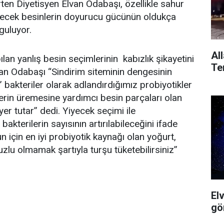
rten Diyetisyen Elvan Odabaşı, özellikle sahur
lecek besinlerin doyurucu gücünün oldukça
guluyor.
All
an yanlış besin seçimlerinin kabızlık şikayetini
Ter
atan Odabaşı “Sindirim siteminin dengesinin
bakteriler olarak adlandırdığımız probiyotikler
lerin üremesine yardımcı besin parçaları olan
yer tutar” dedi. Yiyecek seçimi ile
akterilerin sayısının artırılabileceğini ifade
 için en iyi probiyotik kaynağı olan yoğurt,
tuzlu olmamak şartıyla turşu tüketebilirsiniz”
El
gö