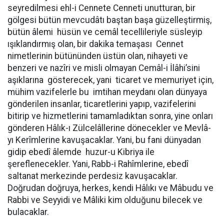
seyredilmesi ehl-i Cennete Cenneti unutturan, bir
gölgesi bütün mevcudâtı baştan başa güzelleştirmiş,
bütün âlemi hüsün ve cemâl tecellileriyle süsleyip
ışıklandırmış olan, bir dakika temaşası Cennet
nimetlerinin bütününden üstün olan, nihayeti ve
benzeri ve nazîri ve misli olmayan Cemâl-i İlâhi’sini
aşıklarına gösterecek, yani ticaret ve memuriyet için,
mühim vazifelerle bu imtihan meydanı olan dünyaya
gönderilen insanlar, ticaretlerini yapıp, vazifelerini
bitirip ve hizmetlerini tamamladıktan sonra, yine onları
gönderen Hâlık-ı Zülcelâllerine dönecekler ve Mevlâ-
yı Kerîmlerine kavuşacaklar. Yani, bu fani dünyadan
gidip ebedî âlemde huzur-u Kibriya ile
şereflenecekler. Yani, Rabb-i Rahîmlerine, ebedî
saltanat merkezinde perdesiz kavuşacaklar.
Doğrudan doğruya, herkes, kendi Hâlıkı ve Mâbudu ve
Rabbi ve Seyyidi ve Mâliki kim olduğunu bilecek ve
bulacaklar.