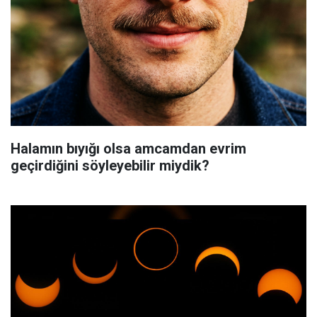
Halamın bıyığı olsa amcamdan evrim
geçirdiğini söyleyebilir miydik?