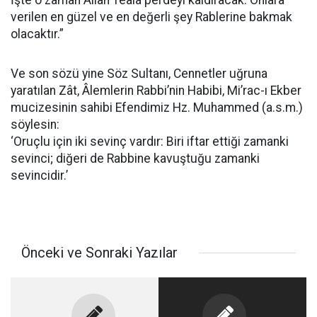
İşte o zaman Allah Teâlâ perdeyi kaldıracak. Onlara
verilen en güzel ve en değerli şey Rablerine bakmak
olacaktır.”
Ve son sözü yine Söz Sultanı, Cennetler uğruna
yaratılan Zât, Âlemlerin Rabbi’nin Habibi, Mi’rac-ı Ekber
mucizesinin sahibi Efendimiz Hz. Muhammed (a.s.m.)
söylesin:
‘Oruçlu için iki sevinç vardır: Biri iftar ettiği zamanki
sevinci; diğeri de Rabbine kavuştuğu zamanki
sevincidir.’
Önceki ve Sonraki Yazılar