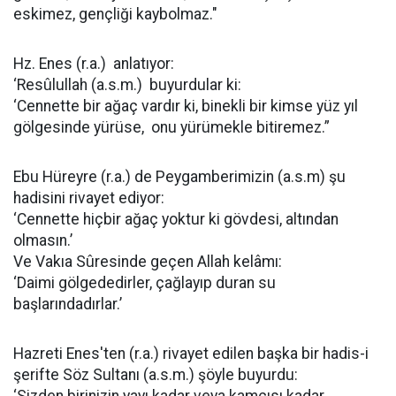
eskimez, gençliği kaybolmaz."
Hz. Enes (r.a.) anlatıyor:
‘Resûlullah (a.s.m.) buyurdular ki:
‘Cennette bir ağaç vardır ki, binekli bir kimse yüz yıl
gölgesinde yürüse, onu yürümekle bitiremez.”
Ebu Hüreyre (r.a.) de Peygamberimizin (a.s.m) şu
hadisini rivayet ediyor:
‘Cennette hiçbir ağaç yoktur ki gövdesi, altından
olmasın.’
Ve Vakıa Sûresinde geçen Allah kelâmı:
‘Daimi gölgededirler, çağlayıp duran su
başlarındadırlar.’
Hazreti Enes'ten (r.a.) rivayet edilen başka bir hadis-i
şerifte Söz Sultanı (a.s.m.) şöyle buyurdu: