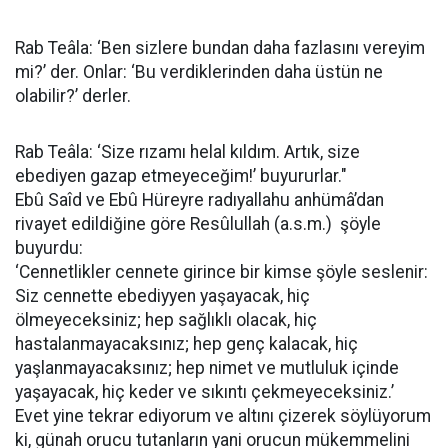
Rab Teâla: ‘Ben sizlere bundan daha fazlasını vereyim
mi?’ der. Onlar: ‘Bu verdiklerinden daha üstün ne
olabilir?’ derler.
Rab Teâla: ‘Size rızamı helal kıldım. Artık, size
ebediyen gazap etmeyeceğim!’ buyururlar."
Ebû Saîd ve Ebû Hüreyre radıyallahu anhümâ’dan
rivayet edildiğine göre Resûlullah (a.s.m.) şöyle
buyurdu:
‘Cennetlikler cennete girince bir kimse şöyle seslenir:
Siz cennette ebediyyen yaşayacak, hiç
ölmeyeceksiniz; hep sağlıklı olacak, hiç
hastalanmayacaksınız; hep genç kalacak, hiç
yaşlanmayacaksınız; hep nimet ve mutluluk içinde
yaşayacak, hiç keder ve sıkıntı çekmeyeceksiniz.’
Evet yine tekrar ediyorum ve altını çizerek söylüyorum
ki, günah orucu tutanların yani orucun mükemmelini