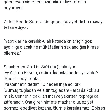
geçmeyen nimetler hazırladım.’ diye ferman
buyuruyor.
Zaten Secde Sûresi’nde geçen şu ayet de bu manayı
tefsir ediyor:
"Yaptıklarına karşılık Allah katında onlar için göz
aydınlığı olacak ne mükâfatların saklandığını kimse
bilemez."
Sahabeden Sa'd b. Sa'd (r.a.) anlatıyor:
‘Ey Allah'ın Resûlü, dedim. İnsanlar neden yaratıldı?
‘Sudan!’ buyurdular.
‘Ya Cennet?’ dedim. ‘O neden inşa edildi?’
‘Gümüş tuğladan ve altın tuğladan! Harcı da kokulu
misk. Cennetin çakılları inci ve yakuttan, toprağı da
zâferandır. Ona giren nimete mazhar olur, eziyet
görmez, ebediyet kazanır, ölümle karşılaşmaz. Elbisesi