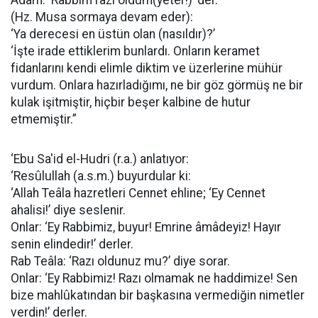
Adam: ‘Rabbim razı oldum(yeter!)’ der.
(Hz. Musa sormaya devam eder):
‘Ya derecesi en üstün olan (nasıldır)?’
‘İşte irade ettiklerim bunlardı. Onların keramet
fidanlarını kendi elimle diktim ve üzerlerine mühür
vurdum. Onlara hazırladığımı, ne bir göz görmüş ne bir
kulak işitmiştir, hiçbir beşer kalbine de hutur
etmemiştir.”
‘Ebu Sa'id el-Hudri (r.a.) anlatıyor:
‘Resûlullah (a.s.m.) buyurdular ki:
‘Allah Teâla hazretleri Cennet ehline; ‘Ey Cennet
ahalisi!’ diye seslenir.
Onlar: ‘Ey Rabbimiz, buyur! Emrine âmâdeyiz! Hayır
senin elindedir!’ derler.
Rab Teâla: ‘Razı oldunuz mu?’ diye sorar.
Onlar: ‘Ey Rabbimiz! Razı olmamak ne haddimize! Sen
bize mahlûkatından bir başkasına vermediğin nimetler
verdin!’ derler.