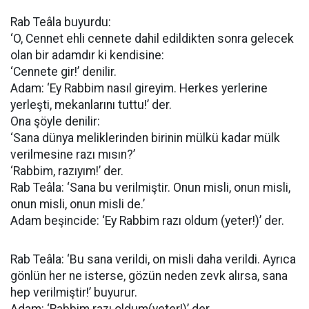
Rab Teâla buyurdu:
‘O, Cennet ehli cennete dahil edildikten sonra gelecek
olan bir adamdır ki kendisine:
‘Cennete gir!’ denilir.
Adam: ‘Ey Rabbim nasıl gireyim. Herkes yerlerine
yerleşti, mekanlarını tuttu!’ der.
Ona şöyle denilir:
‘Sana dünya meliklerinden birinin mülkü kadar mülk
verilmesine razı mısın?’
‘Rabbim, razıyım!’ der.
Rab Teâla: ‘Sana bu verilmiştir. Onun misli, onun misli,
onun misli, onun misli de.’
Adam beşincide: ‘Ey Rabbim razı oldum (yeter!)’ der.
Rab Teâla: ‘Bu sana verildi, on misli daha verildi. Ayrıca
gönlün her ne isterse, gözün neden zevk alırsa, sana
hep verilmiştir!’ buyurur.