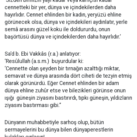
‘Sizden birinizin yayı kadar veya kamçısı kadar
cennetteki bir yer, dünya ve içindekilerden daha
hayırlıdır. Cennet ehlinden bir kadın, yeryüzü ehline
görünecek olsa, dünya ve içindekileri aydınlatır, yerle
semâ arasını güzel koku ile doldururdu, onun
başörtüsü dünya ve içindekilerden daha hayırlıdır.’
Sa'd b. Ebi Vakkâs (r.a.) anlatıyor:
‘Resûlullah (a.s.m.) buyurdular ki:
‘Cennette olan şeyden bir tırnağın azalttığı miktar,
semavat ve dünya arasında dört ciheti de tezyin etmiş
olarak görünürdü. Eğer Cennet ehlinden bir adam
dünya ehline zuhûr etse ve bilezikleri görünse onun
ışığı güneşin ziyasını bastırırdı, tıpkı güneşin, yıldızların
ziyasını bastırması gibi.”
Dünyanın muhabbetiyle sarhoş olup, bütün
sermayelerini bu dünya bilen dünyaperestlerin