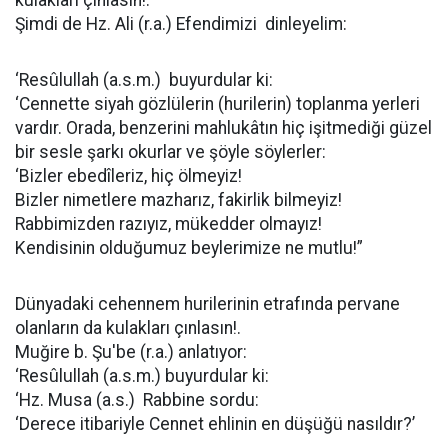
kulakları çınlasın!.
Şimdi de Hz. Ali (r.a.) Efendimizi dinleyelim:
‘Resûlullah (a.s.m.) buyurdular ki:
‘Cennette siyah gözlülerin (hurilerin) toplanma yerleri
vardır. Orada, benzerini mahlukâtın hiç işitmediği güzel
bir sesle şarkı okurlar ve şöyle söylerler:
‘Bizler ebedîleriz, hiç ölmeyiz!
Bizler nimetlere mazharız, fakirlik bilmeyiz!
Rabbimizden razıyız, mükedder olmayız!
Kendisinin olduğumuz beylerimize ne mutlu!”
Dünyadaki cehennem hurilerinin etrafında pervane
olanların da kulakları çınlasın!.
Muğire b. Şu'be (r.a.) anlatıyor:
‘Resûlullah (a.s.m.) buyurdular ki:
‘Hz. Musa (a.s.) Rabbine sordu:
‘Derece itibariyle Cennet ehlinin en düşüğü nasıldır?’