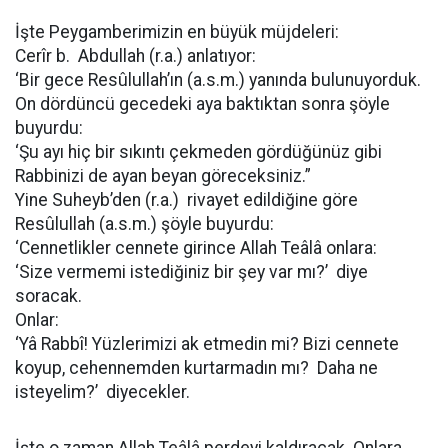
İşte Peygamberimizin en büyük müjdeleri:
Cerîr b. Abdullah (r.a.) anlatıyor:
‘Bir gece Resûlullah’ın (a.s.m.) yanında bulunuyorduk.
On dördüncü gecedeki aya baktıktan sonra şöyle
buyurdu:
‘Şu ayı hiç bir sıkıntı çekmeden gördüğünüz gibi
Rabbinizi de ayan beyan göreceksiniz.”
Yine Suheyb’den (r.a.) rivayet edildiğine göre
Resûlullah (a.s.m.) şöyle buyurdu:
‘Cennetlikler cennete girince Allah Teâlâ onlara:
‘Size vermemi istediğiniz bir şey var mı?’ diye
soracak.
Onlar:
‘Yâ Rabbî! Yüzlerimizi ak etmedin mi? Bizi cennete
koyup, cehennemden kurtarmadın mı? Daha ne
isteyelim?’ diyecekler.