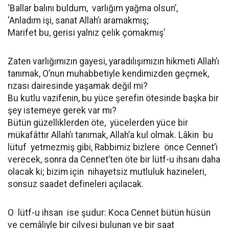
‘Ballar balını buldum, varlığım yağma olsun’,
‘Anladım işi, sanat Allah’ı aramakmış;
Marifet bu, gerisi yalnız çelik çomakmış’
Zaten varlığımızın gayesi, yaradılışımızın hikmeti Allah’ı
tanımak, O’nun muhabbetiyle kendimizden geçmek,
rızası dairesinde yaşamak değil mi?
Bu kutlu vazifenin, bu yüce şerefin ötesinde başka bir
şey istemeye gerek var mı?
Bütün güzelliklerden öte, yücelerden yüce bir
mükafâttır Allah’ı tanımak, Allah’a kul olmak. Lâkin bu
lütuf yetmezmiş gibi, Rabbimiz bizlere önce Cennet’i
verecek, sonra da Cennet’ten öte bir lütf-u ihsanı daha
olacak ki; bizim için nihayetsiz mutluluk hazineleri,
sonsuz saadet defineleri açılacak.
O lütf-u ihsan ise şudur: Koca Cennet bütün hüsün
ve cemâliyle bir cilvesi bulunan ve bir saat