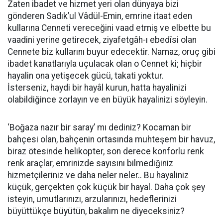
Zaten ibadet ve hizmet yeri olan dünyaya bizi
gönderen Sadık’ul Vâdül-Emin, emrine itaat eden
kullarına Cenneti vereceğini vaad etmiş ve elbette bu
vaadini yerine getirecek, ziyafetgâh-ı ebedîsi olan
Cennete biz kullarını buyur edecektir. Namaz, oruç gibi
ibadet kanatlarıyla uçulacak olan o Cennet ki; hiçbir
hayalin ona yetişecek gücü, takati yoktur.
İsterseniz, haydi bir hayâl kurun, hatta hayalinizi
olabildiğince zorlayın ve en büyük hayalinizi söyleyin.
‘Boğaza nazır bir saray’ mı dediniz? Kocaman bir
bahçesi olan, bahçenin ortasında muhteşem bir havuz,
biraz ötesinde helikopter, son derece konforlu renk
renk araçlar, emrinizde sayısını bilmediğiniz
hizmetçileriniz ve daha neler neler.. Bu hayaliniz
küçük, gerçekten çok küçük bir hayal. Daha çok şey
isteyin, umutlarınızı, arzularınızı, hedeflerinizi
büyüttükçe büyütün, bakalım ne diyeceksiniz?