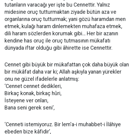
tutanların varacağı yer işte bu Cennettir. Yalnız
midesine oruç tutturmaktan ziyade bütün aza ve
organlarına oruç tutturmak; yani gözü haramdan men
etmek, kulağı haram dinlemekten muhafaza etmek,
dili haram sözlerden korumak gibi… Her bir azanın
kendine has oruç ile oruç tutmasının mükafatı
dünyada iftar olduğu gibi âhirette ise Cennettir.
Cennet gibi büyük bir mükafattan çok daha büyük olan
bir mükâfat daha var ki; Allah aşkıyla yanan yürekler
onu ne güzel ifadelerle anlatmış:
‘Cennet cennet dedikleri,
Birkaç konak, birkaç hûri,
İsteyene ver onları,
Bana seni gerek seni’,
‘Cenneti istemiyoruz. Bir lem'a-i muhabbet-i İlâhiye
ebeden bize kâfidir’,