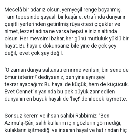
Meselâ bir adanız olsun, yemyeşil renge boyanmış.
Tam tepesinde şaşaalı bir kaşâne, etrafında dünyanın
çeşitli yerlerinden getirilmiş rüya ötesi çiçekler ve
nimet, lezzet adına ne varsa hepsi elinizin altında
olsun. Her mevsimi bahar, her günü mutluluk yüklü bir
hayat. Bu hayale dokunsanız bile yine de çok şey
değil, evet çok şey değil.
‘O zaman dünya saltanatı emrime verilsin, bin sene de
ömür isterim!’ dediyseniz, ben yine aynı şeyi
tekrarlayacağım: Bu hayal de küçük, hem de küçücük.
Evet Cennet’in yanında bu pek büyük zannedilen
dünyanın en büyük hayali de ‘hiç!’ denilecek kıymette.
Sonsuz kerem ve ihsan sahibi Rabbimiz ‘Ben
Azimu'ş-Şân, salih kullarım için gözlerin görmediği,
kulakların işitmediği ve insanın hayal ve hatırından hiç