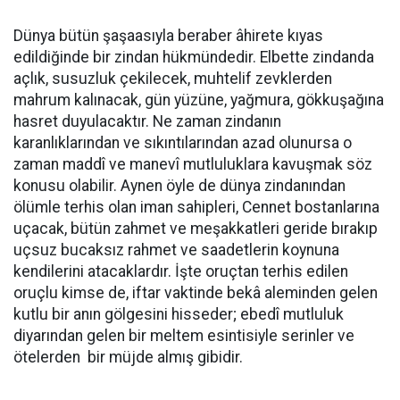
Dünya bütün şaşaasıyla beraber âhirete kıyas
edildiğinde bir zindan hükmündedir. Elbette zindanda
açlık, susuzluk çekilecek, muhtelif zevklerden
mahrum kalınacak, gün yüzüne, yağmura, gökkuşağına
hasret duyulacaktır. Ne zaman zindanın
karanlıklarından ve sıkıntılarından azad olunursa o
zaman maddî ve manevî mutluluklara kavuşmak söz
konusu olabilir. Aynen öyle de dünya zindanından
ölümle terhis olan iman sahipleri, Cennet bostanlarına
uçacak, bütün zahmet ve meşakkatleri geride bırakıp
uçsuz bucaksız rahmet ve saadetlerin koynuna
kendilerini atacaklardır. İşte oruçtan terhis edilen
oruçlu kimse de, iftar vaktinde bekâ aleminden gelen
kutlu bir anın gölgesini hisseder; ebedî mutluluk
diyarından gelen bir meltem esintisiyle serinler ve
ötelerden bir müjde almış gibidir.