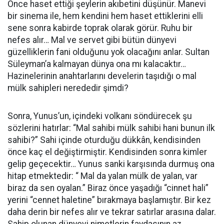
Önce haset ettiği şeylerin akıbetini düşünür. Manevi
bir sinema ile, hem kendini hem haset ettiklerini elli
sene sonra kabirde toprak olarak görür. Ruhu bir
nefes alır… Mal ve servet gibi bütün dünyevi
güzelliklerin fani olduğunu yok olacağını anlar. Sultan
Süleyman’a kalmayan dünya ona mı kalacaktır…
Hazinelerinin anahtarlarını develerin taşıdığı o mal
mülk sahipleri nerededir şimdi?
Sonra, Yunus’un, içindeki volkanı söndürecek şu
sözlerini hatırlar: “Mal sahibi mülk sahibi hani bunun ilk
sahibi?” Sahi içinde oturduğu dükkân, kendisinden
önce kaç el değiştirmiştir. Kendisinden sonra kimler
gelip geçecektir… Yunus sanki karşısında durmuş ona
hitap etmektedir: “ Mal da yalan mülk de yalan, var
biraz da sen oyalan.” Biraz önce yaşadığı “cinnet hali”
yerini “cennet haletine” bırakmaya başlamıştır. Bir kez
daha derin bir nefes alır ve tekrar satırlar arasına dalar.