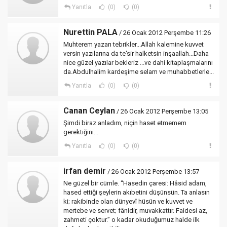
Yanıtla
(0)
(0)
Nurettin PALA
/ 26 Ocak 2012 Perşembe 11:26
Muhterem yazarı tebrikler...Allah kalemine kuvvet
versin yazılarına da te'sir halketsin inşaallah...Daha
nice güzel yazılar bekleriz ...ve dahi kitaplaşmalarını
da.Abdulhalim kardeşime selam ve muhabbetlerle...
Yanıtla
(0)
(0)
Canan Ceylan
/ 26 Ocak 2012 Perşembe 13:05
Şimdi biraz anladım, niçin haset etmemem
gerektiğini...
Yanıtla
(0)
(0)
irfan demir
/ 26 Ocak 2012 Perşembe 13:57
Ne güzel bir cümle. “Hasedin çaresi: Hâsid adam,
hased ettiği şeylerin akıbetini düşünsün. Ta anlasın
ki; rakibinde olan dünyevî hüsün ve kuvvet ve
mertebe ve servet; fânidir, muvakkattır. Faidesi az,
zahmeti çoktur.” o kadar okuduğumuz halde ilk