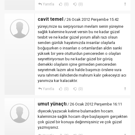
Yanıtla
(0)
(0)
cavit temel
/ 26 Ocak 2012 Perşembe 15:42
yüreyi,mize su serpiyorsun mevlam senin yüreyine
sağlık kalemine kuvvet versin bu ne kadar güzel
tesbit ve ne kadar güzel yorum allah razı olsun
senden günlük hayatımızda insanlar olaylarla
boğuşurken o insanları o ortamlardan aldın sanki
yüksek bir yere otutturdun pencereden o olayları
seyrettiriyorsun bu ne kadar güzel bir görüş
demekki olayların içine girmeden pencereden
seyretmek lazım aksi halde başımızı örslere vura
vura rahmeti ilahidende mahrum kalır çekeceyizi acı
yanımıza kar kalacaktır.
Yanıtla
(0)
(0)
umut yünaçtı
/ 26 Ocak 2012 Perşembe 16:11
diyecek/yazacak kelime bulamadım hocam.
kaleminize sağlık hocam diye başlayayım gerçekten
çok güzel bir konuya değinmişsiniz ve çok güzel
yazmışsınız.