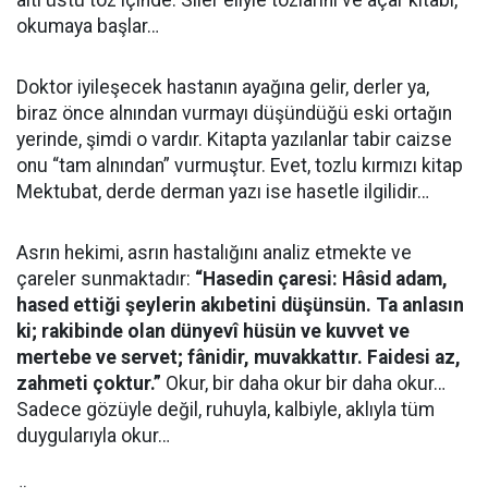
altı üstü toz içinde. Siler eliyle tozlarını ve açar kitabı,
okumaya başlar…
Doktor iyileşecek hastanın ayağına gelir, derler ya,
biraz önce alnından vurmayı düşündüğü eski ortağın
yerinde, şimdi o vardır. Kitapta yazılanlar tabir caizse
onu “tam alnından” vurmuştur. Evet, tozlu kırmızı kitap
Mektubat, derde derman yazı ise hasetle ilgilidir…
Asrın hekimi, asrın hastalığını analiz etmekte ve
çareler sunmaktadır:
“Hasedin çaresi: Hâsid adam,
hased ettiği şeylerin akıbetini düşünsün. Ta anlasın
ki; rakibinde olan dünyevî hüsün ve kuvvet ve
mertebe ve servet; fânidir, muvakkattır. Faidesi az,
zahmeti çoktur.”
Okur, bir daha okur bir daha okur…
Sadece gözüyle değil, ruhuyla, kalbiyle, aklıyla tüm
duygularıyla okur…