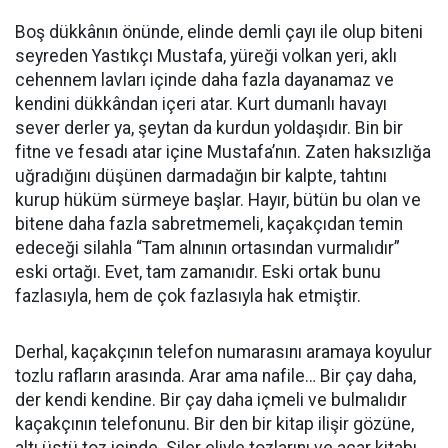
Boş dükkânın önünde, elinde demli çayı ile olup biteni
seyreden Yastıkçı Mustafa, yüreği volkan yeri, aklı
cehennem lavları içinde daha fazla dayanamaz ve
kendini dükkândan içeri atar. Kurt dumanlı havayı
sever derler ya, şeytan da kurdun yoldaşıdır. Bin bir
fitne ve fesadı atar içine Mustafa’nın. Zaten haksızlığa
uğradığını düşünen darmadağın bir kalpte, tahtını
kurup hüküm sürmeye başlar. Hayır, bütün bu olan ve
bitene daha fazla sabretmemeli, kaçakçıdan temin
edeceği silahla “Tam alnının ortasından vurmalıdır”
eski ortağı. Evet, tam zamanıdır. Eski ortak bunu
fazlasıyla, hem de çok fazlasıyla hak etmiştir.
Derhal, kaçakçının telefon numarasını aramaya koyulur
tozlu rafların arasında. Arar ama nafile… Bir çay daha,
der kendi kendine. Bir çay daha içmeli ve bulmalıdır
kaçakçının telefonunu. Bir den bir kitap ilişir gözüne,