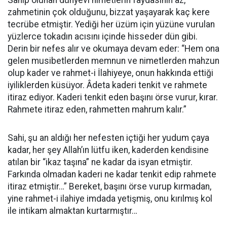
Sahip olunan dünyevi nimetlerin faydasının az,
zahmetinin çok olduğunu, bizzat yaşayarak kaç kere
tecrübe etmiştir. Yediği her üzüm için yüzüne vurulan
yüzlerce tokadın acısını içinde hisseder dün gibi.
Derin bir nefes alır ve okumaya devam eder: “Hem ona
gelen musibetlerden memnun ve nimetlerden mahzun
olup kader ve rahmet-i İlahiyeye, onun hakkında ettiği
iyiliklerden küsüyor. Âdeta kaderi tenkit ve rahmete
itiraz ediyor. Kaderi tenkit eden başını örse vurur, kırar.
Rahmete itiraz eden, rahmetten mahrum kalır.”
Sahi, şu an aldığı her nefesten içtiği her yudum çaya
kadar, her şey Allah’ın lütfu iken, kaderden kendisine
atılan bir “ikaz taşına” ne kadar da isyan etmiştir.
Farkında olmadan kaderi ne kadar tenkit edip rahmete
itiraz etmiştir…” Bereket, başını örse vurup kırmadan,
yine rahmet-i ilahiye imdada yetişmiş, onu kırılmış kol
ile intikam almaktan kurtarmıştır…