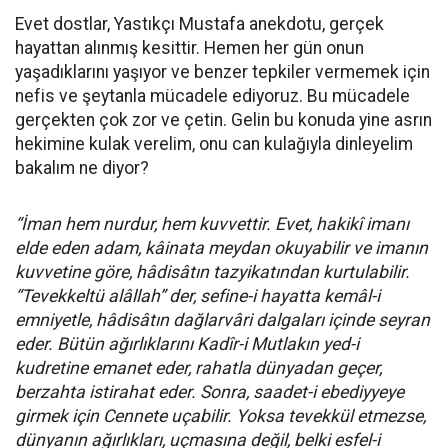
Evet dostlar, Yastıkçı Mustafa anekdotu, gerçek
hayattan alınmış kesittir. Hemen her gün onun
yaşadıklarını yaşıyor ve benzer tepkiler vermemek için
nefis ve şeytanla mücadele ediyoruz. Bu mücadele
gerçekten çok zor ve çetin. Gelin bu konuda yine asrın
hekimine kulak verelim, onu can kulağıyla dinleyelim
bakalım ne diyor?
“İman hem nurdur, hem kuvvettir. Evet, hakikî imanı
elde eden adam, kâinata meydan okuyabilir ve imanın
kuvvetine göre, hâdisâtın tazyikatından kurtulabilir.
“Tevekkeltü alâllah” der, sefine-i hayatta kemâl-i
emniyetle, hâdisâtın dağlarvâri dalgaları içinde seyran
eder. Bütün ağırlıklarını Kadîr-i Mutlakın yed-i
kudretine emanet eder, rahatla dünyadan geçer,
berzahta istirahat eder. Sonra, saadet-i ebediyyeye
girmek için Cennete uçabilir. Yoksa tevekkül etmezse,
dünyanın ağırlıkları, uçmasına değil, belki esfel-i