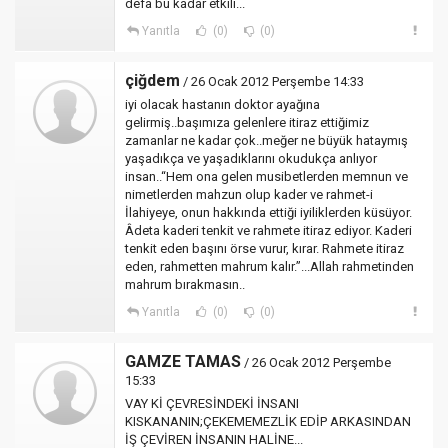
defa bu kadar etkili...
Yanıtla
(0)
(0)
çiğdem
/ 26 Ocak 2012 Perşembe 14:33
iyi olacak hastanın doktor ayağına
gelirmiş..başımıza gelenlere itiraz ettiğimiz
zamanlar ne kadar çok..meğer ne büyük hataymış
yaşadıkça ve yaşadıklarını okudukça anlıyor
insan..“Hem ona gelen musibetlerden memnun ve
nimetlerden mahzun olup kader ve rahmet-i
İlahiyeye, onun hakkında ettiği iyiliklerden küsüyor.
Âdeta kaderi tenkit ve rahmete itiraz ediyor. Kaderi
tenkit eden başını örse vurur, kırar. Rahmete itiraz
eden, rahmetten mahrum kalır.”...Allah rahmetinden
mahrum bırakmasın..
Yanıtla
(0)
(0)
GAMZE TAMAS
/ 26 Ocak 2012 Perşembe
15:33
VAY Kİ ÇEVRESİNDEKİ İNSANI
KISKANANIN;ÇEKEMEMEZLİK EDİP ARKASINDAN
İŞ ÇEVİREN İNSANIN HALİNE...