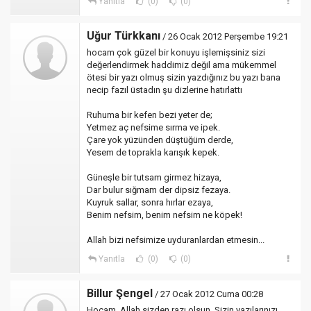
Yanıtla
(0)
(0)
Uğur Türkkanı
/ 26 Ocak 2012 Perşembe 19:21
hocam çok güzel bir konuyu işlemişsiniz sizi
değerlendirmek haddimiz değil ama mükemmel
ötesi bir yazı olmuş sizin yazdığınız bu yazı bana
necip fazıl üstadın şu dizlerine hatırlattı
Ruhuma bir kefen bezi yeter de;
Yetmez aç nefsime sırma ve ipek.
Çare yok yüzünden düştüğüm derde,
Yesem de toprakla karışık kepek.
Güneşle bir tutsam girmez hizaya,
Dar bulur sığmam der dipsiz fezaya.
Kuyruk sallar, sonra hırlar ezaya,
Benim nefsim, benim nefsim ne köpek!
Allah bizi nefsimize uyduranlardan etmesin...
Yanıtla
(0)
(0)
Billur Şengel
/ 27 Ocak 2012 Cuma 00:28
Hocam, Allah sizden razı olsun. Sizin yazılarınızı