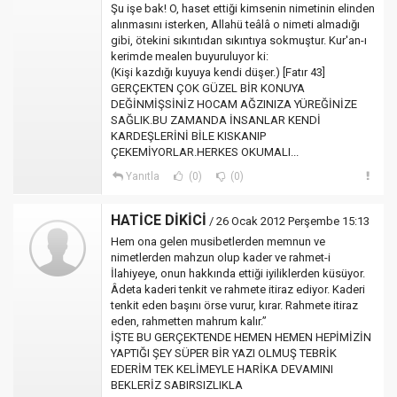
Şu işe bak! O, haset ettiği kimsenin nimetinin elinden
alınmasını isterken, Allahü teâlâ o nimeti almadığı
gibi, ötekini sıkıntıdan sıkıntıya sokmuştur. Kur'an-ı
kerimde mealen buyuruluyor ki:
(Kişi kazdığı kuyuya kendi düşer.) [Fatır 43]
GERÇEKTEN ÇOK GÜZEL BİR KONUYA
DEĞİNMİŞSİNİZ HOCAM AĞZINIZA YÜREĞİNİZE
SAĞLIK.BU ZAMANDA İNSANLAR KENDİ
KARDEŞLERİNİ BİLE KISKANIP
ÇEKEMİYORLAR.HERKES OKUMALI...
Yanıtla
(0)
(0)
HATİCE DİKİCİ
/ 26 Ocak 2012 Perşembe 15:13
Hem ona gelen musibetlerden memnun ve
nimetlerden mahzun olup kader ve rahmet-i
İlahiyeye, onun hakkında ettiği iyiliklerden küsüyor.
Âdeta kaderi tenkit ve rahmete itiraz ediyor. Kaderi
tenkit eden başını örse vurur, kırar. Rahmete itiraz
eden, rahmetten mahrum kalır.”
İŞTE BU GERÇEKTENDE HEMEN HEMEN HEPİMİZİN
YAPTIĞI ŞEY SÜPER BİR YAZI OLMUŞ TEBRİK
EDERİM TEK KELİMEYLE HARİKA DEVAMINI
BEKLERİZ SABIRSIZLIKLA