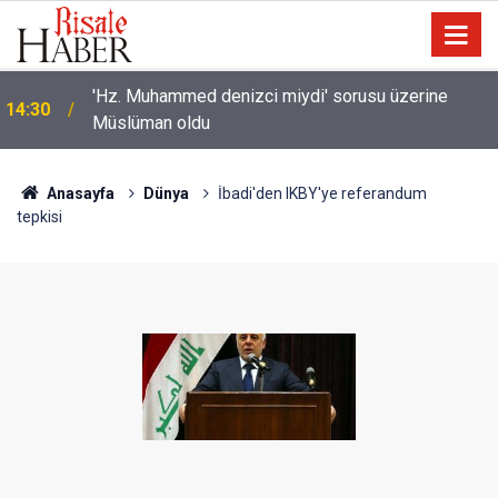
'Hz. Muhammed denizci miydi' sorusu üzerine
14:30
Müslüman oldu
Anasayfa
Dünya
İbadi'den IKBY'ye referandum
tepkisi