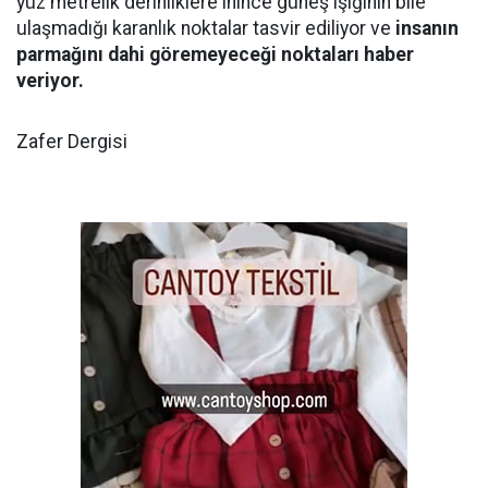
yüz metrelik derinliklere inince güneş ışığının bile
ulaşmadığı karanlık noktalar tasvir ediliyor ve
insanın
parmağını dahi göremeyeceği noktaları haber
veriyor.
Zafer Dergisi