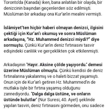
Toronto’da (Kanada) iken, bana anlatılan bir olayda, bir
denizcinin başından geçenlerden söz edilmişti.
Müslüman bir arkadaşı ona Kur’an’ın mealini vermişti.
İslâmiyet’ten hiçbir haberi olmayan denizci, ilgisini
çektiği için Kur’an’ı okumuş ve sonra Müslüman
arkadaşına, “Hz. Muhammed denizci miydi?” diye
sormuştu.
Çünkü Kur’an’ın deniz fırtınasını tasvir
edişindeki canlılık ve gerçeklikten çok etkilenmişti.
Arkadaşının
‘Hayır. Aksine çölde yaşıyordu.’ demesi
üzerine Müslüman olmuştu.
Çünkü kendisi de deniz
fırtınalarına yakalanmış ve o haleti bizzat yaşamıştı.
Onun için de Kur’an’ı getiren Hz. Muhammed’in de
mutlaka öyle bir fırtına yaşamış olduğunu
zannediyordu.
‘Dalga dalga üstüne, ve onların
üstünde bulutlar’
(Nur Suresi, 40. Ayet) şeklinde
yapılan tasviri, deniz fırtınasını görmeden, onu sadece