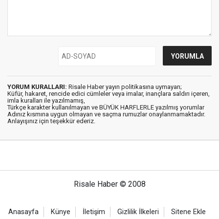
YORUM KURALLARI:
Risale Haber yayın politikasına uymayan;
Küfür, hakaret, rencide edici cümleler veya imalar, inançlara saldırı içeren,
imla kuralları ile yazılmamış,
Türkçe karakter kullanılmayan ve BÜYÜK HARFLERLE yazılmış yorumlar
Adınız kısmına uygun olmayan ve saçma rumuzlar onaylanmamaktadır.
Anlayışınız için teşekkür ederiz.
Risale Haber © 2008
Anasayfa
Künye
İletişim
Gizlilik İlkeleri
Sitene Ekle