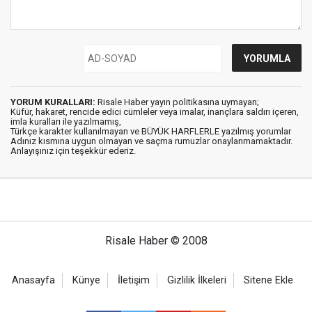
YORUM KURALLARI:
Risale Haber yayın politikasına uymayan;
Küfür, hakaret, rencide edici cümleler veya imalar, inançlara saldırı içeren,
imla kuralları ile yazılmamış,
Türkçe karakter kullanılmayan ve BÜYÜK HARFLERLE yazılmış yorumlar
Adınız kısmına uygun olmayan ve saçma rumuzlar onaylanmamaktadır.
Anlayışınız için teşekkür ederiz.
Risale Haber © 2008
Anasayfa
Künye
İletişim
Gizlilik İlkeleri
Sitene Ekle