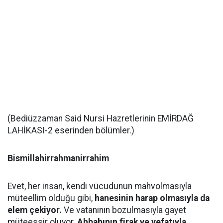
(Bediüzzaman Said Nursi Hazretlerinin EMİRDAĞ
LAHİKASI-2 eserinden bölümler.)
Bismillahirrahmanirrahim
Evet, her insan, kendi vücudunun mahvolmasıyla
müteellim olduğu gibi,
hanesinin harap olmasıyla da
elem çekiyor.
Ve vatanının bozulmasıyla gayet
müteessir oluyor.
Ahbabının firak ve vefatıyla