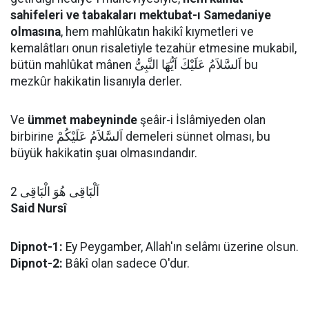
sahifeleri ve tabakaları mektubat-ı Samedaniye
olmasına
, hem mahlûkatın hakikî kıymetleri ve
kemalâtları onun risaletiyle tezahür etmesine mukabil,
bütün mahlûkat mânen اَلسَّلاَمُ عَلَيْكَ اَيُّهَا النَّبِىُّ bu
mezkûr hakikatin lisanıyla derler.
Ve
ümmet mabeyninde
şeâir-i İslâmiyeden olan
birbirine اَلسَّلاَمُ عَلَيْكُمْ demeleri sünnet olması, bu
büyük hakikatin şuaı olmasındandır.
اَلْبَاقِى هُوَ الْبَاقِى 2
Said Nursî
Dipnot-1:
Ey Peygamber, Allah'ın selâmı üzerine olsun.
Dipnot-2:
Bâkî olan sadece O'dur.