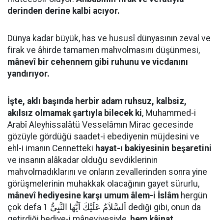
derinden derine kalbi acıyor.
Dünya kadar büyük, has ve hususî dünyasının zeval ve
firak ve âhirde tamamen mahvolmasını düşünmesi,
mânevî bir cehennem gibi ruhunu ve vicdanını
yandırıyor.
İşte, aklı başında herbir adam ruhsuz, kalbsiz,
akılsız olmamak şartıyla bilecek ki
, Muhammed-i
Arabî Aleyhissalâtü Vesselâmın Mirac gecesinde
gözüyle gördüğü saadet-i ebediyenin müjdesini ve
ehl-i imanın Cennetteki
hayat-ı bakiyesinin beşaretini
ve insanın alâkadar olduğu sevdiklerinin
mahvolmadıklarını ve onların zevallerinden sonra yine
görüşmelerinin muhakkak olacağının gayet sürurlu,
mânevî hediyesine karşı umum âlem-i İslâm
hergün
çok defa اَلسَّلاَمُ عَلَيْكَ اَيُّهَا النَّبِىُّ 1 dediği gibi, onun da
getirdiği hediye-i mâneviyesiyle,
hem kâinat