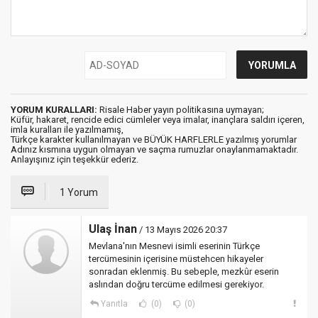
YORUM KURALLARI:
Risale Haber yayın politikasına uymayan;
Küfür, hakaret, rencide edici cümleler veya imalar, inançlara saldırı içeren,
imla kuralları ile yazılmamış,
Türkçe karakter kullanılmayan ve BÜYÜK HARFLERLE yazılmış yorumlar
Adınız kısmına uygun olmayan ve saçma rumuzlar onaylanmamaktadır.
Anlayışınız için teşekkür ederiz.
1 Yorum
Ulaş İnan
/ 13 Mayıs 2026 20:37
Mevlana'nın Mesnevi isimli eserinin Türkçe
tercümesinin içerisine müstehcen hikayeler
sonradan eklenmiş. Bu sebeple, mezkûr eserin
aslından doğru tercüme edilmesi gerekiyor.
Yanıtla
(0)
(0)