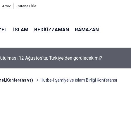
Arşiv
Sitene Ekle
ZEL
İSLAM
BEDIÜZZAMAN
RAMAZAN
i Nur'u kendine oku kendine, başkasına değil!
anel,Konferans vs)
Hutbe-i Şamiye ve İslam Birliği Konferansı