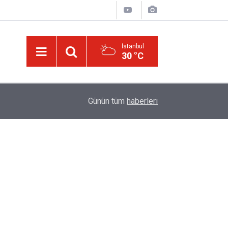
İstanbul
30 °C
Üniversite adaylarına 'Sosyal medyanın yönlendird
14:00
Günün tüm
haberleri
atabilir' uyarısı