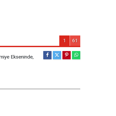
1
61
miye Ekseninde,