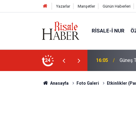
Yazarlar
Manşetler
Günün Haberleri
RISALE-I NUR
Ö
Türkiye'den görülecek mi?
24
14:30
Risale-
Anasayfa
Foto Galeri
Etkinlikler (P