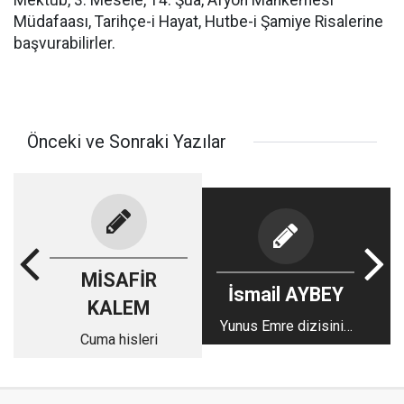
Mektub, 3. Mesele, 14. Şua, Afyon Mahkemesi
Müdafaası, Tarihçe-i Hayat, Hutbe-i Şamiye Risalerine
başvurabilirler.
Önceki ve Sonraki Yazılar
MİSAFİR
İsmail AYBEY
KALEM
Yunus Emre dizisinin
Cuma hisleri
yeni bölümünde
dikkat çekenler