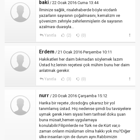
baki
/ 22 Ocak 2016 Cuma 13:44
İlminize sağlık, risalehaberde böyle vicdanlı
yazarların sayısının çoğalmasını, kemalizm ve
şövenizm zehriyle zehirlenmişlerin de sayısının
azalması duasıyla...
Yanıtla
(2)
(0)
Erdem
/ 21 Ocak 2016 Perşembe 10:11
Hakikatleri her daim bıkmadan söylemek lazım
Üstad hz.lerinin reçetesi çok mühim bunu her daim
anlatmak gerekir.
Yanıtla
(3)
(0)
nurr
/ 20 Ocak 2016 Çarşamba 15:12
Harika bir reçete ,dosdoğru çıkarsız bir yol
tanımlamış üstad. Hiç nedense şimdi bu tavsiyelere
uymak gerek.Hem siyasi hem tarihsel doku şuan
buna müsait,hemen uygulamaya
konulabilir.Filipinlerde ne Türk ne de Kürt var,o
zaman onların müslüman olma hakkı yok mu?Diğer
ülke insanları için de durum aynı.Rabbimizin