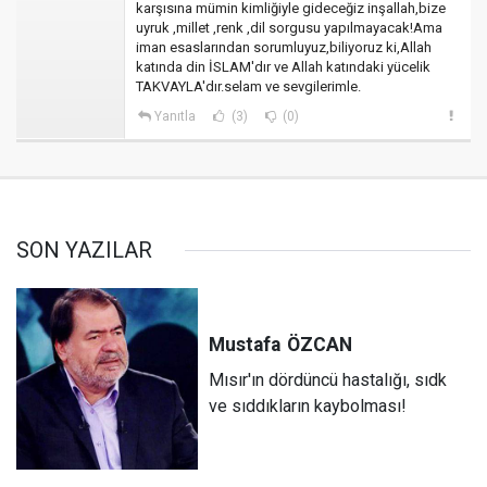
karşısına mümin kimliğiyle gideceğiz inşallah,bize
uyruk ,millet ,renk ,dil sorgusu yapılmayacak!Ama
iman esaslarından sorumluyuz,biliyoruz ki,Allah
katında din İSLAM'dır ve Allah katındaki yücelik
TAKVAYLA'dır.selam ve sevgilerimle.
Yanıtla
(3)
(0)
SON YAZILAR
Mustafa
ÖZCAN
Mısır'ın dördüncü hastalığı, sıdk
ve sıddıkların kaybolması!