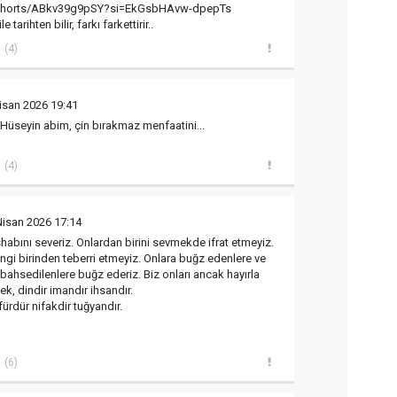
/shorts/ABkv39g9pSY?si=EkGsbHAvw-dpepTs
e tarihten bilir, farkı farkettirir..
(4)
isan 2026 19:41
Hüseyin abim, çin bırakmaz menfaatini...
(4)
Nisan 2026 17:14
habını severiz. Onlardan birini sevmekde ifrat etmeyiz.
ngi birinden teberri etmeyiz. Onlara buğz edenlere ve
bahsedilenlere buğz ederiz. Biz onları ancak hayırla
k, dindir imandır ihsandır.
ürdür nifakdir tuğyandır.
(6)