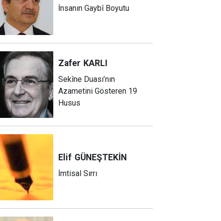
İnsanın Gaybî Boyutu
Zafer
KARLI
Sekîne Duası’nın
Azametini Gösteren 19
Husus
Elif
GÜNEŞTEKİN
İmtisal Sırrı