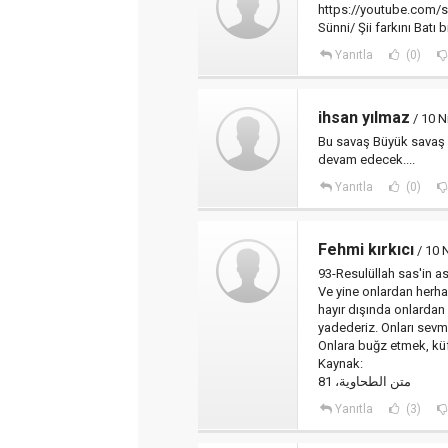
https://youtube.com
Sünni/ Şii farkını Batı bil
Yanıtla
(0)
ihsan yılmaz
/ 10 N
Bu savaş Büyük savaş 
devam edecek....
Yanıtla
(0)
Fehmi kırkıcı
/ 10 
93-Resulüllah sas'in as
Ve yine onlardan herha
hayır dışında onlardan 
yadederiz. Onları sevme
Onlara buğz etmek, küf
Kaynak:
متن الطحاوية، 81
Yanıtla
(3)