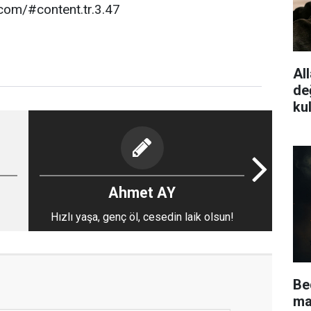
.com/#content.tr.3.47
All
de
ku
Ahmet AY
Hızlı yaşa, genç öl, cesedin laik olsun!
Be
ma