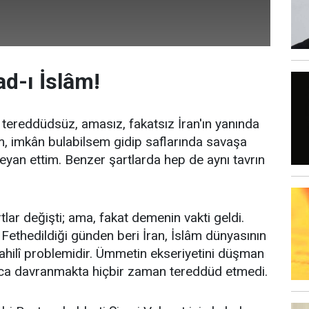
had-ı İslâm!
ereddüdsüz, amasız, fakatsız İran'ın yanında
, imkân bulabilsem gidip saflarında savaşa
beyan ettim. Benzer şartlarda hep de aynı tavrın
rtlar değişti; ama, fakat demenin vakti geldi.
ethedildiği günden beri İran, İslâm dünyasının
ahilî problemidir. Ümmetin ekseriyetini düşman
ca davranmakta hiçbir zaman tereddüd etmedi.