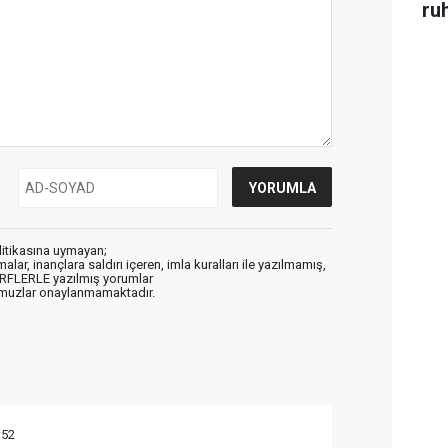
ru
litikasına uymayan;
alar, inançlara saldırı içeren, imla kuralları ile yazılmamış,
ARFLERLE yazılmış yorumlar
muzlar onaylanmamaktadır.
:52