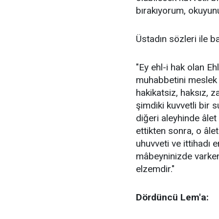
bırakıyorum, okuyunu
Üstadın sözleri ile b
"Ey ehl-i hak olan Eh
muhabbetini meslek 
hakikatsiz, haksız, za
şimdiki kuvvetli bir 
diğeri aleyhinde âle
ettikten sonra, o âle
uhuvveti ve ittihadı 
mâbeyninizde varken,
elzemdir."
Dördüncü Lem'a: