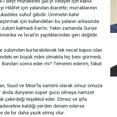
l-i Beyt muhabbeti Şia-yi Velayet için kabul
-yi Hilâfet için yalandan ibarettir; mızraklarının
ukaddes suhuf gibidir. Ümmetin kahir
ştırmak için kullandıkları bu yalanın arkasında
e zulüm kalmadı İran'ın. Yakın zamanda Suriye
 Amerika ve İsrail'in yaptıklarından geri değildir.
ve zulümden kurtarabilecek tek necat kapısı olan
önündeki en büyük mâni olmakta hiç beis görmedi,
. Bundan sonra eder mi? Temenni ederim, fakat
tan, Suud ve Mısır'la samimî olarak omuz omuza
 bir ânda dünyanın süper gücü olmaya namzet
yük çekirdeği teşekkül eder. Etmez ve şifa
 adavetine kaldığı yerden devam ederse
 de bir daha yazık etmiş olur.