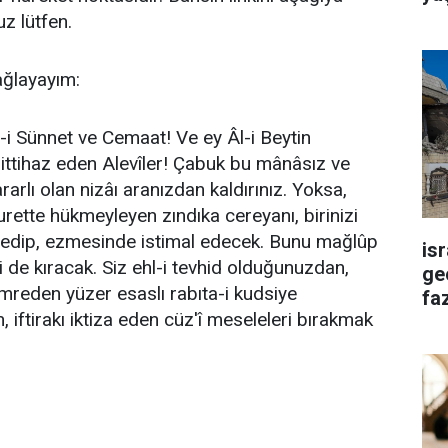
z lütfen.
ağlayayım:
l-i Sünnet ve Cemaat! Ve ey Âl-i Beytin
ittihaz eden Alevîler! Çabuk bu mânâsız ve
rarlı olan nizâı aranızdan kaldırınız. Yoksa,
surette hükmeyleyen zındıka cereyanı, birinizi
t edip, ezmesinde istimal edecek. Bunu mağlûp
is
ti de kıracak. Siz ehl-i tevhid olduğunuzdan,
ge
emreden yüzer esaslı rabıta-i kudsiye
faz
 iftirakı iktiza eden cüz'î meseleleri bırakmak