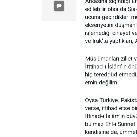
Arkasına sığındığı Eh
edilebilir olsa da Şia
ucuna geçirdikleri m
ekseriyetini düşmanla
işlemediği cinayet v
ve Irak'ta yaptıkları,
Müslümanları zillet 
İtttihad-ı İslâm'ın 
hiç tereddüd etmedi
emin değilim.
Oysa Türkiye, Pakis
verse, ittihad etse
İttihad-ı İslâm'ın bü
bulmaz Ehl-i Sünnet
kendisine de, ümmete