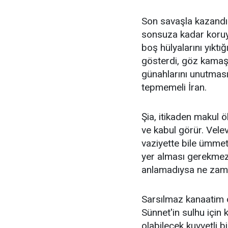
Son savaşla kazandığı
sonsuza kadar koruyab
boş hülyalarını yıktığ
gösterdi, göz kamaş
günahlarını unutması 
tepmemeli İran.
Şia, itikaden makul 
ve kabul görür. Vele
vaziyette bile ümmet
yer alması gerekmez
anlamadıysa ne zam
Sarsılmaz kanaatim o
Sünnet'in sulhu için
olabilecek kuvvetli b