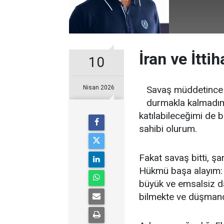
İran ve İtti
10
Nisan 2026
Savaş müddetince t
durmakla kalmadım
katılabileceğimi de 
sahibi olurum.
Fakat savaş bitti, şa
Hükmü başa alayım: F
büyük ve emsalsiz d
bilmekte ve düşman