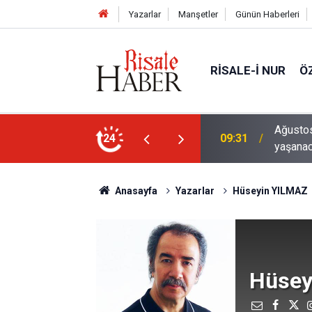
Yazarlar
Manşetler
Günün Haberleri
RISALE-I NUR
Ö
tutulma ve Perseid gök taşı yağmuru
israil,
24
09:12
ihlal ett
Anasayfa
Yazarlar
Hüseyin YILMAZ
Hüsey