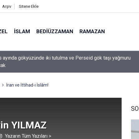
Arşiv
Sitene Ekle
ZEL
İSLAM
BEDIÜZZAMAN
RAMAZAN
 üzerinden yaklaşık 300 gün geçen Gazze'deki ateşkesi 4 binden f
i
İran ve İttihad-ı İslâm!
SO
in YILMAZ
Yazarın Tüm Yazıları >