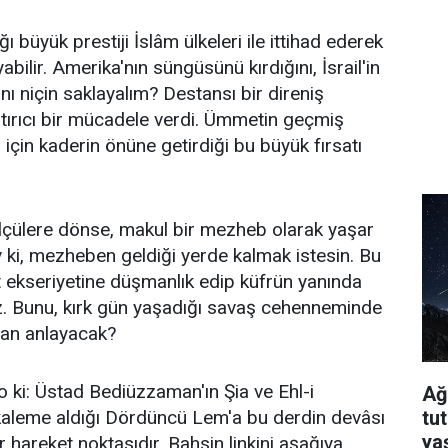
 büyük prestiji İslâm ülkeleri ile ittihad ederek
ilir. Amerika'nın süngüsünü kırdığını, İsrail'in
ını niçin saklayalım? Destansı bir direniş
tırıcı bir mücadele verdi. Ümmetin geçmiş
için kaderin önüne getirdiği bu büyük fırsatı
ölçülere dönse, makul bir mezheb olarak yaşar
v ki, mezheben geldiği yerde kalmak istesin. Bu
 ekseriyetine düşmanlık edip küfrün yanında
. Bunu, kırk gün yaşadığı savaş cehenneminde
an anlayacak?
 ki: Üstad Bediüzzaman'ın Şia ve Ehl-i
Ağ
tu
 kaleme aldığı Dördüncü Lem'a bu derdin devâsı
ya
ir hareket noktasıdır. Bahsin linkini aşağıya