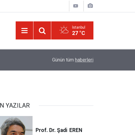
İstanbul
27 °C
azla
Allah'ım, bizleri, ilmi kibir sebebi değil, hamd v
08:49
Günün tüm
haberleri
kullarından eyle
N YAZILAR
Prof. Dr. Şadi
EREN