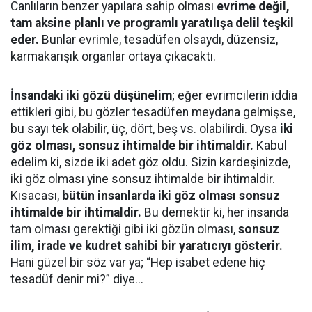
Canlıların benzer yapılara sahip olması
evrime değil,
tam aksine planlı ve programlı yaratılışa delil teşkil
eder.
Bunlar evrimle, tesadüfen olsaydı, düzensiz,
karmakarışık organlar ortaya çıkacaktı.
İnsandaki iki gözü düşünelim
; eğer evrimcilerin iddia
ettikleri gibi, bu gözler tesadüfen meydana gelmişse,
bu sayı tek olabilir, üç, dört, beş vs. olabilirdi. Oysa
iki
göz olması, sonsuz ihtimalde bir ihtimaldir.
Kabul
edelim ki, sizde iki adet göz oldu. Sizin kardeşinizde,
iki göz olması yine sonsuz ihtimalde bir ihtimaldir.
Kısacası,
bütün insanlarda iki göz olması sonsuz
ihtimalde bir ihtimaldir.
Bu demektir ki, her insanda
tam olması gerektiği gibi iki gözün olması,
sonsuz
ilim, irade ve kudret sahibi bir yaratıcıyı gösterir.
Hani güzel bir söz var ya; “Hep isabet edene hiç
tesadüf denir mi?” diye...