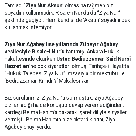
Tam adı
‘Ziya Nur Aksun’
olmasına rağmen biz
soyadını kullanmadık. Risale-i Nur’da da “Ziya Nur”
şeklinde geçiyor. Hem kendisi de ‘Aksun’ soyadını pek
kullanmak istemiyor.
Ziya Nur Ağabey lise yıllarında Zübeyir Ağabey
vesilesiyle Risale-i Nur’u tanımış.
Ankara Hukuk
Fakültesinde okurken
Üstad Bediüzzaman Said Nursî
Hazretleri
’ne çok ziyaretleri olmuş. Tarihçe-i Hayat’ta
“Hukuk Talebesi Ziya Nur” imzasıyla bir mektubu ile
‘Bediüzzaman Kimdir?’ Makalesi var.
Biz sorularımızı Ziya Nur’a sormuştuk. Ziya Ağabey
bizi anladığı halde konuşup cevap veremediğinden,
kardeşi Belma Hanım’a bakarak işaret diliyle sinyaller
vermişti. Belma Hanımın bize aktardıklarını, Ziya
Ağabey onaylıyordu.