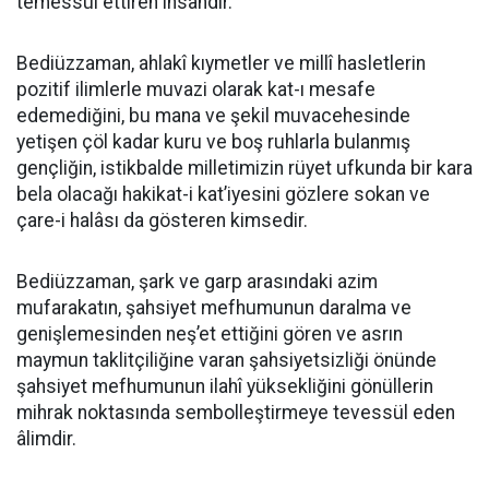
temessül ettiren insandır.
Bediüzzaman, ahlakî kıymetler ve millî hasletlerin
pozitif ilimlerle muvazi olarak kat-ı mesafe
edemediğini, bu mana ve şekil muvacehesinde
yetişen çöl kadar kuru ve boş ruhlarla bulanmış
gençliğin, istikbalde milletimizin rüyet ufkunda bir kara
bela olacağı hakikat-i kat’iyesini gözlere sokan ve
çare-i halâsı da gösteren kimsedir.
Bediüzzaman, şark ve garp arasındaki azim
mufarakatın, şahsiyet mefhumunun daralma ve
genişlemesinden neş’et ettiğini gören ve asrın
maymun taklitçiliğine varan şahsiyetsizliği önünde
şahsiyet mefhumunun ilahî yüksekliğini gönüllerin
mihrak noktasında sembolleştirmeye tevessül eden
âlimdir.