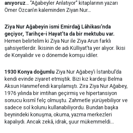
anıyoruz
… “Ağabeyler Anlatıyor” kitaplarının yazarı
Ömer Özcan’ın kaleminden Ziyan Nur…
Ziya Nur Ağabeyin ismi Emirdağ Lâhikası’nda
geçiyor, Tarihçe-i Hayat’ta da bir mektubu var.
Hemen belirtelim ki Ziya Nur ile Ziya Arun farklı
şahsiyetlerdir. İkisinin de adı Külliyat’ta yer alıyor. İkisi
de Konyalıdır ve o dönemde komşu idiler.
1930 Konya doğumlu
Ziya Nur Ağabey’i İstanbul’da
kendi evinde ziyaret etmiştik. Bizi kız kardeşi Belma
Aksun Hanımefendi karşılamıştı. Zira Ziya Nur Ağabey,
1976 yılında bir imtihan geçirmiş ve hipertansiyon
sonucu kısmî felç olmuştu. Zahmetle yürüyebiliyor ve
sadece sol kolunu kullanabiliyordu. Bundan başka
beynindeki konuşma, okuma, yazma merkezleri
kapalıydı. Ancak zekâ, idrak, şuur mükemmeldi...