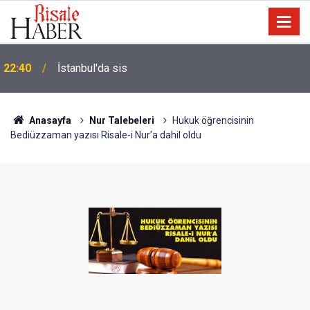
Biyoloji profesörünün parmağının ucunda niçin göz
21:18
yok?
Anasayfa
Nur Talebeleri
Hukuk öğrencisinin
Bediüzzaman yazısı Risale-i Nur’a dahil oldu