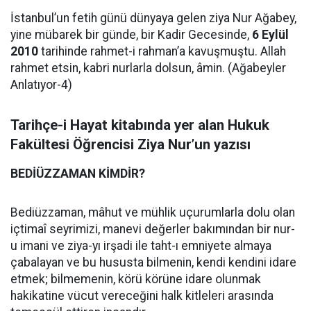
İstanbul’un fetih günü dünyaya gelen ziya Nur Ağabey,
yine mübarek bir günde, bir Kadir Gecesinde,
6 Eylül
2010
tarihinde rahmet-i rahman’a kavuşmuştu. Allah
rahmet etsin, kabri nurlarla dolsun, âmin. (Ağabeyler
Anlatıyor-4)
Tarihçe-i Hayat kitabında yer alan Hukuk
Fakültesi Öğrencisi Ziya Nur’un yazısı
BEDİÜZZAMAN KİMDİR?
Bediüzzaman, mâhut ve mühlik uçurumlarla dolu olan
içtimaî seyrimizi, manevi değerler bakımından bir nur-
u imani ve ziya-yı irşadi ile taht-ı emniyete almaya
çabalayan ve bu hususta bilmenin, kendi kendini idare
etmek; bilmemenin, körü körüne idare olunmak
hakikatine vücut vereceğini halk kitleleri arasında