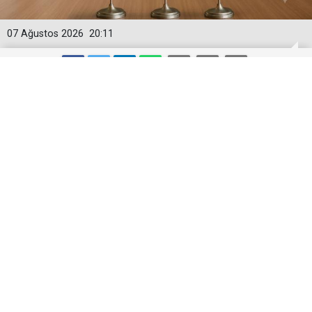
07 Ağustos 2026
20:11
Türkiye, Suudi Arabistan ve Pakistan
Ortak Savunma Anlaşması imzaladı
Cumhurbaşkanı Recep Tayyip Erdoğan, Suudi
Arabistan Veliaht Prensi Muhammed bin Selman ve
Pakistan Başbakanı Şahbaz Şerif, Türkiye-Suudi
Arabistan-Pakistan üçlü savunma anlaşmasını
imzaladı