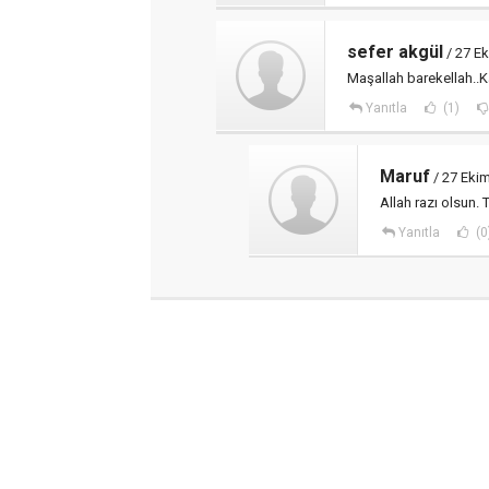
sefer akgül
/ 27 Ek
Maşallah barekellah..K
Yanıtla
(1)
Maruf
/ 27 Ekim
Allah razı olsun.
Yanıtla
(0