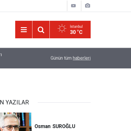
İstanbul
30 °C
13:25
Tartışma: Yapay zeka, kitaptan soğutuyor mu?
Günün tüm
haberleri
N YAZILAR
Osman
SUROĞLU