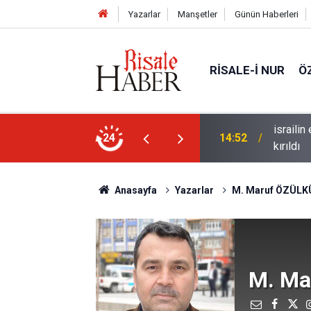
Yazarlar
Manşetler
Günün Haberleri
RISALE-I NUR
Ö
ye'nin, uğradığı işkence sebiyle kaburgaları
24
14:18
Güneş y
Anasayfa
Yazarlar
M. Maruf ÖZÜLK
M. Ma