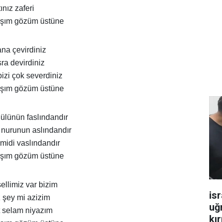
nız zaferi
aşım gözüm üstüne
ana çevirdiniz
sra devirdiniz
izi çok severdiniz
aşım gözüm üstüne
lünün faslındandır
nurunun aslındandır
ümidi vaslındandır
aşım gözüm üstüne
llimiz var bizim
isr
 şey mi azizim
uğ
t selam niyazım
kır