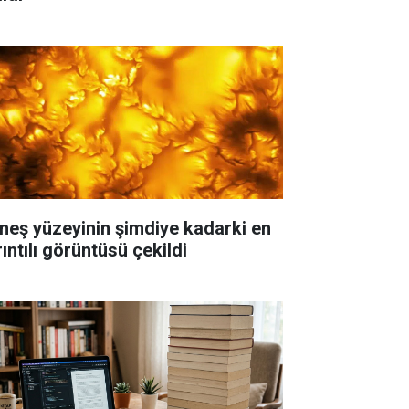
neş yüzeyinin şimdiye kadarki en
ıntılı görüntüsü çekildi