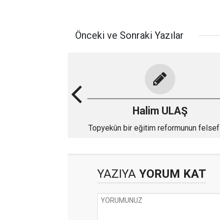
Önceki ve Sonraki Yazılar
Halim ULAŞ
Topyekûn bir eğitim reformunun felsefi
yapısı nasıl olmalı?
YAZIYA
YORUM KAT