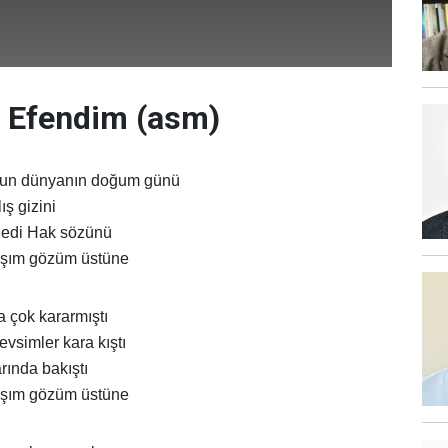
z Efendim (asm)
lsun dünyanın doğum günü
lış gizini
ledi Hak sözünü
aşım gözüm üstüne
a çok kararmıştı
vsimler kara kıştı
rında bakıştı
aşım gözüm üstüne