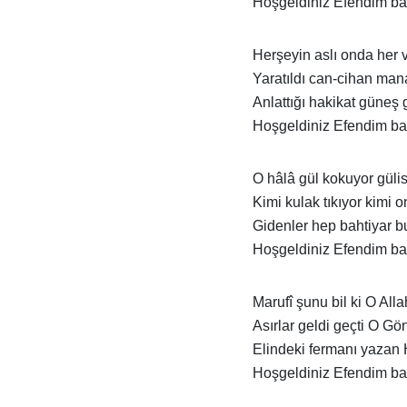
Hoşgeldiniz Efendim b
Herşeyin aslı onda her 
Yaratıldı can-cihan man
Anlattığı hakikat güneş 
Hoşgeldiniz Efendim b
O hâlâ gül kokuyor gülis
Kimi kulak tıkıyor kimi o
Gidenler hep bahtiyar b
Hoşgeldiniz Efendim b
Marufî şunu bil ki O Alla
Asırlar geldi geçti O Gön
Elindeki fermanı yazan
Hoşgeldiniz Efendim b