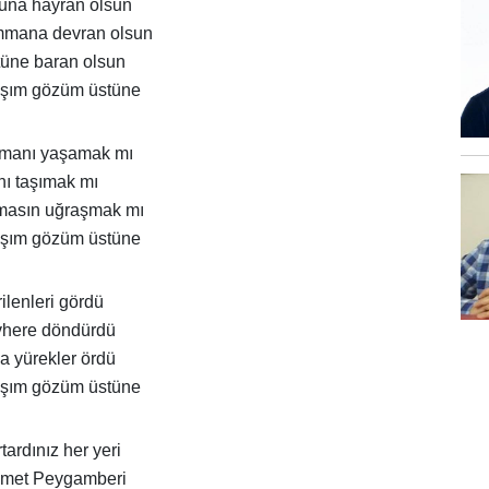
oluna hayran olsun
ummana devran olsun
tüne baran olsun
aşım gözüm üstüne
imanı yaşamak mı
nı taşımak mı
lmasın uğraşmak mı
aşım gözüm üstüne
ilenleri gördü
evhere döndürdü
 yürekler ördü
aşım gözüm üstüne
tardınız her yeri
ahmet Peygamberi