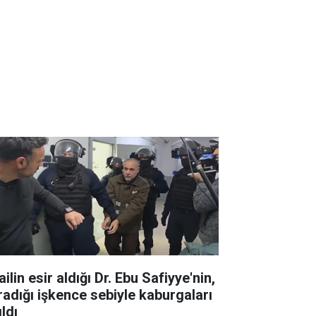
ailin esir aldığı Dr. Ebu Safiyye'nin,
radığı işkence sebiyle kaburgaları
ıldı