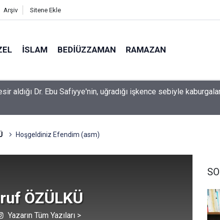
Arşiv
Sitene Ekle
ZEL
İSLAM
BEDIÜZZAMAN
RAMAZAN
üzeyinin şimdiye kadarki en ayrıntılı görüntüsü çekildi
Ü
Hoşgeldiniz Efendim (asm)
SO
ruf ÖZÜLKÜ
Yazarın Tüm Yazıları >