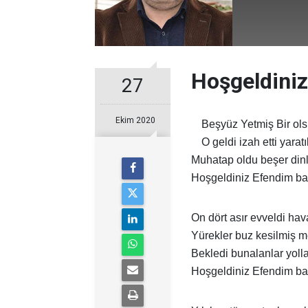
Hoşgeldini
27
Ekim 2020
Beşyüz Yetmiş Bir o
O geldi izah etti yaratı
Muhatap oldu beşer din
Hoşgeldiniz Efendim b
On dört asır evveldi hav
Yürekler buz kesilmiş me
Bekledi bunalanlar yolla
Hoşgeldiniz Efendim b