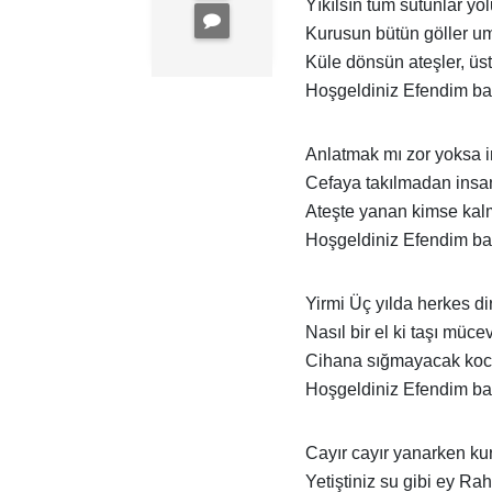
Yıkılsın tüm sutunlar y
Kurusun bütün göller 
Küle dönsün ateşler, üs
Hoşgeldiniz Efendim b
Anlatmak mı zor yoksa 
Cefaya takılmadan insa
Ateşte yanan kimse ka
Hoşgeldiniz Efendim b
Yirmi Üç yılda herkes dir
Nasıl bir el ki taşı müc
Cihana sığmayacak koca
Hoşgeldiniz Efendim b
Cayır cayır yanarken kur
Yetiştiniz su gibi ey R