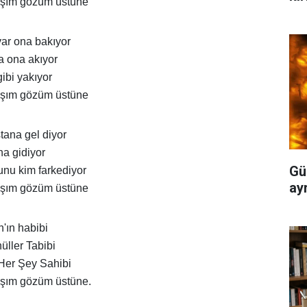
aşım gözüm üstüne
var ona bakıyor
a ona akıyor
gibi yakıyor
aşım gözüm üstüne
tana gel diyor
na gidiyor
Gü
unu kim farkediyor
ayr
aşım gözüm üstüne
h'ın habibi
üller Tabibi
 Her Şey Sahibi
aşım gözüm üstüne.