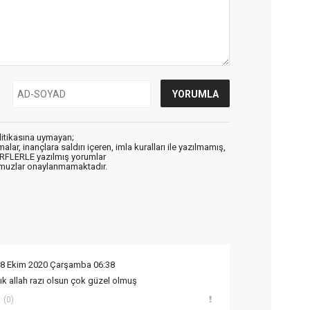
litikasına uymayan;
alar, inançlara saldırı içeren, imla kuralları ile yazılmamış,
ARFLERLE yazılmış yorumlar
muzlar onaylanmamaktadır.
28 Ekim 2020 Çarşamba 06:38
ık allah razı olsun çok güzel olmuş
(0)