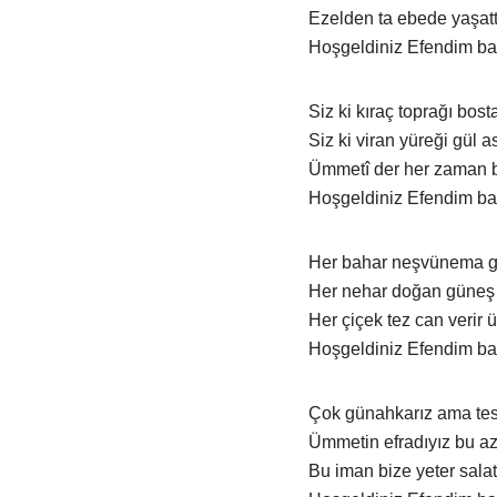
Ezelden ta ebede yaşattı
Hoşgeldiniz Efendim b
Siz ki kıraç toprağı bost
Siz ki viran yüreği gül a
Ümmetî der her zaman b
Hoşgeldiniz Efendim b
Her bahar neşvünema gü
Her nehar doğan güneş 
Her çiçek tez can verir 
Hoşgeldiniz Efendim b
Çok günahkarız ama tese
Ümmetin efradıyız bu az
Bu iman bize yeter sala