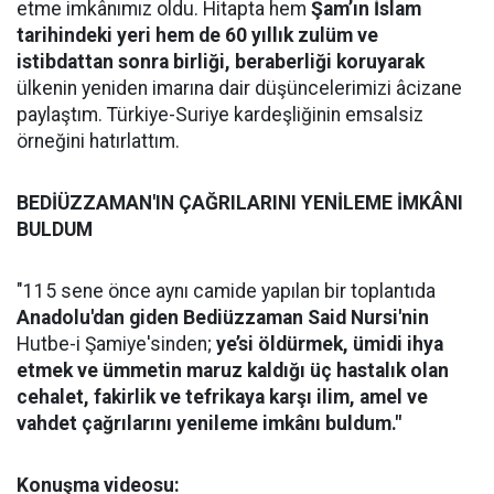
etme imkânımız oldu. Hitapta hem
Şam’ın İslam
tarihindeki yeri hem de 60 yıllık zulüm ve
istibdattan sonra birliği, beraberliği koruyarak
ülkenin yeniden imarına dair düşüncelerimizi âcizane
paylaştım. Türkiye-Suriye kardeşliğinin emsalsiz
örneğini hatırlattım.
BEDİÜZZAMAN'IN ÇAĞRILARINI YENİLEME İMKÂNI
BULDUM
"115 sene önce aynı camide yapılan bir toplantıda
Anadolu'dan giden Bediüzzaman Said Nursi'nin
Hutbe-i Şamiye'sinden;
ye’si öldürmek, ümidi ihya
etmek ve ümmetin maruz kaldığı üç hastalık olan
cehalet, fakirlik ve tefrikaya karşı ilim, amel ve
vahdet çağrılarını
yenileme imkânı buldum."
Konuşma videosu: