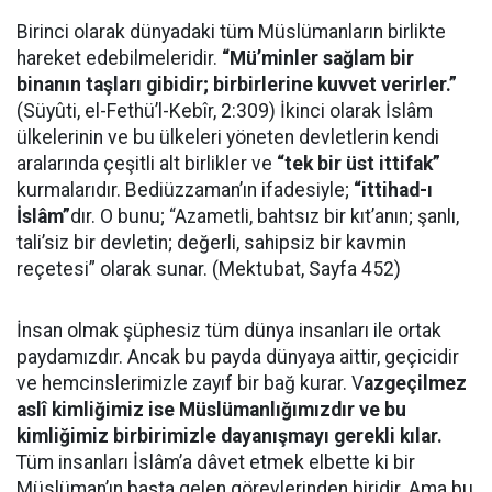
Birinci olarak dünyadaki tüm Müslümanların birlikte
hareket edebilmeleridir.
“Mü’minler sağlam bir
binanın taşları gibidir; birbirlerine kuvvet verirler.”
(Süyûti, el-Fethü’l-Kebîr, 2:309) İkinci olarak İslâm
ülkelerinin ve bu ülkeleri yöneten devletlerin kendi
aralarında çeşitli alt birlikler ve
“tek bir üst ittifak”
kurmalarıdır. Bediüzzaman’ın ifadesiyle;
“ittihad-ı
İslâm”
dır. O bunu; “Azametli, bahtsız bir kıt’anın; şanlı,
tali’siz bir devletin; değerli, sahipsiz bir kavmin
reçetesi” olarak sunar. (Mektubat, Sayfa 452)
İnsan olmak şüphesiz tüm dünya insanları ile ortak
paydamızdır. Ancak bu payda dünyaya aittir, geçicidir
ve hemcinslerimizle zayıf bir bağ kurar. V
azgeçilmez
aslî kimliğimiz ise Müslümanlığımızdır ve bu
kimliğimiz birbirimizle dayanışmayı gerekli kılar.
Tüm insanları İslâm’a dâvet etmek elbette ki bir
Müslüman’ın başta gelen görevlerinden biridir. Ama bu