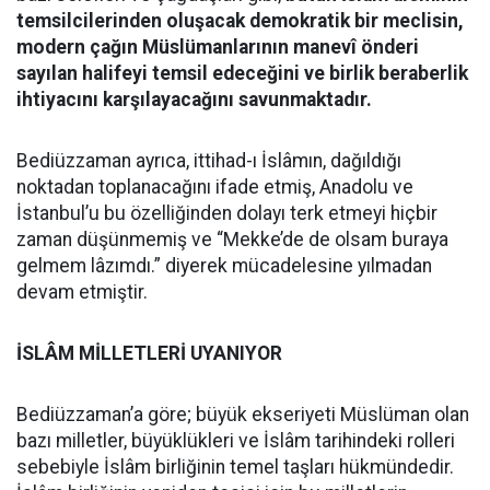
temsilcilerinden oluşacak demokratik bir meclisin,
modern çağın Müslümanlarının manevî önderi
sayılan halifeyi temsil edeceğini ve birlik beraberlik
ihtiyacını karşılayacağını savunmaktadır.
Bediüzzaman ayrıca, ittihad-ı İslâmın, dağıldığı
noktadan toplanacağını ifade etmiş, Anadolu ve
İstanbul’u bu özelliğinden dolayı terk etmeyi hiçbir
zaman düşünmemiş ve “Mekke’de de olsam buraya
gelmem lâzımdı.” diyerek mücadelesine yılmadan
devam etmiştir.
İSLÂM MİLLETLERİ UYANIYOR
Bediüzzaman’a göre; büyük ekseriyeti Müslüman olan
bazı milletler, büyüklükleri ve İslâm tarihindeki rolleri
sebebiyle İslâm birliğinin temel taşları hükmündedir.