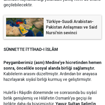
geçilebilecektir.
Türkiye-Suudi Arabistan-
Pakistan Anlaşması ve Said
Nursi'nin sevinci
SÜNNETTE İTTİHAD-I İSLÂM
Peygamberimiz (asm) Medine’ye hicretinden hemen
sonra, öncelikle sosyal alanda birliği sağlamıştır.
Kabilelerin arasını düzeltmiştir. Ardından bir anayasa
hazırlayarak siyâsî birliği kurmuş ve geliştirmiştir.
Hulefâ-i Râşidîn döneminde ve sonrasında bu siyâsî
birlik genişlemiş ve Hilâfetin Osmanlı’ya geçişi ile
birlikte daha da büyümüştür.
Yavuz Sultan Selim’in