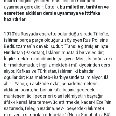
İslâm birliğinin yeniden tesisi için bu milletlerin
uyanması gereklidir. Üstelik
bu milletler, tarihten ve
esaretten aldıkları dersle uyanmaya ve ittifaka
hazırdırlar.
1910’da Rusya’da esarette bulunduğu sırada Tiflis’te,
İslâmın parça parça olduğunu söyleyen Rus Polisine
Bediüzzaman’ın cevabı şudur: “Tahsile gitmişler. İşte
Hindistan (Pakistan), İslâmın müstaid bir veledidir;
İngiliz mekteb-i idadîsinde çalışıyor. Mısır, İslâm’ın zeki
bir mahdumudur; İngiliz mekteb-i mülkiyesinden ders
alıyor. Kafkas ve Türkistan, İslâmın iki bahadır
oğullarıdır; Rus mekteb-i harbiyesinde talim alıyor. İlâ
âhir… Yahu, şu asılzade evlât, şehadetnamelerini
aldıktan sonra, herbiri bir kıt’a başına geçecek,
muhteşem âdil pederleri olan İslâmiyet’in bayrağını
âfâk-ı kemâlâtta temevvüc ettirmekle, kader-i Ezelînin
nazarında, feleğin inadına, nev-i beşerdeki hikmet-i
ezeliyenin sırrını ilân edecektir.” (Nursî Sünûhat, s. 84)