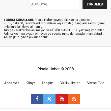
YORUM KURALLARI:
Risale Haber yayın politikasına uymayan;
Küfür, hakaret, rencide edici cümleler veya imalar, inançlara saldırı içeren,
imla kuralları ile yazılmamış,
Türkçe karakter kullanılmayan ve BÜYÜK HARFLERLE yazılmış yorumlar
Adınız kısmına uygun olmayan ve saçma rumuzlar onaylanmamaktadır.
Anlayışınız için teşekkür ederiz.
Risale Haber © 2008
Anasayfa
Künye
İletişim
Gizlilik İlkeleri
Sitene Ekle