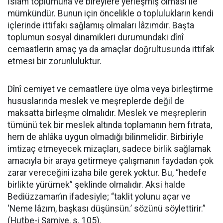
İslâm toplumuna ve bireylere yerleşmiş olması ile
mümkündür. Bunun için öncelikle o toplulukların kendi
içlerinde ittifakı sağlamış olmaları lâzımdır. Başta
toplumun sosyal dinamikleri durumundaki dînî
cemaatlerin amaç ya da amaçlar doğrultusunda ittifak
etmesi bir zorunluluktur.
Dînî cemiyet ve cemaatlere üye olma veya birleştirme
hususlarında meslek ve meşreplerde değil de
maksatta birleşme olmalıdır. Meslek ve meşreplerin
tümünü tek bir meslek altında toplamanın hem fıtrata,
hem de ahlâka uygun olmadığı bilinmelidir. Birbiriyle
imtizaç etmeyecek mizaçları, sadece birlik sağlamak
amacıyla bir araya getirmeye çalışmanın faydadan çok
zarar vereceğini izaha bile gerek yoktur. Bu, “hedefe
birlikte yürümek” şeklinde olmalıdır. Aksi halde
Bediüzzaman’ın ifadesiyle; “taklit yolunu açar ve
‘Neme lâzım, başkası düşünsün.’ sözünü söylettirir.”
(Hutbe-i Şamiye, s. 105).