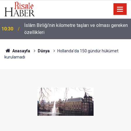
Ünlü futbolcu Dembele: Eşimin yüzünü
09:47
göstermemesi dini bir mesele!
Anasayfa
Dünya
Hollanda'da 150 gündür hükümet
kurulamadı