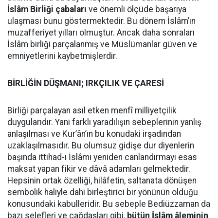
İslâm Birliği çabaları
ve önemli ölçüde başarıya
ulaşması bunu göstermektedir. Bu dönem İslâm’ın
muzafferiyet yılları olmuştur. Ancak daha sonraları
İslâm birliği parçalanmış ve Müslümanlar güven ve
emniyetlerini kaybetmişlerdir.
BİRLİĞİN DÜŞMANI; IRKÇILIK VE ÇARESİ
Birliği parçalayan asıl etken menfî milliyetçilik
duygularıdır. Yani farklı yaradılışın sebeplerinin yanlış
anlaşılması ve Kur’ân’ın bu konudaki irşadından
uzaklaşılmasıdır. Bu olumsuz gidişe dur diyenlerin
başında ittihad-ı İslâmı yeniden canlandırmayı esas
maksat yapan fikir ve dâvâ adamları gelmektedir.
Hepsinin ortak özelliği, hilâfetin, saltanata dönüşen
sembolik haliyle dahi birleştirici bir yönünün olduğu
konusundaki kabulleridir. Bu sebeple Bediüzzaman da
bazı selefleri ve çağdaşları gibi,
bütün İslâm âleminin