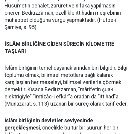
Husumetin cehalet, zaruret ve nifaka yapılmasını
öneren Bediüzzaman, özellikle ittihadın meşrebinin
muhabbet olduğuna vurgu yapmaktadır. (Hutbe-i
Şamiye, s. 95)
İSLÂM BİRLİĞİNE GİDEN SÜRECİN KİLOMETRE
TAŞLARI
İslâm birliğinin temel dayanaklarından biri bilgidir. Bilgi
toplumu olmak, bilimsel metotlara bağlı kalarak
karşılaşılan her meseleyi, bilimsel verilerle çözmek
demektir. Kısaca Bediüzzaman, “mârifetin şua-ı
elektriğiyle” “imtizâc-ı efkâr”a oradan da “ittihad”a
(Münazarat, s. 113) uzanan bir süreç olarak tarif eder.
İslâm birliğinin devletler seviyesinde
gerçekleşmesi
, öncelikle bu tür bir şuurun her bir