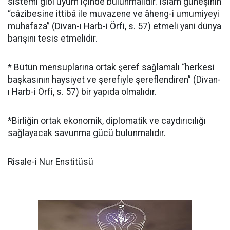
sistemi gibi uyum içinde bulunmalıdır. İslâm güneşinin
“câzibesine ittibâ ile muvazene ve âheng-i umumiyeyi
muhafaza” (Divan-ı Harb-i Örfi, s. 57) etmeli yani dünya
barışını tesis etmelidir.
* Bütün mensuplarına ortak şeref sağlamalı “herkesi
başkasının haysiyet ve şerefiyle şereflendiren” (Divan-
ı Harb-i Örfi, s. 57) bir yapıda olmalıdır.
*Birliğin ortak ekonomik, diplomatik ve caydırıcılığı
sağlayacak savunma gücü bulunmalıdır.
Risale-i Nur Enstitüsü