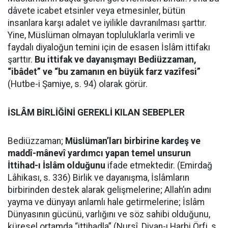
dâvete icabet etsinler veya etmesinler, bütün
insanlara karşı adalet ve iyilikle davranılması şarttır.
Yine, Müslüman olmayan topluluklarla verimli ve
faydalı diyaloğun temini için de esasen İslâm ittifakı
şarttır.
Bu ittifak ve dayanışmayı Bediüzzaman,
“ibâdet” ve “bu zamanın en büyük farz vazîfesi”
(Hutbe-i Şamiye, s. 94) olarak görür.
İSLÂM BİRLİĞİNİ GEREKLİ KILAN SEBEPLER
Bediüzzaman;
Müslüman’ları birbirine kardeş ve
maddî-mânevî yardımcı yapan temel unsurun
İttihad-ı İslâm olduğunu
ifade etmektedir. (Emirdağ
Lâhikası, s. 336) Birlik ve dayanışma, İslâmların
birbirinden destek alarak gelişmelerine; Allah’ın adını
yayma ve dünyayı anlamlı hale getirmelerine; İslâm
Dünyasının gücünü, varlığını ve söz sahibi olduğunu,
küresel ortamda “ittihadla” (Nursî, Divan-ı Harbi Örfi, s.