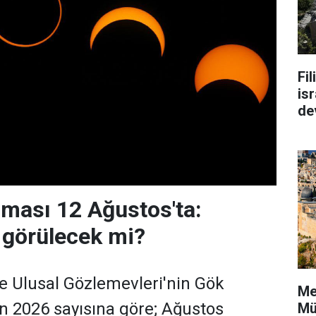
Fi
isr
de
ması 12 Ağustos'ta:
 görülecek mi?
e Ulusal Gözlemevleri'nin Gök
Me
'nın 2026 sayısına göre; Ağustos
Mü