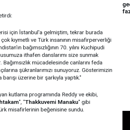
ge
faz
tirdi:
isi için İstanbul'a gelmiştim, tekrar burada
çok kıymetli ve Türk insanının misafirperverliği
ndistan'ın bağımsızlığının 70. yılını Kuchipudi
ulusumuza ithafen danslarımı size sunmak
r. Bağımsızlık mücadelesinde canlarını feda
ılarına şükranlarımızı sunuyoruz. Gösterimizin
barışı üzerine bir şarkıyla yaptık."
ayan kutlama programında Reddy ve ekibi,
shtakam
", "
Thakkuvemi Manaku
" gibi
Türk misafirlerinin beğenisine sundu.