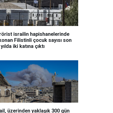
rörist israilin hapishanelerinde
konan Filistinli çocuk sayısı son
 yılda iki katına çıktı
rail, üzerinden yaklaşık 300 gün