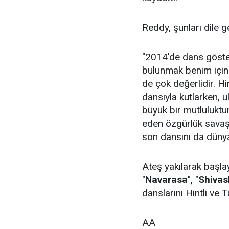
Reddy, şunları dile ge
"2014'de dans göster
bulunmak benim için 
de çok değerlidir. Hi
dansıyla kutlarken, 
büyük bir mutluluktu
eden özgürlük savaşç
son dansını da dünya 
Ateş yakılarak başl
"
Navarasa
", "
Shiva
danslarını Hintli ve 
AA