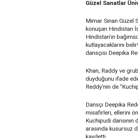
Güzel Sanatlar Üni
Mimar Sinan Güzel Sa
konuşan Hindistan İ
Hindistan'ın bağımsı
kutlayacaklarını belir
dansçısı Deepika Re
Khan, Raddy ve grub
duyduğunu ifade ede
Reddy'nin de "Kuchip
Dansçı Deepika Reddy
misafirleri, ellerini
Kuchipudi dansının da
arasında kusursuz de
kaydetti.