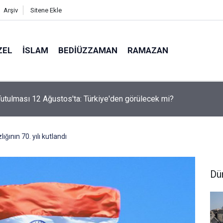
Arşiv
Sitene Ekle
ZEL
İSLAM
BEDIÜZZAMAN
RAMAZAN
utulması 12 Ağustos'ta: Türkiye'den görülecek mi?
ığının 70. yılı kutlandı
Dü