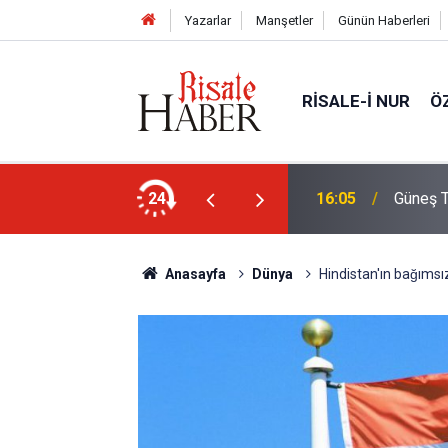
Yazarlar
Manşetler
Günün Haberleri
RISALE-I NUR
Ö
rim geçirdiğini söyleyebilir miydik?
24
16:05
Güneş T
Anasayfa
Dünya
Hindistan'ın bağımsızl