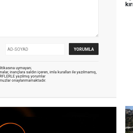
kır
litikasına uymayan;
alar, inançlara saldırı içeren, imla kuralları ile yazılmamış,
ARFLERLE yazılmış yorumlar
muzlar onaylanmamaktadır.