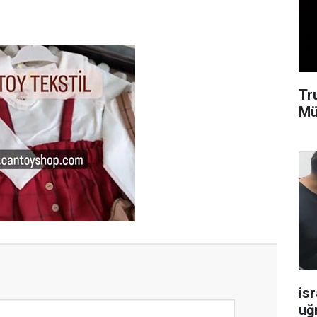
Tr
Mü
isr
uğ