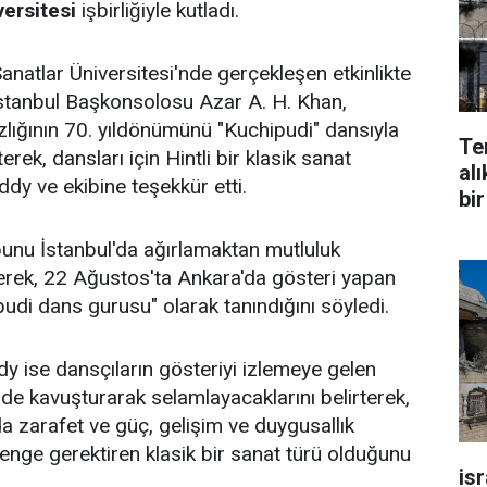
versitesi
işbirliğiyle kutladı.
natlar Üniversitesi'nde gerçekleşen etkinlikte
stanbul Başkonsolosu Azar A. H. Khan,
zlığının 70. yıldönümünü "Kuchipudi" dansıyla
Te
terek, dansları için Hintli bir klasik sanat
alı
ddy ve ekibine teşekkür etti.
bir
unu İstanbul'da ağırlamaktan mutluluk
rek, 22 Ağustos'ta Ankara'da gösteri yapan
udi dans gurusu" olarak tanındığını söyledi.
 ise dansçıların gösteriyi izlemeye gelen
 önde kavuşturarak selamlayacaklarını belirterek,
 zarafet ve güç, gelişim ve duygusallık
nge gerektiren klasik bir sanat türü olduğunu
is