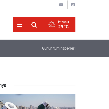
İstanbul
29 °C
14:30
Risale-i Nur'u kendine oku kendine, başkasına d
Günün tüm
haberleri
nya