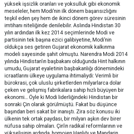
yüksek işsizlik oranları ve yoksulluk gibi ekonomik
meseleler, hem Modi’nin ilk dönem başarısızlığını
teşkil eden şey hem de ikinci dönem görev süresinin
imtihanı niteliğinde denilebilir. Aslında Hindistan 30
yılın ardından ilk kez 2014 seçimlerinde Modi ve
partisinin tek başına ezici galibiyetine, Modi’nin
oldukça ses getiren Gujarat ekonomik kalkınma
modeli sayesinde şahit olmuştu. Narendra Modi 2014
yılında Hindistan’ın başbakanı olduğunda Hint halkının
umudu, Gujarat eyaletinin başbakanlığı dönemindeki
icraatlarını ülkeye uygulama ihtimaliydi: Verimli bir
bürokrasi, çok uluslu şirketlerden milyarlarca dolar
çeken ve gelişmiş fabrikalara sahip hızlı büyüyen bir
ekonomi… Öyle ki Modi liderliğindeki Hindistan bir
sonraki Çin olarak görülmüştü. Fakat bu düşünce
başından beri sakat bir inanıştı. Zira söz konusu iki
ülkenin tek ortak paydası, bir milyarı aşkın dev birer
nüfusa sahip olmaları. Çin’in radikal reformlarının ve
yükselişinin ardında, homojen Hanlığı ve Mandarin