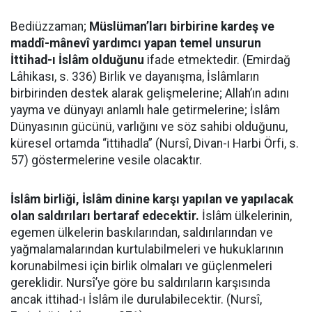
Bediüzzaman;
Müslüman’ları birbirine kardeş ve
maddî-mânevî yardımcı yapan temel unsurun
İttihad-ı İslâm olduğunu
ifade etmektedir. (Emirdağ
Lâhikası, s. 336) Birlik ve dayanışma, İslâmların
birbirinden destek alarak gelişmelerine; Allah’ın adını
yayma ve dünyayı anlamlı hale getirmelerine; İslâm
Dünyasının gücünü, varlığını ve söz sahibi olduğunu,
küresel ortamda “ittihadla” (Nursî, Divan-ı Harbi Örfi, s.
57) göstermelerine vesile olacaktır.
İslâm birliği, İslâm dinine karşı yapılan ve yapılacak
olan saldırıları bertaraf edecektir.
İslâm ülkelerinin,
egemen ülkelerin baskılarından, saldırılarından ve
yağmalamalarından kurtulabilmeleri ve hukuklarının
korunabilmesi için birlik olmaları ve güçlenmeleri
gereklidir. Nursî’ye göre bu saldırıların karşısında
ancak ittihad-ı İslâm ile durulabilecektir. (Nursî,