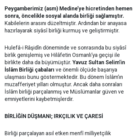
Peygamberimiz (asm) Medine’ye hicretinden hemen
sonra, öncelikle sosyal alanda birliği sağlamıştır.
Kabilelerin arasını düzeltmiştir. Ardından bir anayasa
hazırlayarak siyâsî birliği kurmuş ve geliştirmiştir.
Hulefâ-i Râşidîn döneminde ve sonrasında bu siyâsî
birlik genişlemiş ve Hilâfetin Osmanlı’ya geçişi ile
birlikte daha da büyümüştür.
Yavuz Sultan Selim’in
İslâm Birliği çabaları
ve önemli ölçüde başarıya
ulaşması bunu göstermektedir. Bu dönem İslâm’ın
muzafferiyet yılları olmuştur. Ancak daha sonraları
İslâm birliği parçalanmış ve Müslümanlar güven ve
emniyetlerini kaybetmişlerdir.
BİRLİĞİN DÜŞMANI; IRKÇILIK VE ÇARESİ
Birliği parçalayan asıl etken menfî milliyetçilik