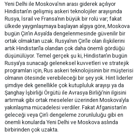
Yeni Delhi ile Moskova'nın arası giderek açılıyor
Hindistan’ın gelişmiş askeri teknolojiler arayışında
Rusya, İsrail ve Fransa’nın büyük bir rolü var; fakat
ülkede yaygınlaşmaya başlayan algıya göre, Moskova
bugün Çin’in Asya’da dengelenmesinde güvenilir bir
ortak olmaktan uzak. Rusya’nın Çin’le olan ilişkilerini
artık Hindistan’la olandan çok daha önemli gördüğü
düşünülüyor. Temel gerçek şu ki, Hindistan’ın bugün
Rusya’ya sunacağı geleneksel kuvvetleri ve stratejik
programları için, Rus askeri teknolojisinin bir müşterisi
olmanın ötesinde verebileceği bir şey yok. Hint liderler
şimdiye dek genellikle çok kutupluluk arayışı ya da
Şanghay İşbirliği Örgütü ile Avrasya Birliği’nin ilgisini
artırmak gibi ortak meseleler üzerinden Moskova’yla
yakınlaşma mücadelesi verdiler. Fakat Afganistan’ın
geleceği veya Çin’i dengeleme zorunluluğu gibi en
önemli konularda Yeni Delhi ve Moskova aslında
birbirinden çok uzakta.