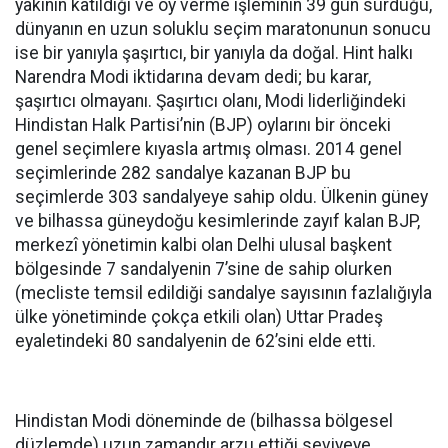
yakının katıldığı ve oy verme işleminin 39 gün sürdüğü,
dünyanın en uzun soluklu seçim maratonunun sonucu
ise bir yanıyla şaşırtıcı, bir yanıyla da doğal. Hint halkı
Narendra Modi iktidarına devam dedi; bu karar,
şaşırtıcı olmayanı. Şaşırtıcı olanı, Modi liderliğindeki
Hindistan Halk Partisi’nin (BJP) oylarını bir önceki
genel seçimlere kıyasla artmış olması. 2014 genel
seçimlerinde 282 sandalye kazanan BJP bu
seçimlerde 303 sandalyeye sahip oldu. Ülkenin güney
ve bilhassa güneydoğu kesimlerinde zayıf kalan BJP,
merkezî yönetimin kalbi olan Delhi ulusal başkent
bölgesinde 7 sandalyenin 7’sine de sahip olurken
(mecliste temsil edildiği sandalye sayısının fazlalığıyla
ülke yönetiminde çokça etkili olan) Uttar Pradeş
eyaletindeki 80 sandalyenin de 62’sini elde etti.
Hindistan Modi döneminde de (bilhassa bölgesel
düzlemde) uzun zamandır arzu ettiği seviyeye