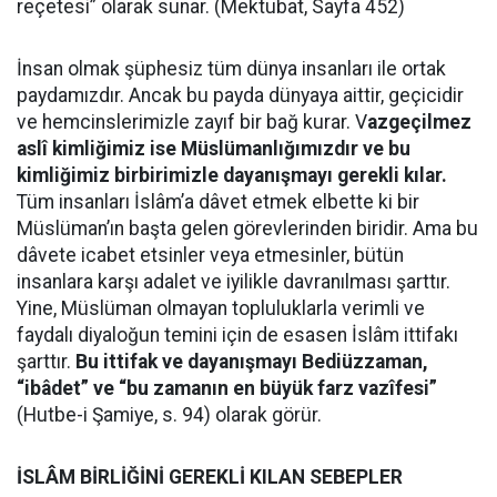
reçetesi” olarak sunar. (Mektubat, Sayfa 452)
İnsan olmak şüphesiz tüm dünya insanları ile ortak
paydamızdır. Ancak bu payda dünyaya aittir, geçicidir
ve hemcinslerimizle zayıf bir bağ kurar. V
azgeçilmez
aslî kimliğimiz ise Müslümanlığımızdır ve bu
kimliğimiz birbirimizle dayanışmayı gerekli kılar.
Tüm insanları İslâm’a dâvet etmek elbette ki bir
Müslüman’ın başta gelen görevlerinden biridir. Ama bu
dâvete icabet etsinler veya etmesinler, bütün
insanlara karşı adalet ve iyilikle davranılması şarttır.
Yine, Müslüman olmayan topluluklarla verimli ve
faydalı diyaloğun temini için de esasen İslâm ittifakı
şarttır.
Bu ittifak ve dayanışmayı Bediüzzaman,
“ibâdet” ve “bu zamanın en büyük farz vazîfesi”
(Hutbe-i Şamiye, s. 94) olarak görür.
İSLÂM BİRLİĞİNİ GEREKLİ KILAN SEBEPLER