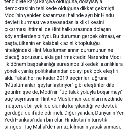
tehdidiyle karşı karşıya olduğuna, dolayısıyla
demokrasinin tehlikede olduğuna dikkat çekmişti.
Modi’nin yeniden kazanması halinde ayrı bir Hindu
devleti kurması ve anayasadan laiklik ilkesini
çıkarması ihtimali de Hint halkı arasında dolaşan
söylentilerden biriydi. Bu durumun gerçek olması, en
başta, ülkenin en kalabalık azınlık topluluğu
niteliğindeki Hint Müslümanlarının durumunun ne
olacağı sorusunu akla getirmektedir. Narendra Modi
ilk dönem başbakanlığı süresince ülkedeki azınlıklara
yönelik yanlış politikalarından dolayı pek çok eleştiri
aldı. Fakat her ne kadar 2019 seçimleri uğruna
“Müslümanları şeytanlaştırıyor” gibi eleştiriler dile
getirilmişse de, Modi’nin “üç talak yoluyla boşanmayı”
suç saymasının Hint ve Müslüman kadınları nezdinde
müşterek bir şekilde olumlu karşılandığı ve destek
gördüğü de ifade edilmeli. Diğer yandan, Dünyanın Yeni
Yedi Harikası’ndan biri olan Hindistan’ın turistik
simgesi Taç Mahal’de namaz kılmanın yasaklanması,