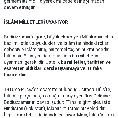
gelmem lâzımdı.” diyerek mücadelesine yılmadan
devam etmiştir.
İSLÂM MİLLETLERİ UYANIYOR
Bediüzzaman’a göre; büyük ekseriyeti Müslüman olan
bazı milletler, büyüklükleri ve İslâm tarihindeki rolleri
sebebiyle İslâm birliğinin temel taşları hükmündedir.
İslâm birliğinin yeniden tesisi için bu milletlerin
uyanması gereklidir. Üstelik
bu milletler, tarihten ve
esaretten aldıkları dersle uyanmaya ve ittifaka
hazırdırlar.
1910’da Rusya’da esarette bulunduğu sırada Tiflis’te,
İslâmın parça parça olduğunu söyleyen Rus Polisine
Bediüzzaman’ın cevabı şudur: “Tahsile gitmişler. İşte
Hindistan (Pakistan), İslâmın müstaid bir veledidir;
İngiliz mekteb-i idadîsinde çalışıyor. Mısır, İslâm’ın zeki