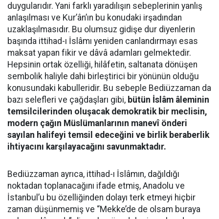
duygularıdır. Yani farklı yaradılışın sebeplerinin yanlış
anlaşılması ve Kur’ân’ın bu konudaki irşadından
uzaklaşılmasıdır. Bu olumsuz gidişe dur diyenlerin
başında ittihad-ı İslâmı yeniden canlandırmayı esas
maksat yapan fikir ve dâvâ adamları gelmektedir.
Hepsinin ortak özelliği, hilâfetin, saltanata dönüşen
sembolik haliyle dahi birleştirici bir yönünün olduğu
konusundaki kabulleridir. Bu sebeple Bediüzzaman da
bazı selefleri ve çağdaşları gibi,
bütün İslâm âleminin
temsilcilerinden oluşacak demokratik bir meclisin,
modern çağın Müslümanlarının manevî önderi
sayılan halifeyi temsil edeceğini ve birlik beraberlik
ihtiyacını karşılayacağını savunmaktadır.
Bediüzzaman ayrıca, ittihad-ı İslâmın, dağıldığı
noktadan toplanacağını ifade etmiş, Anadolu ve
İstanbul’u bu özelliğinden dolayı terk etmeyi hiçbir
zaman düşünmemiş ve “Mekke’de de olsam buraya