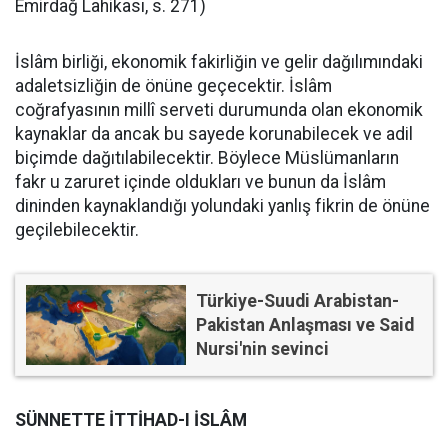
Emirdağ Lahikası, s. 271)
İslâm birliği, ekonomik fakirliğin ve gelir dağılımındaki
adaletsizliğin de önüne geçecektir. İslâm
coğrafyasının millî serveti durumunda olan ekonomik
kaynaklar da ancak bu sayede korunabilecek ve adil
biçimde dağıtılabilecektir. Böylece Müslümanların
fakr u zaruret içinde oldukları ve bunun da İslâm
dininden kaynaklandığı yolundaki yanlış fikrin de önüne
geçilebilecektir.
Türkiye-Suudi Arabistan-
Pakistan Anlaşması ve Said
Nursi'nin sevinci
SÜNNETTE İTTİHAD-I İSLÂM