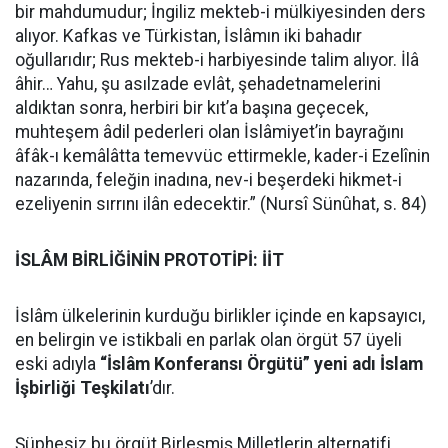
bir mahdumudur; İngiliz mekteb-i mülkiyesinden ders
alıyor. Kafkas ve Türkistan, İslâmın iki bahadır
oğullarıdır; Rus mekteb-i harbiyesinde talim alıyor. İlâ
âhir… Yahu, şu asılzade evlât, şehadetnamelerini
aldıktan sonra, herbiri bir kıt’a başına geçecek,
muhteşem âdil pederleri olan İslâmiyet’in bayrağını
âfâk-ı kemâlâtta temevvüc ettirmekle, kader-i Ezelînin
nazarında, feleğin inadına, nev-i beşerdeki hikmet-i
ezeliyenin sırrını ilân edecektir.” (Nursî Sünûhat, s. 84)
İSLÂM BİRLİĞİNİN PROTOTİPİ: İİT
İslâm ülkelerinin kurduğu birlikler içinde en kapsayıcı,
en belirgin ve istikbali en parlak olan örgüt 57 üyeli
eski adıyla
“İslâm Konferansı Örgütü” yeni adı İslam
İşbirliği Teşkilatı
’dır.
Şüphesiz bu örgüt Birleşmiş Milletlerin alternatifi