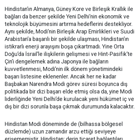
Hindistan’ın Almanya, Güney Kore ve Birleşik Krallık ile
bağları da benzer şekilde Yeni Delhi’nin ekonomik ve
teknolojik büyümesini artırma hedeflerini destekliyor.
Aynı şekilde, Modi’nin Birleşik Arap Emirlikleri ve Suudi
Arabistan’a başarılı bir şekilde ulaşması, Hindistan’ın
istikrarlı enerji arayışını boşa çıkartmadı. Yine Orta
Doğu’da İsrail’le ilişkilerin gelişmesi ve Hint-Pasifik’te
Çin’i dengelemek adına Japonya ile bağların
kuvvetlenmesi, Modi’nin ilk dönem yönetimindeki
başarı listesine eklenenler. Ancak her ne kadar
Başbakan Narendra Modi görev süresi boyunca dış
politikada bir dizi başarı elde etmiş olsa da, yine Modi
liderliğinde Yeni Delhi’de kurulacak yeni hükümet iç ve
dış bir dizi sorunla başa çıkmak durumunda kalacaktır.
Hindistan Modi döneminde de (bilhassa bölgesel
düzlemde) uzun zamandır arzu ettiği seviyeye
erişememiştir. Hindistan; derin ticaret bağlantıları,