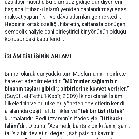
uzaklaşılmasıdır. Bu olumsuz gidişe dur diyenlerin
başında İttihad-ı İslâm’ı yeniden canlandırmayı esas
maksat yapan fikir ve dâvâ adamları gelmektedir.
Hepsinin ortak özelliği, hilâfetin, saltanata dönüşen
sembolik haliyle dahi birleştirici bir yönünün olduğu
konusundaki kabulleridir.
İSLÂM BİRLİĞİNİN ANLAMI
Birinci olarak dünyadaki tüm Müslümanların birlikte
hareket edebilmeleridir.
“Mü’minler sağlam bir
binanın taşları gibidir; birbirlerine kuvvet verirler.”
(Süyûti, el-Fethü’l-Kebîr, 2:309) İkinci olarak İslâm
ülkelerinin ve bu ülkeleri yöneten devletlerin kendi
aralarında çeşitli alt birlikler ve
“tek bir üst ittifak”
kurmalarıdır. Bediüzzaman’ın ifadesiyle;
“ittihad-ı
İslâm”
dır. O bunu; “Azametli, bahtsız bir kıt’anın; şanlı,
tali’siz bir devletin; değerli, sahipsiz bir kavmin