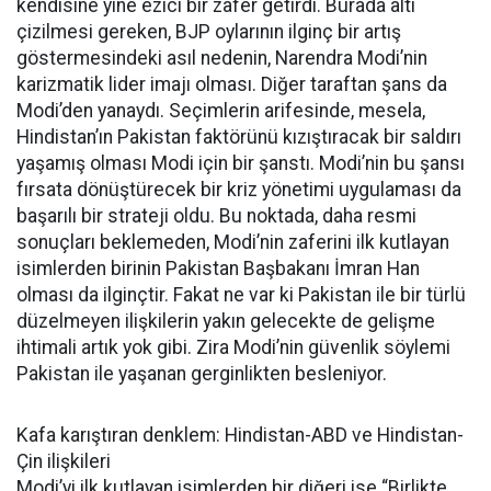
kendisine yine ezici bir zafer getirdi. Burada altı
çizilmesi gereken, BJP oylarının ilginç bir artış
göstermesindeki asıl nedenin, Narendra Modi’nin
karizmatik lider imajı olması. Diğer taraftan şans da
Modi’den yanaydı. Seçimlerin arifesinde, mesela,
Hindistan’ın Pakistan faktörünü kızıştıracak bir saldırı
yaşamış olması Modi için bir şanstı. Modi’nin bu şansı
fırsata dönüştürecek bir kriz yönetimi uygulaması da
başarılı bir strateji oldu. Bu noktada, daha resmi
sonuçları beklemeden, Modi’nin zaferini ilk kutlayan
isimlerden birinin Pakistan Başbakanı İmran Han
olması da ilginçtir. Fakat ne var ki Pakistan ile bir türlü
düzelmeyen ilişkilerin yakın gelecekte de gelişme
ihtimali artık yok gibi. Zira Modi’nin güvenlik söylemi
Pakistan ile yaşanan gerginlikten besleniyor.
Kafa karıştıran denklem: Hindistan-ABD ve Hindistan-
Çin ilişkileri
Modi’yi ilk kutlayan isimlerden bir diğeri ise “Birlikte