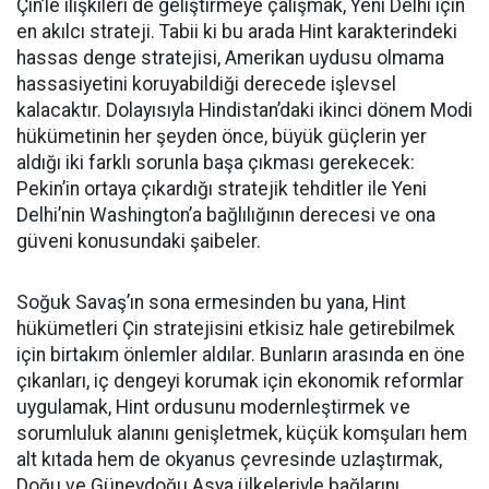
Çin’le ilişkileri de geliştirmeye çalışmak, Yeni Delhi için
en akılcı strateji. Tabii ki bu arada Hint karakterindeki
hassas denge stratejisi, Amerikan uydusu olmama
hassasiyetini koruyabildiği derecede işlevsel
kalacaktır. Dolayısıyla Hindistan’daki ikinci dönem Modi
hükümetinin her şeyden önce, büyük güçlerin yer
aldığı iki farklı sorunla başa çıkması gerekecek:
Pekin’in ortaya çıkardığı stratejik tehditler ile Yeni
Delhi’nin Washington’a bağlılığının derecesi ve ona
güveni konusundaki şaibeler.
Soğuk Savaş’ın sona ermesinden bu yana, Hint
hükümetleri Çin stratejisini etkisiz hale getirebilmek
için birtakım önlemler aldılar. Bunların arasında en öne
çıkanları, iç dengeyi korumak için ekonomik reformlar
uygulamak, Hint ordusunu modernleştirmek ve
sorumluluk alanını genişletmek, küçük komşuları hem
alt kıtada hem de okyanus çevresinde uzlaştırmak,
Doğu ve Güneydoğu Asya ülkeleriyle bağlarını