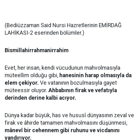
(Bediüzzaman Said Nursi Hazretlerinin EMİRDAĞ
LAHİKASI-2 eserinden bölümler.)
Bismillahirrahmanirrahim
Evet, her insan, kendi vücudunun mahvolmasıyla
müteellim olduğu gibi,
hanesinin harap olmasıyla da
elem çekiyor.
Ve vatanının bozulmasıyla gayet
müteessir oluyor.
Ahbabının firak ve vefatıyla
derinden derine kalbi acıyor.
Dünya kadar büyük, has ve hususî dünyasının zeval ve
firak ve âhirde tamamen mahvolmasını düşünmesi,
mânevî bir cehennem gibi ruhunu ve vicdanını
yandırıyor.