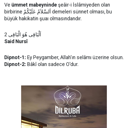
Ve
ümmet mabeyninde
şeâir-i İslâmiyeden olan
birbirine اَلسَّلاَمُ عَلَيْكُمْ demeleri sünnet olması, bu
büyük hakikatin şuaı olmasındandır.
اَلْبَاقِى هُوَ الْبَاقِى 2
Said Nursî
Dipnot-1:
Ey Peygamber, Allah'ın selâmı üzerine olsun.
Dipnot-2:
Bâkî olan sadece O'dur.