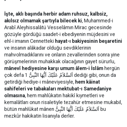
İşte, aklı başında herbir adam ruhsuz, kalbsiz,
akılsız olmamak şartıyla bilecek ki
, Muhammed-i
Arabî Aleyhissalâtü Vesselâmın Mirac gecesinde
gözüyle gördüğü saadet-i ebediyenin müjdesini ve
ehl-i imanın Cennetteki
hayat-ı bakiyesinin beşaretini
ve insanın alâkadar olduğu sevdiklerinin
mahvolmadıklarını ve onların zevallerinden sonra yine
görüşmelerinin muhakkak olacağının gayet sürurlu,
mânevî hediyesine karşı umum âlem-i İslâm
hergün
çok defa اَلسَّلاَمُ عَلَيْكَ اَيُّهَا النَّبِىُّ 1 dediği gibi, onun da
getirdiği hediye-i mâneviyesiyle,
hem kâinat
sahifeleri ve tabakaları mektubat-ı Samedaniye
olmasına
, hem mahlûkatın hakikî kıymetleri ve
kemalâtları onun risaletiyle tezahür etmesine mukabil,
bütün mahlûkat mânen اَلسَّلاَمُ عَلَيْكَ اَيُّهَا النَّبِىُّ bu
mezkûr hakikatin lisanıyla derler.