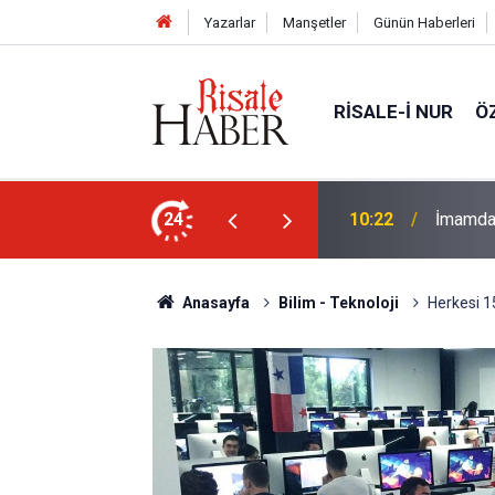
Yazarlar
Manşetler
Günün Haberleri
RISALE-I NUR
Ö
n Anlaşması ve Said Nursi'nin sevinci
24
10:22
İmamdan
Anasayfa
Bilim - Teknoloji
Herkesi 1