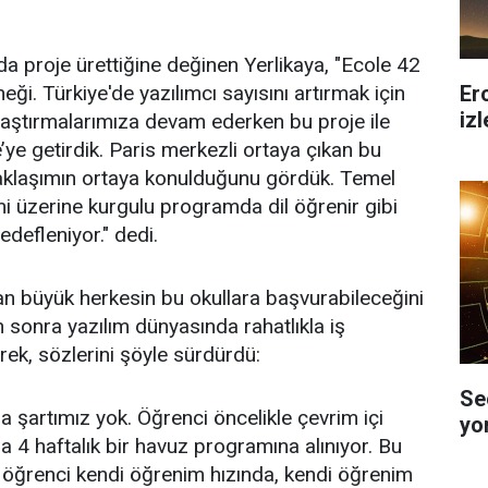
a proje ürettiğine değinen Yerlikaya, "Ecole 42
Er
neği. Türkiye'de yazılımcı sayısını artırmak için
iz
araştırmalarımıza devam ederken bu proje ile
e’ye getirdik. Paris merkezli ortaya çıkan bu
 yaklaşımın ortaya konulduğunu gördük. Temel
i üzerine kurgulu programda dil öğrenir gibi
edefleniyor." dedi.
an büyük herkesin bu okullara başvurabileceğini
n sonra yazılım dünyasında rahatlıkla iş
erek, sözlerini şöyle sürdürdü:
Se
a şartımız yok. Öğrenci öncelikle çevrim içi
yo
a 4 haftalık bir havuz programına alınıyor. Bu
öğrenci kendi öğrenim hızında, kendi öğrenim