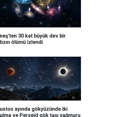
neş'ten 30 kat büyük dev bir
dızın ölümü izlendi
ustos ayında gökyüzünde iki
tulma ve Perseid gök taşı yağmuru