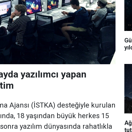
Gü
yıl
ayda yazılımcı yapan
itim
ma Ajansı (İSTKA) desteğiyle kurulan
rında, 18 yaşından büyük herkes 15
Ağ
 sonra yazılım dünyasında rahatlıkla
tu