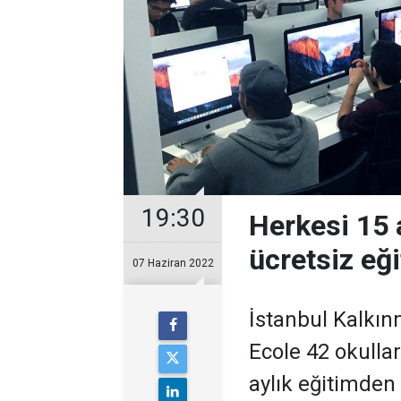
19:30
Herkesi 15 
ücretsiz eğ
07 Haziran 2022
İstanbul Kalkın
Ecole 42 okulla
aylık eğitimden