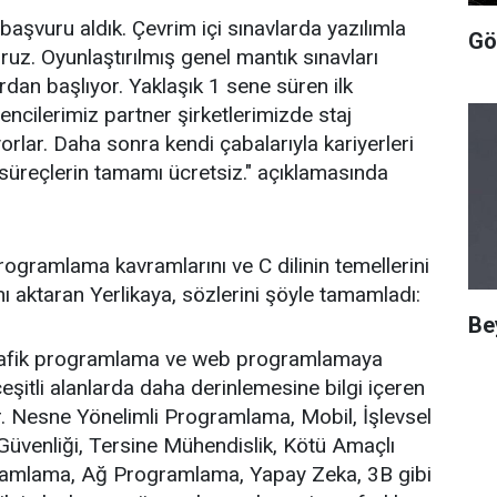
başvuru aldık. Çevrim içi sınavlarda yazılımla
Gö
oruz. Oyunlaştırılmış genel mantık sınavları
ırdan başlıyor. Yaklaşık 1 sene süren ilk
cilerimiz partner şirketlerimizde staj
orlar. Daha sonra kendi çabalarıyla kariyerleri
 süreçlerin tamamı ücretsiz." açıklamasında
rogramlama kavramlarını ve C dilinin temellerini
ı aktaran Yerlikaya, sözlerini şöyle tamamladı:
Bey
grafik programlama ve web programlamaya
eşitli alanlarda daha derinlemesine bilgi içeren
. Nesne Yönelimli Programlama, Mobil, İşlevsel
venliği, Tersine Mühendislik, Kötü Amaçlı
ramlama, Ağ Programlama, Yapay Zeka, 3B gibi