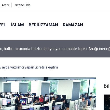
Arşiv
Sitene Ekle
ZEL
İSLAM
BEDIÜZZAMAN
RAMAZAN
, hutbe sırasında telefonla oynayan cemaate tepki: Aşağı inece
5 ayda yazılımcı yapan ücretsiz eğitim
Bil