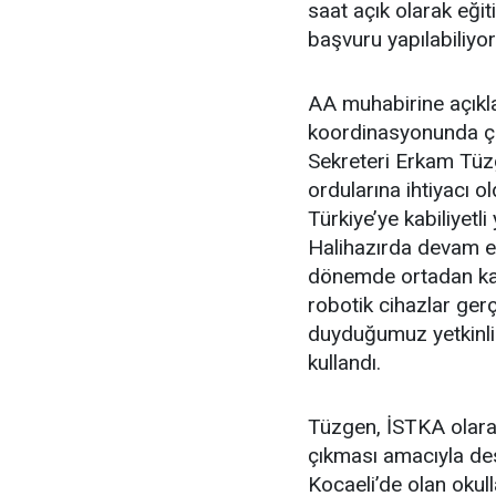
saat açık olarak eği
başvuru yapılabiliyor
AA muhabirine açıkl
koordinasyonunda ça
Sekreteri Erkam Tüzge
ordularına ihtiyacı 
Türkiye’ye kabiliyetl
Halihazırda devam e
dönemde ortadan kalk
robotik cihazlar gerç
duyduğumuz yetkinlik
kullandı.
Tüzgen, İSTKA olarak
çıkması amacıyla deste
Kocaeli’de olan okul