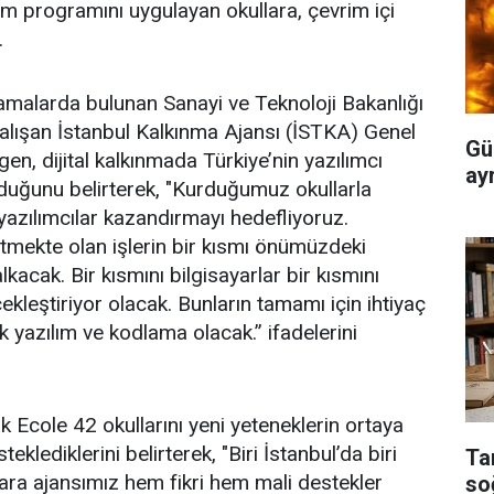
tim programını uygulayan okullara, çevrim içi
.
amalarda bulunan Sanayi ve Teknoloji Bakanlığı
lışan İstanbul Kalkınma Ajansı (İSTKA) Genel
Gü
n, dijital kalkınmada Türkiye’nin yazılımcı
ayr
olduğunu belirterek, "Kurduğumuz okullarla
i yazılımcılar kazandırmayı hedefliyoruz.
tmekte olan işlerin bir kısmı önümüzdeki
acak. Bir kısmını bilgisayarlar bir kısmını
ekleştiriyor olacak. Bunların tamamı için ihtiyaç
 yazılım ve kodlama olacak.” ifadelerini
 Ecole 42 okullarını yeni yeteneklerin ortaya
klediklerini belirterek, "Biri İstanbul’da biri
Ta
lara ajansımız hem fikri hem mali destekler
so