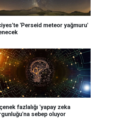
ciyes'te 'Perseid meteor yağmuru'
lenecek
çenek fazlalığı 'yapay zeka
rgunluğu'na sebep oluyor