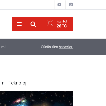
İstanbul
28 °C
ğim!
09:58
Güneş'ten 30 kat büyük dev bir yıldızın ölümü iz
Günün tüm
haberleri
im - Teknoloji