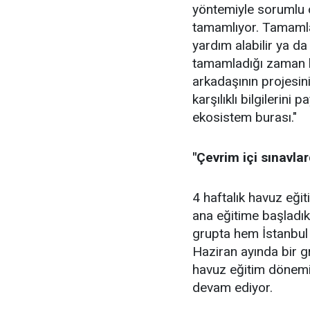
yöntemiyle sorumlu o
tamamlıyor. Tamamla
yardım alabilir ya da
tamamladığı zaman b
arkadaşının projesin
karşılıklı bilgilerini 
ekosistem burası."
"Çevrim içi sınavlar
4 haftalık havuz eği
ana eğitime başladıkl
grupta hem İstanbul
Haziran ayında bir g
havuz eğitim dönemim
devam ediyor.