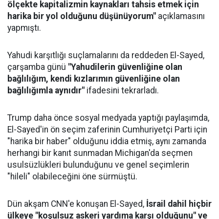
ölçekte kapitalizmin kaynakları tahsis etmek için
harika bir yol olduğunu düşünüyorum"
açıklamasını
yapmıştı.
Yahudi karşıtlığı suçlamalarını da reddeden El-Sayed,
çarşamba günü
"Yahudilerin güvenliğine olan
bağlılığım, kendi kızlarımın güvenliğine olan
bağlılığımla aynıdır"
ifadesini tekrarladı.
Trump daha önce sosyal medyada yaptığı paylaşımda,
El-Sayed'in ön seçim zaferinin Cumhuriyetçi Parti için
"harika bir haber" olduğunu iddia etmiş, aynı zamanda
herhangi bir kanıt sunmadan Michigan'da seçmen
usulsüzlükleri bulunduğunu ve genel seçimlerin
"hileli" olabileceğini öne sürmüştü.
Dün akşam CNN'e konuşan El-Sayed,
İsrail dahil hiçbir
ülkeye "koşulsuz askeri yardıma karşı olduğunu" ve