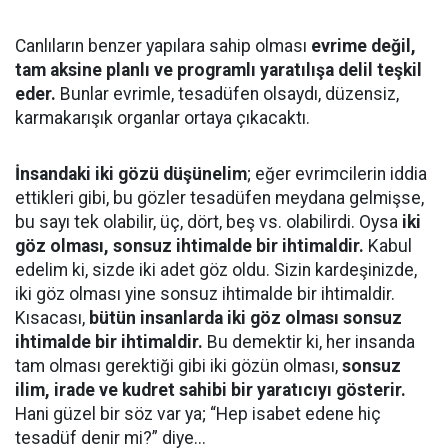
Canlıların benzer yapılara sahip olması
evrime değil,
tam aksine planlı ve programlı yaratılışa delil teşkil
eder.
Bunlar evrimle, tesadüfen olsaydı, düzensiz,
karmakarışık organlar ortaya çıkacaktı.
İnsandaki iki gözü düşünelim
; eğer evrimcilerin iddia
ettikleri gibi, bu gözler tesadüfen meydana gelmişse,
bu sayı tek olabilir, üç, dört, beş vs. olabilirdi. Oysa
iki
göz olması, sonsuz ihtimalde bir ihtimaldir.
Kabul
edelim ki, sizde iki adet göz oldu. Sizin kardeşinizde,
iki göz olması yine sonsuz ihtimalde bir ihtimaldir.
Kısacası,
bütün insanlarda iki göz olması sonsuz
ihtimalde bir ihtimaldir.
Bu demektir ki, her insanda
tam olması gerektiği gibi iki gözün olması,
sonsuz
ilim, irade ve kudret sahibi bir yaratıcıyı gösterir.
Hani güzel bir söz var ya; “Hep isabet edene hiç
tesadüf denir mi?” diye...