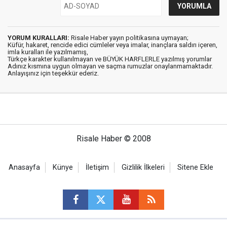
YORUM KURALLARI:
Risale Haber yayın politikasına uymayan;
Küfür, hakaret, rencide edici cümleler veya imalar, inançlara saldırı içeren,
imla kuralları ile yazılmamış,
Türkçe karakter kullanılmayan ve BÜYÜK HARFLERLE yazılmış yorumlar
Adınız kısmına uygun olmayan ve saçma rumuzlar onaylanmamaktadır.
Anlayışınız için teşekkür ederiz.
Risale Haber © 2008
Anasayfa
Künye
İletişim
Gizlilik İlkeleri
Sitene Ekle