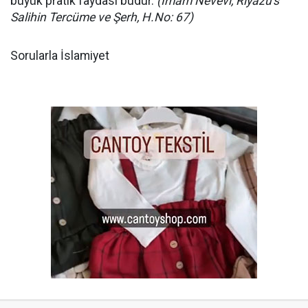
büyük pratik faydası budur.
(İmam Nevevi, Riyazü's
Salihin Tercüme ve Şerh, H.No: 67)
Sorularla İslamiyet