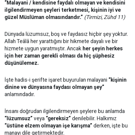
“Malayani / kendisine faydalı olmayan ve kendisini
ilgilendirmeyen şeyleri terketmesi, kişinin iyi ve
güzel Müslüman olmasındandır.”
(Tirmizi, Zühd 11)
Dünyada lüzumsuz, boş ve faydasız hiçbir şey yoktur.
Allah Teâlâ her yarattığını bir hikmete dayalı ve bir
hizmete uygun yaratmıştır. Ancak
her şeyin herkes
için her zaman gerekli olması da hiç şüphesiz
düşünülemez.
İşte hadis-i şerifte işaret buyurulan malayani
“kişinin
dinine ve dünyasına faydası olmayan şey”
anlamındadır.
İnsanı doğrudan ilgilendirmeyen şeylere bu anlamda
“lüzumsuz”
veya
“gereksiz”
denilebilir. Halkımız
“üstüne elzem olmayan işe karışma”
derken, işte bu
manayı dile getirmektedir.