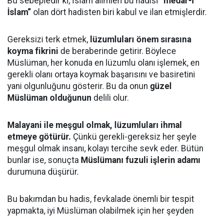
Bu sebepledir ki, İslam âlimleri bu hadisi
“medar-ı
İslam”
olan dört hadisten biri kabul ve ilan etmişlerdir.
Gereksizi terk etmek,
lüzumluları önem sırasına
koyma fikrini
de beraberinde getirir. Böylece
Müslüman, her konuda en lüzumlu olanı işlemek, en
gerekli olanı ortaya koymak başarısını ve basiretini
yani olgunluğunu gösterir. Bu da onun
güzel
Müslüman olduğunun
delili olur.
Malayani ile meşgul olmak, lüzumluları ihmal
etmeye götürür.
Çünkü gerekli-gereksiz her şeyle
meşgul olmak insanı, kolayı tercihe sevk eder. Bütün
bunlar ise, sonuçta
Müslümanı fuzuli işlerin adamı
durumuna düşürür.
Bu bakımdan bu hadis, fevkalade önemli bir tespit
yapmakta, iyi Müslüman olabilmek için her şeyden