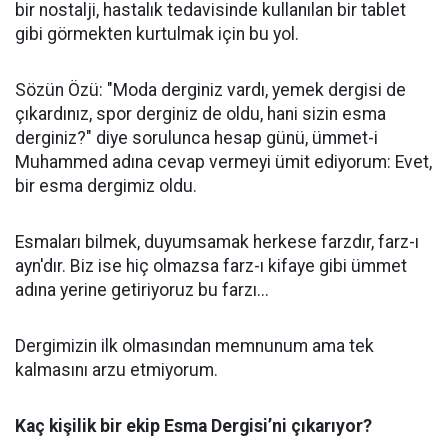
bir nostalji, hastalık tedavisinde kullanılan bir tablet
gibi görmekten kurtulmak için bu yol.
Sözün Özü: "Moda derginiz vardı, yemek dergisi de
çıkardınız, spor derginiz de oldu, hani sizin esma
derginiz?" diye sorulunca hesap günü, ümmet-i
Muhammed adına cevap vermeyi ümit ediyorum: Evet,
bir esma dergimiz oldu.
Esmaları bilmek, duyumsamak herkese farzdır, farz-ı
ayn'dır. Biz ise hiç olmazsa farz-ı kifaye gibi ümmet
adına yerine getiriyoruz bu farzı...
Dergimizin ilk olmasından memnunum ama tek
kalmasını arzu etmiyorum.
Kaç kişilik bir ekip Esma Dergisi’ni çıkarıyor?