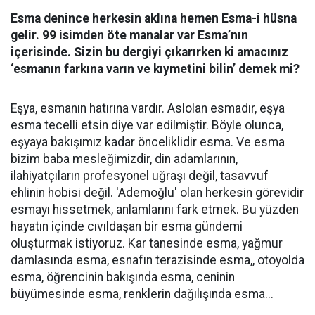
Esma denince herkesin aklına hemen Esma-i hüsna
gelir. 99 isimden öte manalar var Esma’nın
içerisinde. Sizin bu dergiyi çıkarırken ki amacınız
‘esmanın farkına varın ve kıymetini bilin’ demek mi?
Eşya, esmanın hatırına vardır. Aslolan esmadır, eşya
esma tecelli etsin diye var edilmiştir. Böyle olunca,
eşyaya bakışımız kadar önceliklidir esma. Ve esma
bizim baba mesleğimizdir, din adamlarının,
ilahiyatçıların profesyonel uğraşı değil, tasavvuf
ehlinin hobisi değil. 'Ademoğlu' olan herkesin görevidir
esmayı hissetmek, anlamlarını fark etmek. Bu yüzden
hayatın içinde cıvıldaşan bir esma gündemi
oluşturmak istiyoruz. Kar tanesinde esma, yağmur
damlasında esma, esnafın terazisinde esma,, otoyolda
esma, öğrencinin bakışında esma, ceninin
büyümesinde esma, renklerin dağılışında esma...