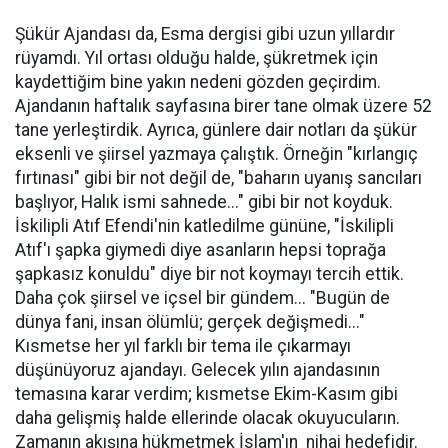
Şükür Ajandası da, Esma dergisi gibi uzun yıllardır
rüyamdı. Yıl ortası olduğu halde, şükretmek için
kaydettiğim bine yakın nedeni gözden geçirdim.
Ajandanın haftalık sayfasına birer tane olmak üzere 52
tane yerleştirdik. Ayrıca, günlere dair notları da şükür
eksenli ve şiirsel yazmaya çalıştık. Örneğin "kırlangıç
fırtınası" gibi bir not değil de, "baharın uyanış sancıları
başlıyor, Halık ismi sahnede..." gibi bir not koyduk.
İskilipli Atıf Efendi'nin katledilme gününe, "İskilipli
Atıf'ı şapka giymedi diye asanların hepsi toprağa
şapkasız konuldu" diye bir not koymayı tercih ettik.
Daha çok şiirsel ve içsel bir gündem... "Bugün de
dünya fani, insan ölümlü; gerçek değişmedi..."
Kısmetse her yıl farklı bir tema ile çıkarmayı
düşünüyoruz ajandayı. Gelecek yılın ajandasının
temasına karar verdim; kısmetse Ekim-Kasım gibi
daha gelişmiş halde ellerinde olacak okuyucuların.
Zamanın akışına hükmetmek İslam'ın nihai hedefidir.