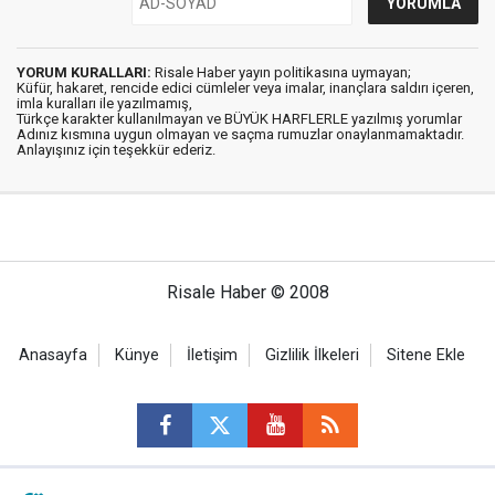
YORUM KURALLARI:
Risale Haber yayın politikasına uymayan;
Küfür, hakaret, rencide edici cümleler veya imalar, inançlara saldırı içeren,
imla kuralları ile yazılmamış,
Türkçe karakter kullanılmayan ve BÜYÜK HARFLERLE yazılmış yorumlar
Adınız kısmına uygun olmayan ve saçma rumuzlar onaylanmamaktadır.
Anlayışınız için teşekkür ederiz.
Risale Haber © 2008
Anasayfa
Künye
İletişim
Gizlilik İlkeleri
Sitene Ekle