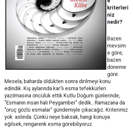
e
kriterleri
niz
nedir?
Bazen
mevsim
e göre,
bazen
döneme
göre.
Mesela, baharda öldükten sonra dirilmeyi konu
edindik. Kış aylarında kar'lı esma tefekkürleri
yazılmasına öncülük ettik Kutlu Doğum günlerinde,
"Esmanın insan hali Peygamber" dedik.. Ramazana da
"oruç gözlü esmalar" gündemiyle çıkacağız. Kriterimiz
yok aslında. Çünkü neye baksak, hangi konuya
eğilsek, rengarenk esma görebiliyoruz.