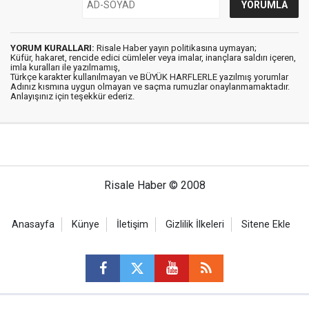
YORUM KURALLARI:
Risale Haber yayın politikasına uymayan;
Küfür, hakaret, rencide edici cümleler veya imalar, inançlara saldırı içeren,
imla kuralları ile yazılmamış,
Türkçe karakter kullanılmayan ve BÜYÜK HARFLERLE yazılmış yorumlar
Adınız kısmına uygun olmayan ve saçma rumuzlar onaylanmamaktadır.
Anlayışınız için teşekkür ederiz.
Risale Haber © 2008
Anasayfa
Künye
İletişim
Gizlilik İlkeleri
Sitene Ekle