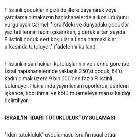
Filistinli çocukların gizli delillere dayanarak veya
yargılama olmaksızın hapishanelerde alıkonulduğunu
vurgulayan Carmel, "İsrail'deki ve dünyadaki çocuklar
yaz tatillerinin tadını çıkarırken, giderek artan sayıda
Filistinli çocuk sert koşullar altında parmaklıklar
arkasında tutuluyor." ifadelerini kullandı.
Filistinli insan hakları kuruluşlarının verilerine göre ise
İsrail hapishanelerinde yaklaşık 350'si çocuk, 84'ü
kadın olmak üzere 9 bin 600'den fazla Filistinli
bulunuyor. Haklarında yayımlanan raporlarda, esirlerin
işkence, tıbbi ihmal ve kötü muameleye maruz kaldığı
belirtiliyor.
İSRAİL'İN "İDARİ TUTUKLULUK" UYGULAMASI
"İdari tutukluluk" uygulaması, İsrail’in işgal ettiği