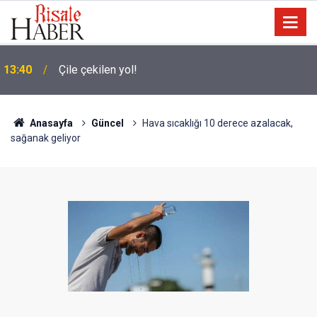
Terörist israilin hapishanelerinde alıkonan Filistinli
13:30
çocuk sayısı son bir yılda iki katına çıktı
Anasayfa
Güncel
Hava sıcaklığı 10 derece azalacak,
sağanak geliyor