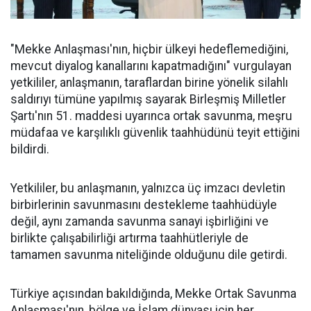
"Mekke Anlaşması'nın, hiçbir ülkeyi hedeflemediğini,
mevcut diyalog kanallarını kapatmadığını" vurgulayan
yetkililer, anlaşmanın, taraflardan birine yönelik silahlı
saldırıyı tümüne yapılmış sayarak Birleşmiş Milletler
Şartı'nın 51. maddesi uyarınca ortak savunma, meşru
müdafaa ve karşılıklı güvenlik taahhüdünü teyit ettiğini
bildirdi.
Yetkililer, bu anlaşmanın, yalnızca üç imzacı devletin
birbirlerinin savunmasını destekleme taahhüdüyle
değil, aynı zamanda savunma sanayi işbirliğini ve
birlikte çalışabilirliği artırma taahhütleriyle de
tamamen savunma niteliğinde olduğunu dile getirdi.
Türkiye açısından bakıldığında, Mekke Ortak Savunma
Anlaşması'nın, bölge ve İslam dünyası için her