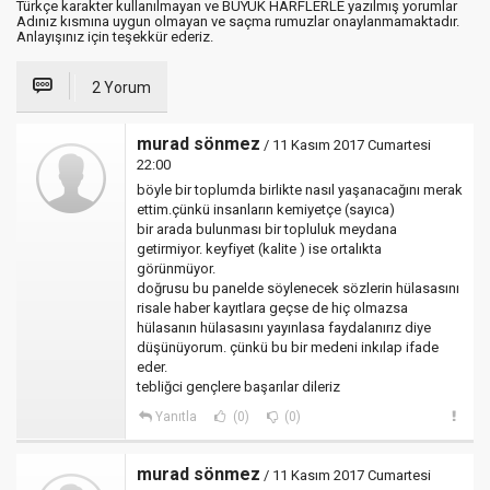
Türkçe karakter kullanılmayan ve BÜYÜK HARFLERLE yazılmış yorumlar
Adınız kısmına uygun olmayan ve saçma rumuzlar onaylanmamaktadır.
Anlayışınız için teşekkür ederiz.
2 Yorum
murad sönmez
/ 11 Kasım 2017 Cumartesi
22:00
böyle bir toplumda birlikte nasıl yaşanacağını merak
ettim.çünkü insanların kemiyetçe (sayıca)
bir arada bulunması bir topluluk meydana
getirmiyor. keyfiyet (kalite ) ise ortalıkta
görünmüyor.
doğrusu bu panelde söylenecek sözlerin hülasasını
risale haber kayıtlara geçse de hiç olmazsa
hülasanın hülasasını yayınlasa faydalanırız diye
düşünüyorum. çünkü bu bir medeni inkılap ifade
eder.
tebliğci gençlere başarılar dileriz
Yanıtla
(0)
(0)
murad sönmez
/ 11 Kasım 2017 Cumartesi