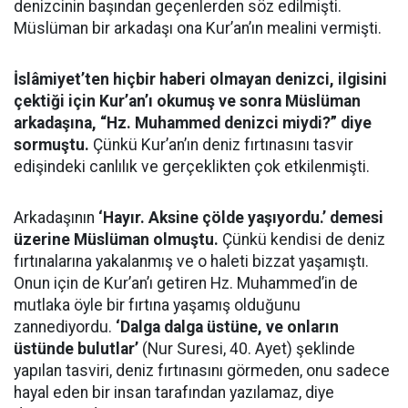
denizcinin başından geçenlerden söz edilmişti.
Müslüman bir arkadaşı ona Kur’an’ın mealini vermişti.
İslâmiyet’ten hiçbir haberi olmayan denizci, ilgisini
çektiği için Kur’an’ı okumuş ve sonra Müslüman
arkadaşına, “Hz. Muhammed denizci miydi?” diye
sormuştu.
Çünkü Kur’an’ın deniz fırtınasını tasvir
edişindeki canlılık ve gerçeklikten çok etkilenmişti.
Arkadaşının
‘Hayır. Aksine çölde yaşıyordu.’ demesi
üzerine Müslüman olmuştu.
Çünkü kendisi de deniz
fırtınalarına yakalanmış ve o haleti bizzat yaşamıştı.
Onun için de Kur’an’ı getiren Hz. Muhammed’in de
mutlaka öyle bir fırtına yaşamış olduğunu
zannediyordu.
‘Dalga dalga üstüne, ve onların
üstünde bulutlar’
(Nur Suresi, 40. Ayet) şeklinde
yapılan tasviri, deniz fırtınasını görmeden, onu sadece
hayal eden bir insan tarafından yazılamaz, diye