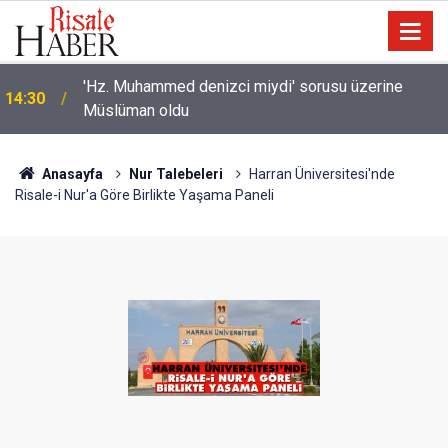
Bilim insanlarından hafıza keşfi: Unutulan anılar geri
13:40
getirilebilir mi?
Anasayfa
Nur Talebeleri
Harran Üniversitesi'nde
Risale-i Nur'a Göre Birlikte Yaşama Paneli