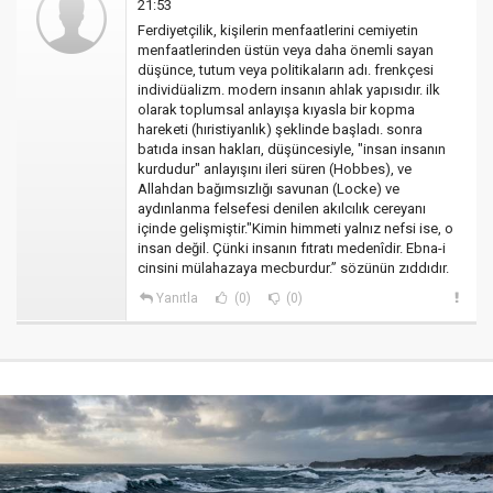
21:53
Ferdiyetçilik, kişilerin menfaatlerini cemiyetin
menfaatlerinden üstün veya daha önemli sayan
düşünce, tutum veya politikaların adı. frenkçesi
individüalizm. modern insanın ahlak yapısıdır. ilk
olarak toplumsal anlayışa kıyasla bir kopma
hareketi (hıristiyanlık) şeklinde başladı. sonra
batıda insan hakları, düşüncesiyle, "insan insanın
kurdudur" anlayışını ileri süren (Hobbes), ve
Allahdan bağımsızlığı savunan (Locke) ve
aydınlanma felsefesi denilen akılcılık cereyanı
içinde gelişmiştir."Kimin himmeti yalnız nefsi ise, o
insan değil. Çünki insanın fıtratı medenîdir. Ebna-i
cinsini mülahazaya mecburdur.” sözünün zıddıdır.
Yanıtla
(0)
(0)