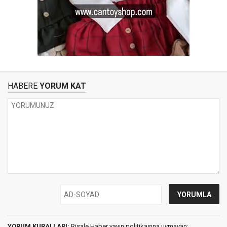
HABERE
YORUM KAT
YORUM KURALLARI:
Risale Haber yayın politikasına uymayan;