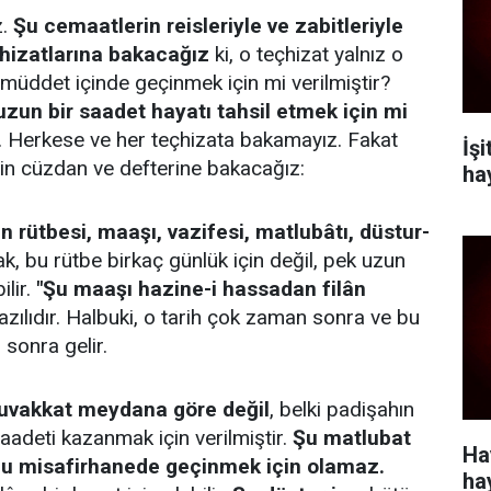
z.
Şu cemaatlerin reisleriyle ve zabitleriyle
hizatlarına bakacağız
ki, o teçhizat yalnız o
müddet içinde geçinmek için mi verilmiştir?
zun bir saadet hayatı tahsil etmek için mi
 Herkese ve her teçhizata bakamayız. Fakat
İş
in cüzdan ve defterine bakacağız:
ha
 rütbesi, maaşı, vazifesi, matlubâtı, düstur-
k, bu rütbe birkaç günlük için değil, pek uzun
ilir.
"Şu maaşı hazine-i hassadan filân
azılıdır. Halbuki, o tarih çok zaman sonra ve bu
sonra gelir.
muvakkat meydana göre değil
, belki padişahın
aadeti kazanmak için verilmiştir.
Şu matlubat
Ha
 bu misafirhanede geçinmek için olamaz.
ha