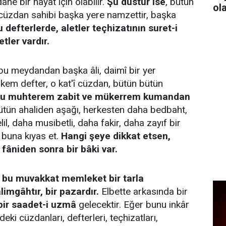
ne bir hayat için olabilir.
Şu düstur ise
, bütün
ol
, cüzdan sahibi başka yere namzettir, başka
u defterlerde, aletler teçhizatının suret-i
etler vardır.
 bu meydandan başka âli, daimî bir yer
em defter, o kat'î cüzdan, bütün bütün
şu muhterem zabit ve mükerrem kumandan
bütün ahaliden aşağı, herkesten daha bedbaht,
il, daha musibetli, daha fakir, daha zayıf bir
 buna kıyas et.
Hangi şeye dikkat etsen,
 fâniden sonra bir bâki var.
bu muvakkat memleket bir tarla
limgâhtır, bir pazardır.
Elbette arkasında bir
ir saadet-i uzmâ
gelecektir. Eğer bunu inkâr
eki cüzdanları, defterleri, teçhizatları,