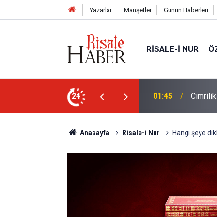
Yazarlar
Manşetler
Günün Haberleri
RISALE-I NUR
Ö
ün bu kelime ile saadet-i ebediye müjdesine
24
01:45
Cimrili
Anasayfa
Risale-i Nur
Hangi şeye dikk