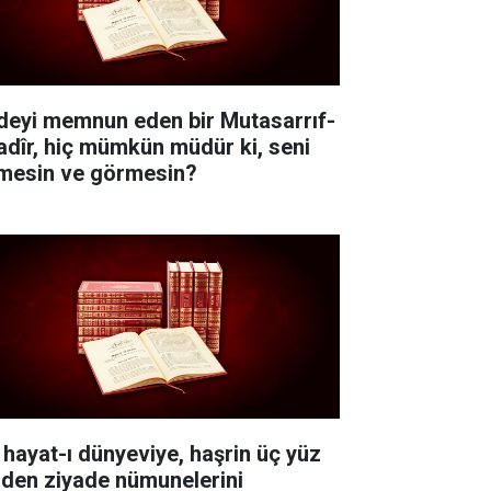
deyi memnun eden bir Mutasarrıf-
Kadîr, hiç mümkün müdür ki, seni
lmesin ve görmesin?
 hayat-ı dünyeviye, haşrin üç yüz
nden ziyade nümunelerini