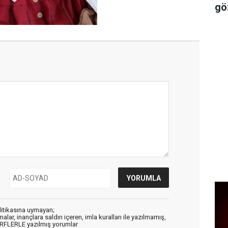
gö
litikasına uymayan;
alar, inançlara saldırı içeren, imla kuralları ile yazılmamış,
ARFLERLE yazılmış yorumlar