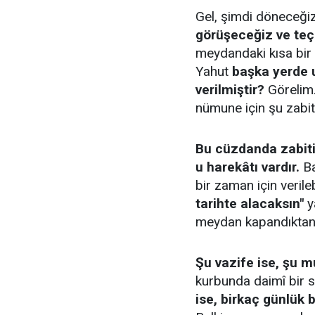
Gel, şimdi döneceği
görüşeceğiz ve teç
meydandaki kısa bir 
Yahut
başka yerde u
verilmiştir?
Görelim.
nümune için şu zabit
Bu cüzdanda zabitin
u harekâtı vardır.
Ba
bir zaman için verileb
tarihte alacaksın"
y
meydan kapandıktan 
Şu vazife ise, şu 
kurbunda daimî bir s
ise, birkaç günlük