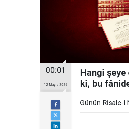
00:01
Hangi şeye 
ki, bu fânid
12 Mayıs 2026
Günün Risale-i 