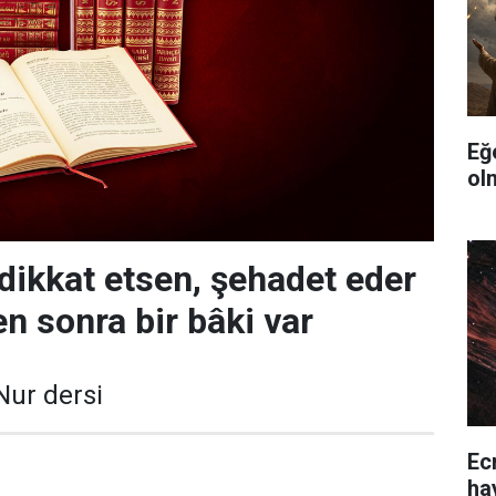
Eğ
ol
dikkat etsen, şehadet eder
en sonra bir bâki var
Nur dersi
Ec
ha