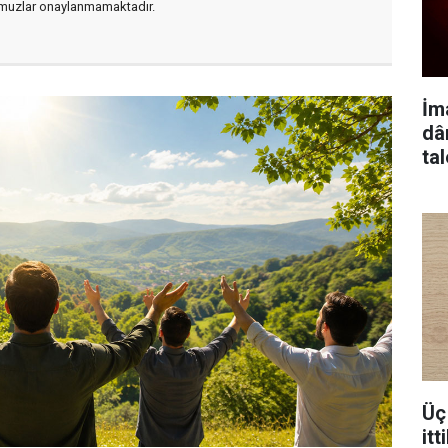
muzlar onaylanmamaktadır.
İm
dâ
ta
Üç 
itt