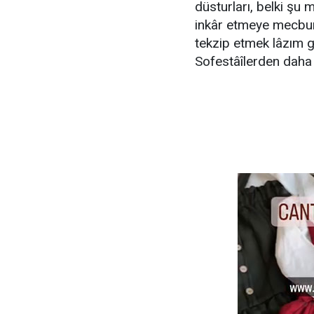
düsturları, belki şu 
inkâr etmeye mecbur
tekzip etmek lâzım g
Sofestâîlerden daha 