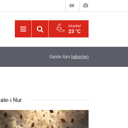
İstanbul
23 °C
01:15
Bildirilmedi mi ki insan için, kendi çalıştığından
Günün tüm
haberleri
ale-i Nur