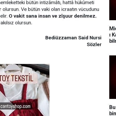
memleketteki bütün intizâmâtı, hattâ hükûmeti
 olursun. Ve bütün vaki olan icraatın vücudunu
elir.
O vakit sana insan ve zîşuur denilmez.
akılsız olursun.
Mi
ı 
Bediüzzaman Said Nursi
bi
Sözler
Bu
bi