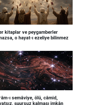
er kitaplar ve peygamberler
mazsa, o hayat-ı ezeliye bilinmez
râm-ı semâviye, ölü, câmid,
yatsız, şuursuz kalması imkân