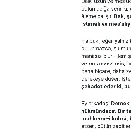
Belki uzun ve mes'udâ
bütün açığa verir ki
âleme çalışır.
Bak, ş
istimali ve mes'uliy
Halbuki, eğer yalnız
bulunmazsa, şu muhk
mânâsız olur. Hem
ve muazzez reis
, 
daha biçare, daha zel
derekeye düşer. İşte
şehadet eder ki, bu
Ey arkadaş!
Demek, 
hükmündedir. Bir ta
mahkeme-i kübrâ, b
etsen, bütün zabitlerd