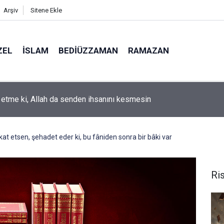
Arşiv
Sitene Ekle
ZEL
İSLAM
BEDIÜZZAMAN
RAMAZAN
k etme ki, Allah da senden ihsanını kesmesin
at etsen, şehadet eder ki, bu fâniden sonra bir bâki var
Ris