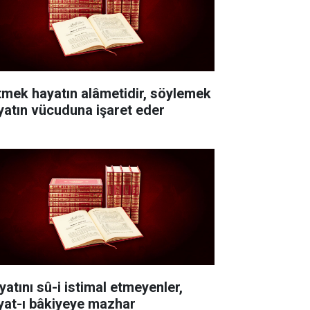
itmek hayatın alâmetidir, söylemek
yatın vücuduna işaret eder
yatını sû-i istimal etmeyenler,
yat-ı bâkiyeye mazhar