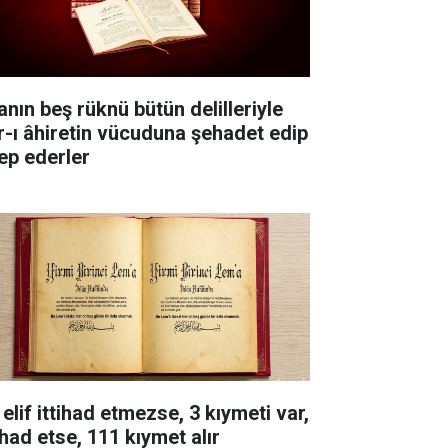
anın beş rüknü bütün delilleriyle
r-ı âhiretin vücuduna şehadet edip
lep ederler
elif ittihad etmezse, 3 kıymeti var,
ihad etse, 111 kıymet alır