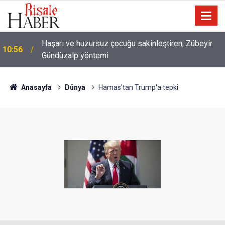
10:00
Niye 'dilimin ucunda' demek zorunda kalıyoruz?
Anasayfa
Dünya
Hamas'tan Trump'a tepki