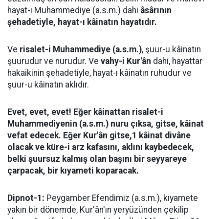
hayat-ı Muhammediye (a.s.m.) dahi
âsârının
şehadetiyle, hayat-ı kâinatın hayatıdır.
Ve
risalet-i Muhammediye (a.s.m.)
, şuur-u kâinatın
şuurudur ve nurudur. Ve
vahy-i Kur'ân
dahi, hayattar
hakaikinin şehadetiyle, hayat-ı kâinatın ruhudur ve
şuur-u kâinatın aklıdır.
Evet, evet, evet! Eğer kâinattan risalet-i
Muhammediyenin (a.s.m.) nuru çıksa, gitse, kâinat
vefat edecek. Eğer Kur'ân gitse,1 kâinat divâne
olacak ve küre-i arz kafasını, aklını kaybedecek,
belki şuursuz kalmış olan başını bir seyyareye
çarpacak, bir kıyameti koparacak.
Dipnot-1:
Peygamber Efendimiz (a.s.m.), kıyamete
yakın bir dönemde, Kur'ân'ın yeryüzünden çekilip