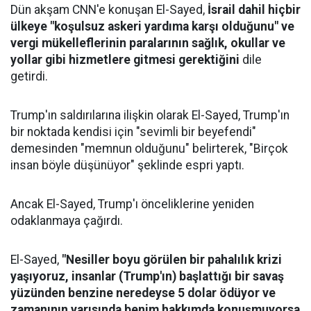
Dün akşam CNN'e konuşan El-Sayed,
İsrail dahil hiçbir
ülkeye "koşulsuz askeri yardıma karşı olduğunu" ve
vergi mükelleflerinin paralarının sağlık, okullar ve
yollar gibi hizmetlere gitmesi gerektiğini
dile
getirdi.
Trump'ın saldırılarına ilişkin olarak El-Sayed, Trump'ın
bir noktada kendisi için "sevimli bir beyefendi"
demesinden "memnun olduğunu" belirterek, "Birçok
insan böyle düşünüyor" şeklinde espri yaptı.
Ancak El-Sayed, Trump'ı önceliklerine yeniden
odaklanmaya çağırdı.
El-Sayed,
"Nesiller boyu görülen bir pahalılık krizi
yaşıyoruz, insanlar (Trump'ın) başlattığı bir savaş
yüzünden benzine neredeyse 5 dolar ödüyor ve
zamanının yarısında benim hakkımda konuşmuyorsa