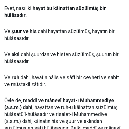
Evet, nasıl ki
hayat bu kâinattan süzülmüş bir
hülâsadır.
Ve
şuur ve his
dahi hayattan süzülmüş, hayatın bir
hülâsasıdır.
Ve
akıl
dahi şuurdan ve histen süzülmüş, şuurun bir
hülâsasıdır.
Ve
ruh
dahi, hayatın hâlis ve sâfi bir cevheri ve sabit
ve müstakil zâtıdır.
Öyle de,
maddî ve mânevî hayat-ı Muhammediye
(a.s.m.) dahi
, hayattan ve ruh-u kâinattan süzülmüş
hülâsatü'l-hülâsadır ve risalet-i Muhammediye
(a.s.m.) dahi, kâinatın his ve şuur ve aklından
süzülmüş en sâfi hülâsasıdır. Belki maddî ve mânevî