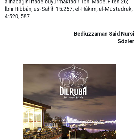
alınacağını ifade buyurmaktadır: İbni Mâce, Fiten 26;
İbni Hibbân, es-Sahîh 15:267; el-Hâkim, el-Müstedrek,
4:520, 587.
Bediüzzaman Said Nursi
Sözler