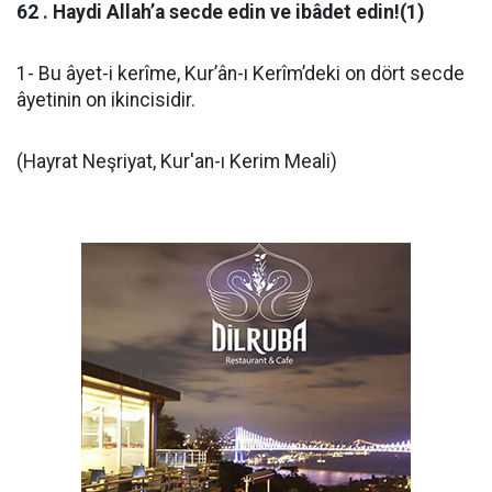
62 . Haydi Allah’a secde edin ve ibâdet edin!(1)
1- Bu âyet-i kerîme, Kur’ân-ı Kerîm’deki on dört secde
âyetinin on ikincisidir.
(Hayrat Neşriyat, Kur'an-ı Kerim Meali)