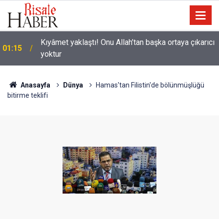
Kıyâmet yaklaştı! Onu Allah’tan başka ortaya çıkarıcı
01:15
yoktur
00:01
Haşirde ruhların cesetlerine gelmesine misâl
Anasayfa
Dünya
Hamas'tan Filistin'de bölünmüşlüğü
bitirme teklifi