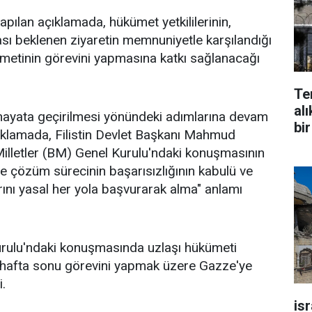
apılan açıklamada, hükümet yetkililerinin,
ı beklenen ziyaretin memnuniyetle karşılandığı
ümetinin görevini yapmasına katkı sağlanacağı
Te
alı
 hayata geçirilmesi yönündeki adımlarına devam
bir
çıklamada, Filistin Devlet Başkanı Mahmud
illetler (BM) Genel Kurulu'ndaki konuşmasının
ve çözüm sürecinin başarısızlığının kabulü ve
larını yasal her yola başvurarak alma" anlamı
ulu'ndaki konuşmasında uzlaşı hükümeti
ek hafta sonu görevini yapmak üzere Gazze'ye
.
is