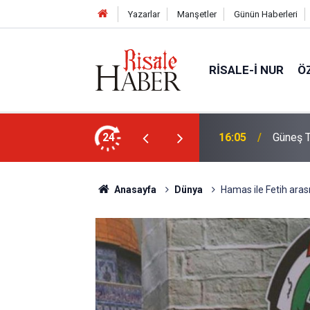
Yazarlar
Manşetler
Günün Haberleri
RISALE-I NUR
Ö
rim geçirdiğini söyleyebilir miydik?
24
16:05
Güneş T
Anasayfa
Dünya
Hamas ile Fetih arası