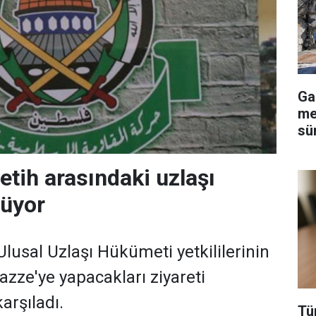
Ga
me
sü
etih arasındaki uzlaşı
rüyor
Ulusal Uzlaşı Hükümeti yetkililerinin
azze'ye yapacakları ziyareti
rşıladı.
Tü