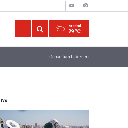
İstanbul
29 °C
14:30
Risale-i Nur'u kendine oku kendine, başkasına d
Günün tüm
haberleri
nya