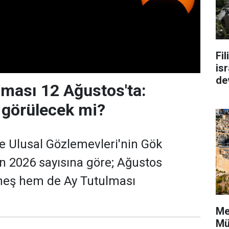
Fi
isr
de
ması 12 Ağustos'ta:
 görülecek mi?
e Ulusal Gözlemevleri'nin Gök
'nın 2026 sayısına göre; Ağustos
eş hem de Ay Tutulması
Me
Mü