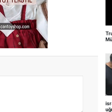
Tr
Mü
isr
uğ