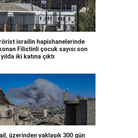
rörist israilin hapishanelerinde
konan Filistinli çocuk sayısı son
 yılda iki katına çıktı
rail, üzerinden yaklaşık 300 gün