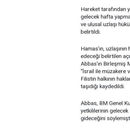
Hareket tarafından y
gelecek hafta yapmas
ve ulusal uzlaşı hük
belirtildi.
Hamas'ın, uzlaşının
edeceği belirtilen a
Abbas'ın Birleşmiş M
"İsrail ile müzakere 
Filistin halkının hak
taşıdığı kaydedildi.
Abbas, BM Genel Kur
yetkililerinin gelec
gideceğini söylemişti