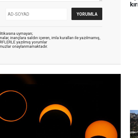
kır
litikasına uymayan;
alar, inançlara saldırı içeren, imla kuralları ile yazılmamış,
ARFLERLE yazılmış yorumlar
muzlar onaylanmamaktadır.