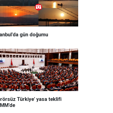
tanbul'da gün doğumu
erörsüz Türkiye' yasa teklifi
MM'de