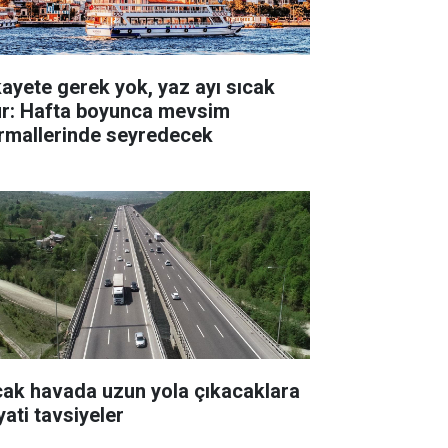
kayete gerek yok, yaz ayı sıcak
ur: Hafta boyunca mevsim
rmallerinde seyredecek
cak havada uzun yola çıkacaklara
yati tavsiyeler