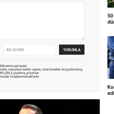
50
dü
litikasına uymayan;
alar, inançlara saldırı içeren, imla kuralları ile yazılmamış,
ARFLERLE yazılmış yorumlar
muzlar onaylanmamaktadır.
Ko
ed