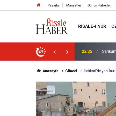
Yazarlar
Manşetler
Günün Haberleri
RISALE-I NUR
Ö
elebeklere ev sahipliği yapıyor
24
21:05
Kur’an'd
Anasayfa
Güncel
Hakkari'de yeni kuru