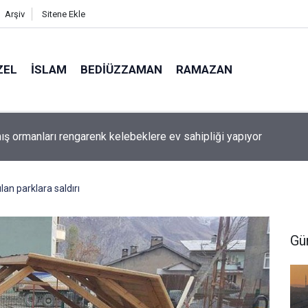
Arşiv
Sitene Ekle
ZEL
İSLAM
BEDIÜZZAMAN
RAMAZAN
aki bazı şahıs isimlerinin mucizevi yönleri
lan parklara saldırı
Gü