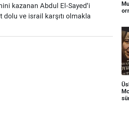
Mu
ini kazanan Abdul El-Sayed'i
or
 dolu ve israil karşıtı olmakla
Üs
Mc
sü