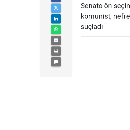
Senato ön seçim
komünist, nefret
suçladı