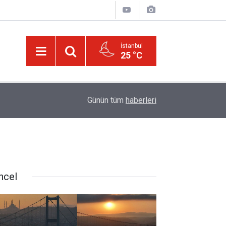
İstanbul
25 °C
20:02
Trump, Amerika'da seçim kazanan Müslüman ada
Günün tüm
haberleri
ncel