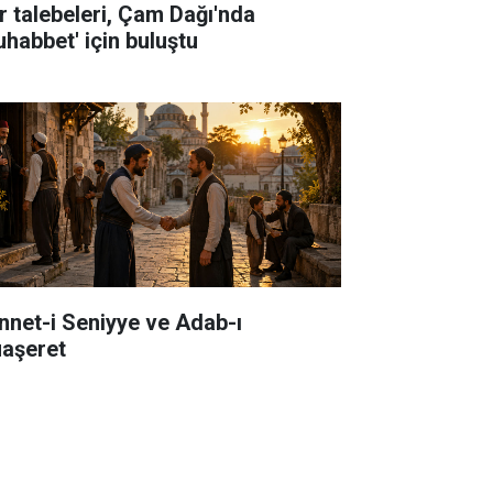
r talebeleri, Çam Dağı'nda
uhabbet' için buluştu
nnet-i Seniyye ve Adab-ı
aşeret