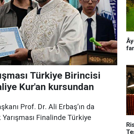
Ây
far
ışması Türkiye Birincisi
aliye Kur'an kursundan
aşkanı Prof. Dr. Ali Erbaş’ın da
ık Yarışması Finalinde Türkiye
Ri
Te