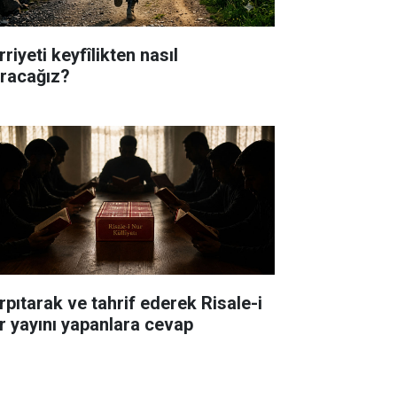
riyeti keyfîlikten nasıl
ıracağız?
rpıtarak ve tahrif ederek Risale-i
r yayını yapanlara cevap