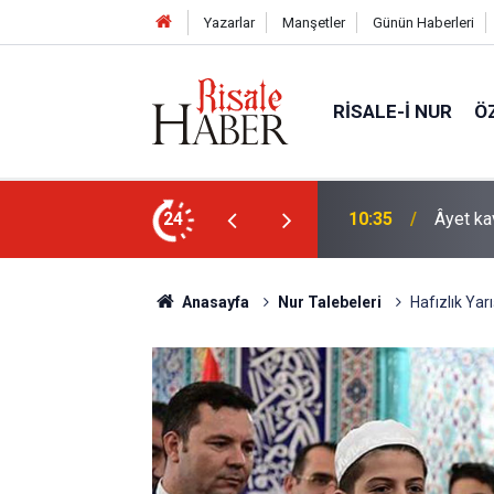
Yazarlar
Manşetler
Günün Haberleri
RISALE-I NUR
Ö
arklı bir yönü
24
09:25
İyi Müs
Anasayfa
Nur Talebeleri
Hafızlık Yar