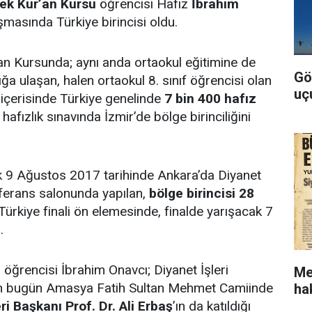
kek Kur’an Kursu
öğrencisi Hafız
İbrahim
şmasında Türkiye birincisi oldu.
’an Kursunda; aynı anda ortaokul eğitimine de
Gö
ğa ulaşan, halen ortaokul 8. sınıf öğrencisi olan
uç
içerisinde Türkiye genelinde
7 bin 400 hafız
hafızlık sınavında İzmir’de bölge birinciliğini
ak 9 Ağustos 2017 tarihinde Ankara’da Diyanet
nferans salonunda yapılan,
bölge birincisi 28
 Türkiye finali ön elemesinde, finalde yarışacak 7
i.
 öğrencisi İbrahim Onavcı; Diyanet İşleri
Me
an bugün Amasya Fatih Sultan Mehmet Camiinde
ha
ri Başkanı Prof. Dr. Ali Erbaş
’ın da katıldığı