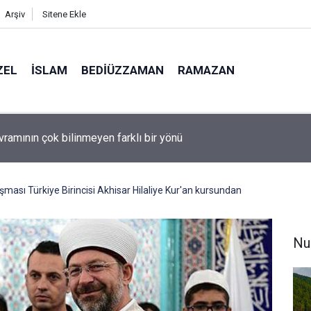
Arşiv
Sitene Ekle
ZEL
İSLAM
BEDIÜZZAMAN
RAMAZAN
lüman olmanın ölçüsü nedir?
ışması Türkiye Birincisi Akhisar Hilaliye Kur'an kursundan
Nu