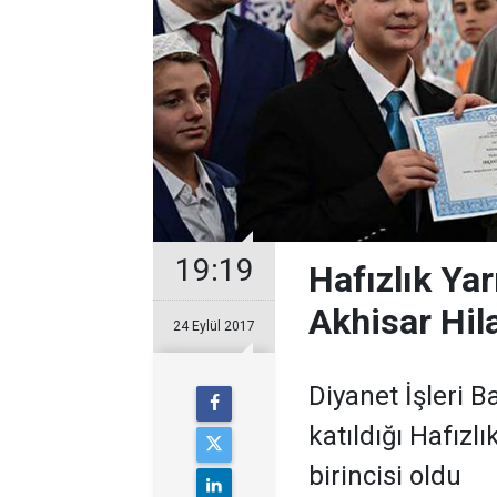
19:19
Hafızlık Yar
Akhisar Hil
24 Eylül 2017
Diyanet İşleri B
katıldığı Hafızl
birincisi oldu