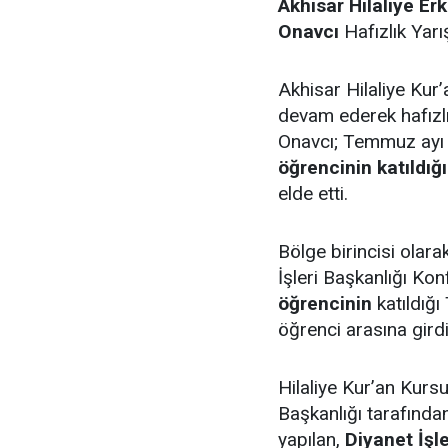
Akhisar Hilaliye Er
Onavcı
Hafızlık Yarı
Akhisar Hilaliye Kur
devam ederek hafızlı
Onavcı; Temmuz ayı 
öğrencinin katıldığı
elde etti.
Bölge birincisi olar
İşleri Başkanlığı Ko
öğrencinin
katıldığı
öğrenci arasına gird
Hilaliye Kur’an Kursu
Başkanlığı tarafınd
yapılan,
Diyanet İşle