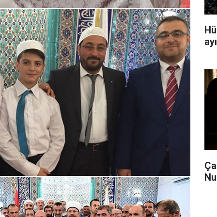
Hür
ay
Ça
Nu