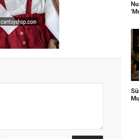
Nu
'M
Sü
Mu