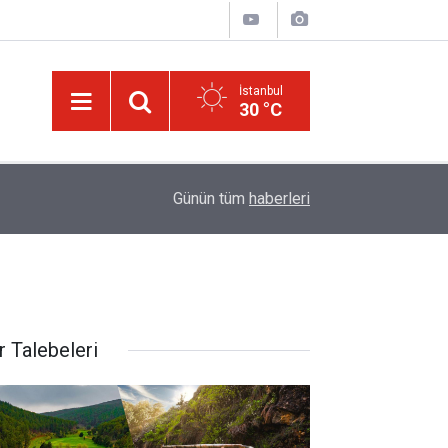
İstanbul
30 °C
08:47
LGS yerleştirme raporu açıklandı: Şampiyonların t
Günün tüm
haberleri
r Talebeleri