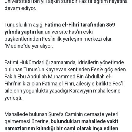
Üniversitesi bin yılı aşkın süredir Fas’ta eğitim hayatına
devam ediyor.
Tunuslu ilim aşığı F
atima el-Fihri tarafından 859
yılında yaptırılan
üniversite Fas’ın eski
başkentlerinden Fes’in ilk yerleşim merkezi olan
"Medine"de yer alıyor.
Fatimi Hükümdarlığı zamanında, İdrisilerin yönetimde
bulunan Tunus’un Kayrevan kentinden Fes’e göç eden
Fakih Ebu Abdullah Muhammed Bin Abdullah el-
Fihri'nin kızı olan Fatima el-Fihri, ailesiyle birlikte Fes'li
ailelerin yoğunlukta yaşadığı Karaviyyin mahallesine
yerleşti.
Mahallede bulunan Şurefa Caminin cemaate yeterli
gelmemesi üzerine,
bulundukları mahallede vakit
namazlarının kılındığı bir cami olarak inşa edilen