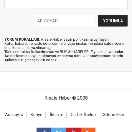
YORUM KURALLARI:
Risale Haber yayın politikasına uymayan;
Küfür, hakaret, rencide edici cümleler veya imalar, inançlara saldırı içeren,
imla kuralları ile yazılmamış,
Türkçe karakter kullanılmayan ve BÜYÜK HARFLERLE yazılmış yorumlar
Adınız kısmına uygun olmayan ve saçma rumuzlar onaylanmamaktadır.
Anlayışınız için teşekkür ederiz.
Risale Haber © 2008
Anasayfa
Künye
İletişim
Gizlilik İlkeleri
Sitene Ekle