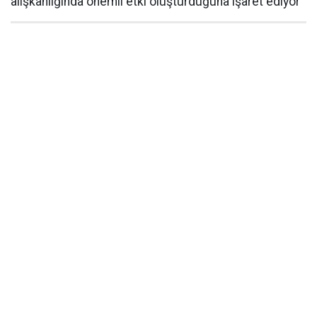
alışkanlığında önemli etki oluşturduğuna işaret ediyor