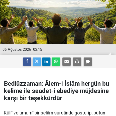
06 Ağustos 2026
02:15
Bediüzzaman: Âlem-i İslâm hergün bu
kelime ile saadet-i ebediye müjdesine
karşı bir teşekkürdür
Küllî ve umumî bir selâm suretinde gösterip, bütün