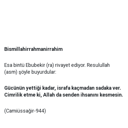
Bismillahirrahmanirrahim
Esa bintü Ebubekir (ra) rivayet ediyor. Resulullah
(asm) şöyle buyurdular:
Gücünün yettiği kadar, israfa kaçmadan sadaka ver.
Cimrilik etme ki, Allah da senden ihsanını kesmesin.
(Camiüssağir-944)