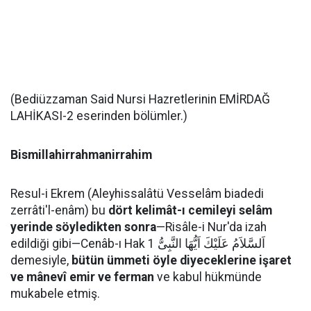
(Bediüzzaman Said Nursi Hazretlerinin EMİRDAĞ
LAHİKASI-2 eserinden bölümler.)
Bismillahirrahmanirrahim
Resul-i Ekrem (Aleyhissalâtü Vesselâm biadedi
zerrâti'l-enâm) bu
dört kelimât-ı cemileyi selâm
yerinde söyledikten sonra
—Risâle-i Nur'da izah
edildiği gibi—Cenâb-ı Hak اَلسَّلاَمُ عَلَيْكَ اَيُّهَا النَّبِىُّ 1
demesiyle,
bütün ümmeti öyle diyeceklerine işaret
ve mânevî emir ve ferman
ve kabul hükmünde
mukabele etmiş.