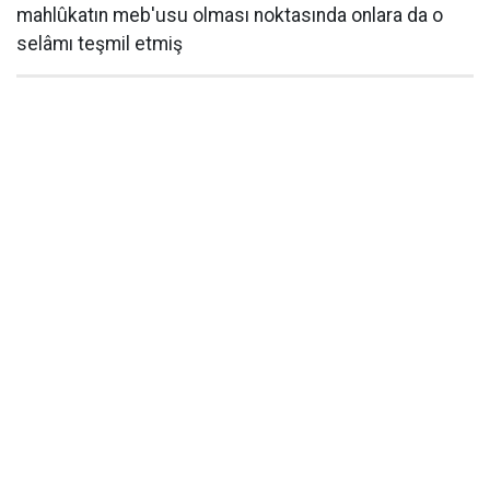
mahlûkatın meb'usu olması noktasında onlara da o
selâmı teşmil etmiş