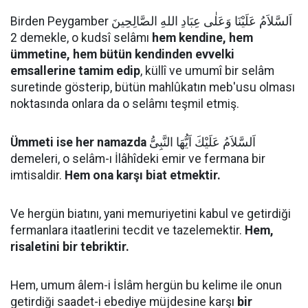
Birden Peygamber اَلسَّلاَمُ عَلَيْنَا وَعَلٰى عِبَادِ اللهِ الصَّالِحِينَ
2 demekle, o kudsî selâmı
hem kendine, hem
ümmetine, hem bütün kendinden evvelki
emsallerine tamim edip
, küllî ve umumî bir selâm
suretinde gösterip, bütün mahlûkatın meb'usu olması
noktasında onlara da o selâmı teşmil etmiş.
Ümmeti ise her namazda
اَلسَّلاَمُ عَلَيْكَ اَيُّهَا النَّبِىُّ
demeleri, o selâm-ı İlâhîdeki emir ve fermana bir
imtisaldir.
Hem ona karşı biat etmektir.
Ve hergün biatını, yani memuriyetini kabul ve getirdiği
fermanlara itaatlerini tecdit ve tazelemektir.
Hem,
risaletini bir tebriktir.
Hem, umum âlem-i İslâm hergün bu kelime ile onun
getirdiği saadet-i ebediye müjdesine karşı
bir