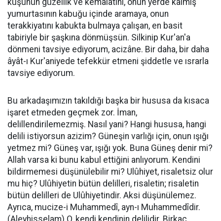
kuşunun güzellik ve kemalâtını, onun yerde kalmış
yumurtasının kabuğu içinde aramaya, onun
terakkiyatını kabukta bulmaya çalışan, en basit
tabiriyle bir şaşkına dönmüşsün. Silkinip Kur'an'a
dönmeni tavsiye ediyorum, acizâne. Bir daha, bir daha
âyât-ı Kur'aniyede tefekkür etmeni şiddetle ve ısrarla
tavsiye ediyorum.
Bu arkadaşımızın takıldığı başka bir hususa da kısaca
işaret etmeden geçmek zor. İman,
delillendirilemezmiş. Nasıl yani? Hangi hususa, hangi
delili istiyorsun azizim? Güneşin varlığı için, onun ışığı
yetmez mi? Güneş var, ışığı yok. Buna Güneş denir mi?
Allah varsa ki bunu kabul ettiğini anlıyorum. Kendini
bildirmemesi düşünülebilir mi? Ulûhiyet, risaletsiz olur
mu hiç? Ulûhiyetin bütün delilleri, risaletin; risaletin
bütün delilleri de Ulûhiyetindir. Aksi düşünülemez.
Ayrıca, mucize-i Muhammedî, ayn-ı Muhammedîdir.
(Aleyhisselam) O, kendi kendinin delilidir. Birkaç