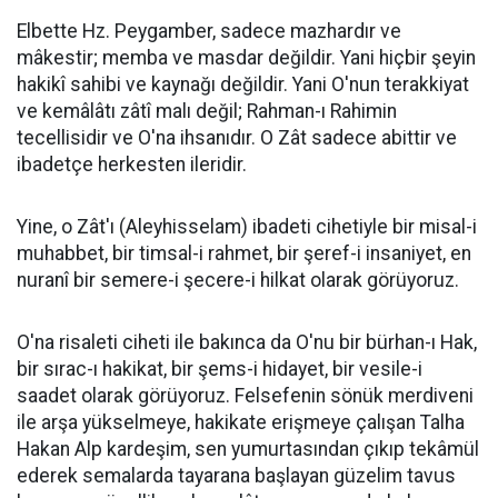
Elbette Hz. Peygamber, sadece mazhardır ve
mâkestir; memba ve masdar değildir. Yani hiçbir şeyin
hakikî sahibi ve kaynağı değildir. Yani O'nun terakkiyat
ve kemâlâtı zâtî malı değil; Rahman-ı Rahimin
tecellisidir ve O'na ihsanıdır. O Zât sadece abittir ve
ibadetçe herkesten ileridir.
Yine, o Zât'ı (Aleyhisselam) ibadeti cihetiyle bir misal-i
muhabbet, bir timsal-i rahmet, bir şeref-i insaniyet, en
nuranî bir semere-i şecere-i hilkat olarak görüyoruz.
O'na risaleti ciheti ile bakınca da O'nu bir bürhan-ı Hak,
bir sırac-ı hakikat, bir şems-i hidayet, bir vesile-i
saadet olarak görüyoruz. Felsefenin sönük merdiveni
ile arşa yükselmeye, hakikate erişmeye çalışan Talha
Hakan Alp kardeşim, sen yumurtasından çıkıp tekâmül
ederek semalarda tayarana başlayan güzelim tavus