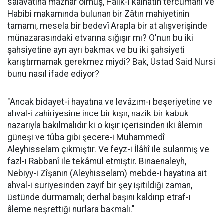
salavatına mazhar olmuş, Halık-ı kâinatın tercümanı ve
Habibi makamında bulunan bir Zâtın mahiyetinin
tamamı, mesela bir bedevî Arapla bir at alışverişinde
münazarasındaki etvarına sığışır mı? O'nun bu iki
şahsiyetine ayrı ayrı bakmak ve bu iki şahsiyeti
karıştırmamak gerekmez miydi? Bak, Üstad Said Nursi
bunu nasıl ifade ediyor?
"Ancak bidayet-i hayatına ve levâzım-ı beşeriyetine ve
ahval-i zahiriyesine ince bir kışır, nazik bir kabuk
nazarıyla bakılmalıdır ki o kışır içerisinden iki âlemin
güneşi ve tûba gibi şecere-i Muhammedî
Aleyhisselam çıkmıştır. Ve feyz-i İlâhî ile sulanmış ve
fazl-ı Rabbanî ile tekâmül etmiştir. Binaenaleyh,
Nebiyy-i Zîşanın (Aleyhisselam) mebde-i hayatına ait
ahval-i suriyesinden zayıf bir şey işitildiği zaman,
üstünde durmamalı; derhal başını kaldırıp etraf-ı
âleme neşrettiği nurlara bakmalı."