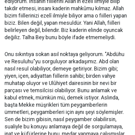
ediyorum. İnsanın fiillerini Allah'ın ezelî ilmiyle bilip
takdir etmesi, insanı kaderin mahkûmu kılmaz. Allah
bizim fiillerinizi ezelî ilmiyle biliyor ama o fiilleri yapan
biziz. Bilen değil, yapan mesuldür. Yani Allah, fiilleri
belirleyen değil, bilendir. Biz kaderin elinde oyuncak
değiliz. Talha Bey bunu böyle ifade etmemeliydi.
Onu sıkıntıya sokan asıl noktaya geliyorum. "Abdühu
ve Resuluhu"yu sorguluyor arkadaşımız. Abd olan
nasıl resul olabiliyor, demeye getiriyor. Bizim gibi;
yiyen, içen, adiyattan fiillerin sahibi; birden vahye
muhatap oluyor ve Ulûhiyet dairesinin bir nevi bir
parçası ve temsilcisi olabiliyor. Bunu anlamak ve
kabul etmek, mümkün mü, demek istiyor. Aslında,
başta Mekke müşrikleri tüm peygamberlerin
ümmetleri, peygamberleri için aynı şeyi söylemişler.
Sen de bizim gibisin, nasıl peygamber olabilirsin,
sualiyle bu konuyu anlamaya değil de sorgulamaya,
inat ve küfürlerine bunu, medar yapmaya çalışmışlar.