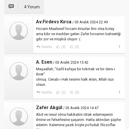
4 Yorum
Av.Firdevs Kırca
/ 03 Aralık 2024 22:49
Hocam Maalesef hocam itirazlar ilmi olsa kolay
ama kibr ve inaddan gelen Zafer hocamın bahsetiği
gibi zor ve müşkül oluyor :(
Yanıtla
(3)
(0)
A. Esen
/ 03 Aralık 2024 15:42
Maşaallah; "Gafil kafaya bir tokmak ve bir ders-i
ibret"
olmuş. Cenab-ı Hak tesirini halk etsin, Allah razı
olsun.
Yanıtla
(2)
(0)
Zafer Akgül
/ 03 Aralık 2024 14:47
Abd ve resul olma hakikatini idrak edemeyenin
ilmine ve felsefesine şaşarım. Hatta aklından şüphe
ederim. Kalemine yazık böyle pofuduk filozoflar