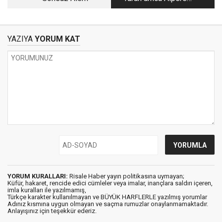
Kayra'nın resimlerini
nasıl tanıdı?
YAZIYA
YORUM KAT
YORUM KURALLARI:
Risale Haber yayın politikasına uymayan;
Küfür, hakaret, rencide edici cümleler veya imalar, inançlara saldırı içeren,
imla kuralları ile yazılmamış,
Türkçe karakter kullanılmayan ve BÜYÜK HARFLERLE yazılmış yorumlar
Adınız kısmına uygun olmayan ve saçma rumuzlar onaylanmamaktadır.
Anlayışınız için teşekkür ederiz.