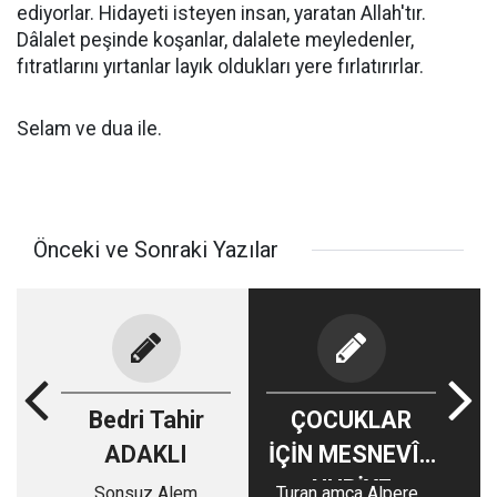
ediyorlar. Hidayeti isteyen insan, yaratan Allah'tır.
Dâlalet peşinde koşanlar, dalalete meyledenler,
fıtratlarını yırtanlar layık oldukları yere fırlatırırlar.
Selam ve dua ile.
Önceki ve Sonraki Yazılar
Bedri Tahir
ÇOCUKLAR
ADAKLI
İÇİN MESNEVÎ-İ
NURİYE
Sonsuz Alem
Turan amca Alperen