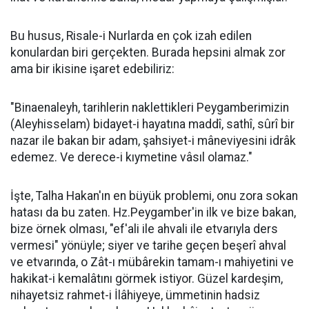
Bu husus, Risale-i Nurlarda en çok izah edilen
konulardan biri gerçekten. Burada hepsini almak zor
ama bir ikisine işaret edebiliriz:
"Binaenaleyh, tarihlerin naklettikleri Peygamberimizin
(Aleyhisselam) bidayet-i hayatına maddî, sathî, sûrî bir
nazar ile bakan bir adam, şahsiyet-i mâneviyesini idrâk
edemez. Ve derece-i kıymetine vâsıl olamaz."
İşte, Talha Hakan'ın en büyük problemi, onu zora sokan
hatası da bu zaten. Hz.Peygamber'in ilk ve bize bakan,
bize örnek olması, "ef'ali ile ahvali ile etvarıyla ders
vermesi" yönüyle; siyer ve tarihe geçen beşerî ahval
ve etvarında, o Zât-ı mübârekin tamam-ı mahiyetini ve
hakikat-i kemalâtını görmek istiyor. Güzel kardeşim,
nihayetsiz rahmet-i İlâhiyeye, ümmetinin hadsiz