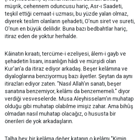
müşrik, cehennem oduncusu hariç, Asr-ı Saadeti,
teşkil ettiği cemaat-i uzması, bu yüzde yalan olmaz,
diyerek teslim olanların şehadeti, O'nun siret ve sureti,
O'nun en büyük delilidir. Buna bazı bedbahtlar hariç,
itiraz eden de yoktur herhalde.
Kâinatın kıraatı, tercüme-i ezeliyesi, âlem-i gayb ve
şehadetin lisanı, insanlığın hâdi ve mürşidi olan
Kur'an'a da itiraz ediyor arkadaş. Beşer kelâmına ve
diyaloglarına benziyormuş bazı âyetler. Şeytan da aynı
itirazları ediyor zaten. "Nasıl Allah'ın sanatı, beşer
sanatına benzemiyor, kelâmı da benzememeli." diyor
verdiği vesveselerde. Musa Aleyhisselam'ın muhatap
olduğu gibi muhatap olabilme imişiz zahar. Ama bihûş
olmadan nasıl muhatap olacağız, o hususta bir
önerileri de yok arkadaşların.
Talha bey, bir kelâma değer katanın o kelâmı "Kimin,