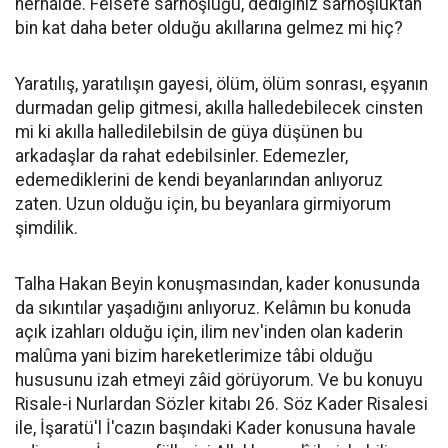
herhalde. Felsefe sarhoşluğu, dediğiniz sarhoşluktan
bin kat daha beter olduğu akıllarına gelmez mi hiç?
Yaratılış, yaratılışın gayesi, ölüm, ölüm sonrası, eşyanın
durmadan gelip gitmesi, akılla halledebilecek cinsten
mi ki akılla halledilebilsin de güya düşünen bu
arkadaşlar da rahat edebilsinler. Edemezler,
edemediklerini de kendi beyanlarından anlıyoruz
zaten. Uzun olduğu için, bu beyanlara girmiyorum
şimdilik.
Talha Hakan Beyin konuşmasından, kader konusunda
da sıkıntılar yaşadığını anlıyoruz. Kelâmın bu konuda
açık izahları olduğu için, ilim nev'inden olan kaderin
malûma yani bizim hareketlerimize tâbi olduğu
hususunu izah etmeyi zâid görüyorum. Ve bu konuyu
Risale-i Nurlardan Sözler kitabı 26. Söz Kader Risalesi
ile, İşaratü'l İ'cazın başındaki Kader konusuna havale