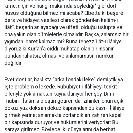
kime, niçin ve hangi makamda söylediği" gibi dört
husus olduğunu bilmez mi acaba? Elbette ki beşere
ders ve hidayet vesilesi olarak gönderilen kelâm-ı
İlâhî, beşerin anlayacağı ve ülfetli olduğu üslûpta ve
ona yakın olan cümlelerle olmalıdır. Başka, anlamsız bir
yığından ibaret kalmaz mı? Buna tenezzülât-ı İlâhiye
diyoruz ki Kur'an'a ciddi muhatap olan bir insanın
bundan rahatsız olması ve anlamaması mümkün
değildir.
Evet dostlar, başlıkta "arka fondaki leke" demiştik ya.
İşte problem o lekede. Rububiyet-i İlâhîyeyi tenkit
elleriyle yoklamaktan kaynaklanıyor her şey. Din-i
mübin-i İslâm'a eleştiri getiren dar zihinler, onun açık
dokuz yüz doksan dokuz kapısından bu kasr-ı İlâhiye
girmek yerine; anlamakta zorlandıkları zahiren kapalı
bir kapısında duruyor ve hükümlerini veriyorlar: Bu
saraya girilmez. Böylece iki dünyalarını da berbat