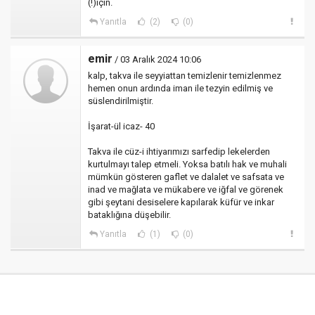
(!)için.
Yanıtla
(2)
(0)
emir
/ 03 Aralık 2024 10:06
kalp, takva ile seyyiattan temizlenir temizlenmez
hemen onun ardında iman ile tezyin edilmiş ve
süslendirilmiştir.
İşarat-ül icaz- 40
Takva ile cüz-i ihtiyarımızı sarfedip lekelerden
kurtulmayı talep etmeli. Yoksa batılı hak ve muhali
mümkün gösteren gaflet ve dalalet ve safsata ve
inad ve mağlata ve mükabere ve iğfal ve görenek
gibi şeytani desiselere kapılarak küfür ve inkar
bataklığına düşebilir.
Yanıtla
(1)
(0)