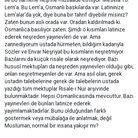
ile bu harflerle neşrine müsaade etmiyor. Mesela 18.
Lem'a. Bu Lem'a, Osmanlı baskılarda var. Latininize
Lem'alar'da yok, diye buna bir tahrif diyebilir misiniz?
Zaten bunun aslı orada var. Oradan kaldırılmadı ki.
Osmanlıca basılıyor zaten. Şimdi o kısımları latinize
ederek neşreden yayınevleri de var. Ama
zannediyorum üstada hürmeten, bildiğim kadarıyla
Sözler ve Envar Neşriyat bu kısımların neşretmiyor.
Bazılarını da küçük risale olarak neşrediyor. Bazı
hususî mektupları da neşreden yayınevleri olduğu gibi,
onları neşretmeyenler de var. Ama asıl olan, gerek
üstadın talebelerine gerek de talebelerin üstada
yazdığı tüm mektuplar Risale-i Nur arşivinde
bulunmaktadır. Hepsi Osmanlıcasında mevcuttur. Bazı
yayınevleri de bunları latinize ederek
yayımlamaktadırlar. Bunu olduğundan farklı
göstermek veya mübalağa ile anlatmak, değil
Müslüman, normal bir insana yakışır mı?