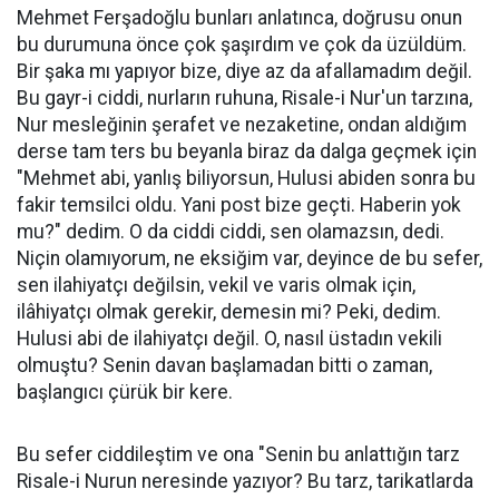
Mehmet Ferşadoğlu bunları anlatınca, doğrusu onun
bu durumuna önce çok şaşırdım ve çok da üzüldüm.
Bir şaka mı yapıyor bize, diye az da afallamadım değil.
Bu gayr-i ciddi, nurların ruhuna, Risale-i Nur'un tarzına,
Nur mesleğinin şerafet ve nezaketine, ondan aldığım
derse tam ters bu beyanla biraz da dalga geçmek için
"Mehmet abi, yanlış biliyorsun, Hulusi abiden sonra bu
fakir temsilci oldu. Yani post bize geçti. Haberin yok
mu?" dedim. O da ciddi ciddi, sen olamazsın, dedi.
Niçin olamıyorum, ne eksiğim var, deyince de bu sefer,
sen ilahiyatçı değilsin, vekil ve varis olmak için,
ilâhiyatçı olmak gerekir, demesin mi? Peki, dedim.
Hulusi abi de ilahiyatçı değil. O, nasıl üstadın vekili
olmuştu? Senin davan başlamadan bitti o zaman,
başlangıcı çürük bir kere.
Bu sefer ciddileştim ve ona "Senin bu anlattığın tarz
Risale-i Nurun neresinde yazıyor? Bu tarz, tarikatlarda