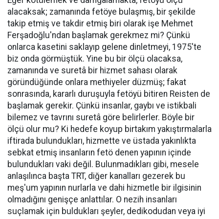
Eğer kötülemek ve damgalamakta, fetöyü ölçü
alacaksak; zamanında fetöye bulaşmış, bir şekilde
takip etmiş ve takdir etmiş biri olarak işe Mehmet
Ferşadoğlu'ndan başlamak gerekmez mi? Çünkü
onlarca kasetini saklayıp gelene dinletmeyi, 1975'te
biz onda görmüştük. Yine bu bir ölçü olacaksa,
zamanında ve suretâ bir hizmet sahası olarak
göründüğünde onlara methiyeler düzmüş; fakat
sonrasında, kararlı duruşuyla fetöyü bitiren Reisten de
başlamak gerekir. Çünkü insanlar, gaybı ve istikbali
bilemez ve tavrını suretâ göre belirlerler. Böyle bir
ölçü olur mu? Ki hedefe koyup birtakım yakıştırmalarla
iftirada bulundukları, hizmette ve üstada yakınlıkta
sebkat etmiş insanların fetö denen yapının içinde
bulundukları vaki değil. Bulunmadıkları gibi, mesele
anlaşılınca başta TRT, diğer kanalları gezerek bu
meş'um yapının nurlarla ve dahi hizmetle bir ilgisinin
olmadığını genişçe anlattılar. O nezih insanları
suçlamak için buldukları şeyler, dedikodudan veya iyi