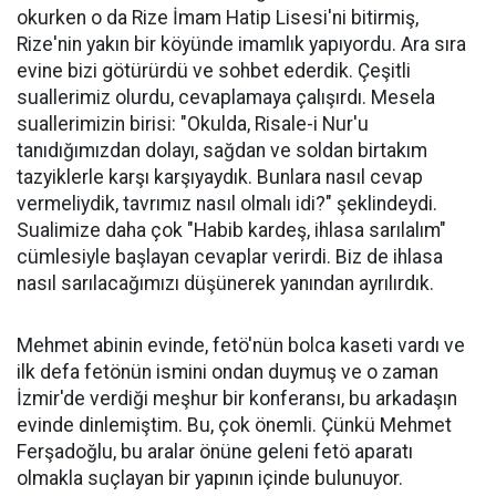
okurken o da Rize İmam Hatip Lisesi'ni bitirmiş,
Rize'nin yakın bir köyünde imamlık yapıyordu. Ara sıra
evine bizi götürürdü ve sohbet ederdik. Çeşitli
suallerimiz olurdu, cevaplamaya çalışırdı. Mesela
suallerimizin birisi: "Okulda, Risale-i Nur'u
tanıdığımızdan dolayı, sağdan ve soldan birtakım
tazyiklerle karşı karşıyaydık. Bunlara nasıl cevap
vermeliydik, tavrımız nasıl olmalı idi?" şeklindeydi.
Sualimize daha çok "Habib kardeş, ihlasa sarılalım"
cümlesiyle başlayan cevaplar verirdi. Biz de ihlasa
nasıl sarılacağımızı düşünerek yanından ayrılırdık.
Mehmet abinin evinde, fetö'nün bolca kaseti vardı ve
ilk defa fetönün ismini ondan duymuş ve o zaman
İzmir'de verdiği meşhur bir konferansı, bu arkadaşın
evinde dinlemiştim. Bu, çok önemli. Çünkü Mehmet
Ferşadoğlu, bu aralar önüne geleni fetö aparatı
olmakla suçlayan bir yapının içinde bulunuyor.