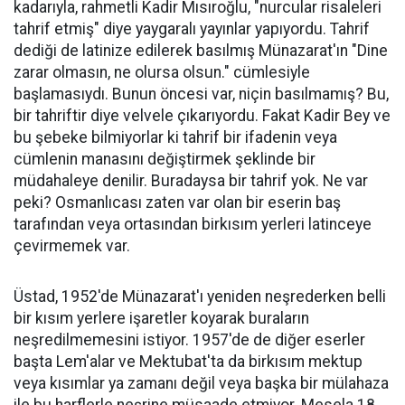
kadarıyla, rahmetli Kadir Mısıroğlu, "nurcular risaleleri
tahrif etmiş" diye yaygaralı yayınlar yapıyordu. Tahrif
dediği de latinize edilerek basılmış Münazarat'ın "Dine
zarar olmasın, ne olursa olsun." cümlesiyle
başlamasıydı. Bunun öncesi var, niçin basılmamış? Bu,
bir tahriftir diye velvele çıkarıyordu. Fakat Kadir Bey ve
bu şebeke bilmiyorlar ki tahrif bir ifadenin veya
cümlenin manasını değiştirmek şeklinde bir
müdahaleye denilir. Buradaysa bir tahrif yok. Ne var
peki? Osmanlıcası zaten var olan bir eserin baş
tarafından veya ortasından birkısım yerleri latinceye
çevirmemek var.
Üstad, 1952'de Münazarat'ı yeniden neşrederken belli
bir kısım yerlere işaretler koyarak buraların
neşredilmemesini istiyor. 1957'de de diğer eserler
başta Lem'alar ve Mektubat'ta da birkısım mektup
veya kısımlar ya zamanı değil veya başka bir mülahaza