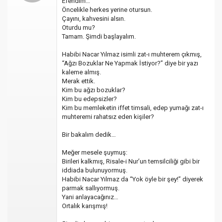
Efendim…
Öncelikle herkes yerine otursun.
Çayını, kahvesini alsın.
Oturdu mu?
Tamam. Şimdi başlayalım.
Habibi Nacar Yılmaz isimli zat-ı muhterem çıkmış,
“Ağzı Bozuklar Ne Yapmak İstiyor?” diye bir yazı
kaleme almış.
Merak ettik.
Kim bu ağzı bozuklar?
Kim bu edepsizler?
Kim bu memleketin iffet timsali, edep yumağı zat-ı
muhteremi rahatsız eden kişiler?
Bir bakalım dedik…
Meğer mesele şuymuş:
Birileri kalkmış, Risale-i Nur’un temsilciliği gibi bir
iddiada bulunuyormuş.
Habibi Nacar Yılmaz da “Yok öyle bir şey!” diyerek
parmak sallıyormuş.
Yani anlayacağınız…
Ortalık karışmış!