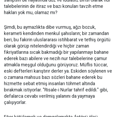
sahipsin de hayatında düz ve iddiasız birisi olarak nur
talebelerinin de itiraz ve bazı konuları tavzih etme
hakları yok mu, olamaz mı?
Şimdi, bu aymazlıkta dibe vurmuş, ağzı bozuk,
kerameti kendinden menkul şahısların; bir zamandan
beri, bu fakirin uluslararası istihbarat ve tethiş örgütü
olarak görüp nitelendirdiği ve hiçbir zaman
fikriyatlarına sıcak bakmadığı bir yapılanmayı bahane
ederek bazı abilere ve nezih nur talebelerine çamur
atmakla meşgul olduğunu görüyoruz. Müflis tüccar,
eski defterleri karıştırır derler ya. Eskiden söylenen ve
o zamana mahsus bazı sözleri bahane ederek bu
hizmette sebat etmiş insanları töhmet altında
bırakmak istiyorlar. "Risale-i Nurlar tahrif edildi." gibi,
defalarca cevabı verilmiş yalanını da yaymaya
çalışıyorlar.