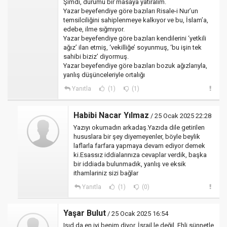
Şimdi, durumu bir masaya yatıralım.
Yazar beyefendiye göre bazıları Risale-i Nur’un
temsilciliğini sahiplenmeye kalkıyor ve bu, İslam’a,
edebe, ilme sığmıyor.
Yazar beyefendiye göre bazıları kendilerini ‘yetkili
ağız’ ilan etmiş, ‘vekilliğe’ soyunmuş, ‘bu işin tek
sahibi biziz’ diyormuş.
Yazar beyefendiye göre bazıları bozuk ağızlarıyla,
yanlış düşünceleriyle ortalığı
Yanıtla
(1)
(1)
Habibi Nacar Yılmaz
/ 25 Ocak 2025 22:28
Yazıyı okumadın arkadaş.Yazıda dile getirilen
hususlara bir şey diyemeyenler, böyle beylik
laflarla farfara yapmaya devam ediyor demek
ki.Esassız iddialarınıza cevaplar verdik, başka
bir iddiada bulunmadık, yanlış ve eksik
ithamlariniz sizi bağlar
Yanıtla
(1)
(0)
Yaşar Bulut
/ 25 Ocak 2025 16:54
Işıd da en iyi benim diyor. İsrail le değil, Ehli sünnetle