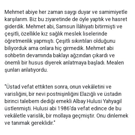
Mehmet abiye her zaman saygı duyar ve samimiyetle
karşılarım. Biz bu ziyaretinde de öyle yaptık ve hasret
giderdik. Mehmet abi, Samsun İlâhiyatı bitirmişti ve
çeşitli, özellikle kız sağlık meslek liselerinde
öğretmenlik yapmıştı. Çeşitli sıkıntıları olduğunu
biliyorduk ama onlara hiç girmedik. Mehmet abi
sohbetin devamında baklayı ağzından çıkardı ve
önemli bir husus diyerek anlatmaya başladı. Mealen
şunları anlatıyordu.
"Üstad vefat ettikten sonra, onun vekâletini ve
varisliğini, bir nevi postnişinliğini Elazığlı ve üstadın
birinci talebem dediği emekli Albay Hulusi Yahyagil
üstlenmişti. Hulusi abi 1986'da vefat edince de bu
vekâletle varislik, bir mollaya geçmiştir. Onu dinlemek
ve tanımak gereklidir."