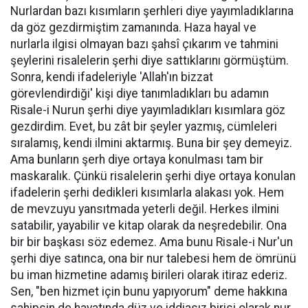
Nurlardan bazı kısımların şerhleri diye yayımladıklarına
da göz gezdirmiştim zamanında. Haza hayal ve
nurlarla ilgisi olmayan bazı şahsî çıkarım ve tahmini
şeylerini risalelerin şerhi diye sattıklarını görmüştüm.
Sonra, kendi ifadeleriyle 'Allah'ın bizzat
görevlendirdiği' kişi diye tanımladıkları bu adamın
Risale-i Nurun şerhi diye yayımladıkları kısımlara göz
gezdirdim. Evet, bu zât bir şeyler yazmış, cümleleri
sıralamış, kendi ilmini aktarmış. Buna bir şey demeyiz.
Ama bunların şerh diye ortaya konulması tam bir
maskaralık. Çünkü risalelerin şerhi diye ortaya konulan
ifadelerin şerhi dedikleri kısımlarla alakası yok. Hem
de mevzuyu yansıtmada yeterli değil. Herkes ilmini
satabilir, yayabilir ve kitap olarak da neşredebilir. Ona
bir bir başkası söz edemez. Ama bunu Risale-i Nur'un
şerhi diye satınca, ona bir nur talebesi hem de ömrünü
bu iman hizmetine adamış birileri olarak itiraz ederiz.
Sen, "ben hizmet için bunu yapıyorum" deme hakkına