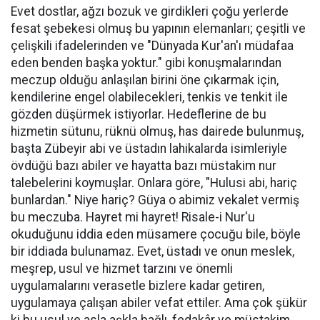
Evet dostlar, ağzı bozuk ve girdikleri çoğu yerlerde
fesat şebekesi olmuş bu yapının elemanları; çeşitli ve
çelişkili ifadelerinden ve "Dünyada Kur'an'ı müdafaa
eden benden başka yoktur." gibi konuşmalarından
meczup olduğu anlaşılan birini öne çıkarmak için,
kendilerine engel olabilecekleri, tenkis ve tenkit ile
gözden düşürmek istiyorlar. Hedeflerine de bu
hizmetin sütunu, rüknü olmuş, has dairede bulunmuş,
başta Zübeyir abi ve üstadın lahikalarda isimleriyle
övdüğü bazı abiler ve hayatta bazı müstakim nur
talebelerini koymuşlar. Onlara göre, "Hulusi abi, hariç
bunlardan." Niye hariç? Güya o abimiz vekalet vermiş
bu meczuba. Hayret mi hayret! Risale-i Nur'u
okuduğunu iddia eden müsamere çocuğu bile, böyle
bir iddiada bulunamaz. Evet, üstadı ve onun meslek,
meşrep, usul ve hizmet tarzını ve önemli
uygulamalarını verasetle bizlere kadar getiren,
uygulamaya çalışan abiler vefat ettiler. Ama çok şükür