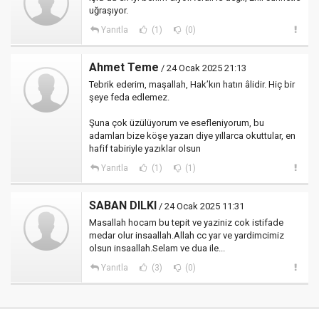
uğraşıyor.
Yanıtla
(1)
(0)
Ahmet Teme
/ 24 Ocak 2025 21:13
Tebrik ederim, maşallah, Hak’kın hatırı âlidir. Hiç bir
şeye feda edlemez.
Şuna çok üzülüyorum ve esefleniyorum, bu
adamları bize köşe yazarı diye yıllarca okuttular, en
hafif tabiriyle yazıklar olsun
Yanıtla
(1)
(1)
SABAN DILKI
/ 24 Ocak 2025 11:31
Masallah hocam bu tepit ve yaziniz cok istifade
medar olur insaallah.Allah cc yar ve yardimcimiz
olsun insaallah.Selam ve dua ile...
Yanıtla
(3)
(0)