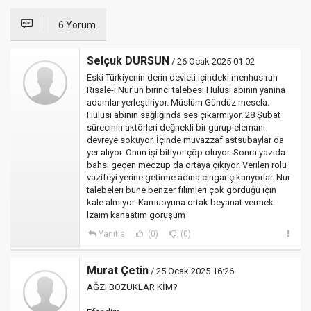
6 Yorum
Selçuk DURSUN
/ 26 Ocak 2025 01:02
Eski Türkiyenin derin devleti içindeki menhus ruh
Risale-i Nur'un birinci talebesi Hulusi abinin yanına
adamlar yerleştiriyor. Müslüm Gündüz mesela.
Hulusi abinin sağlığında ses çıkarmıyor. 28 Şubat
sürecinin aktörleri değnekli bir gurup elemanı
devreye sokuyor. İçinde muvazzaf astsubaylar da
yer alıyor. Onun işi bitiyor çöp oluyor. Sonra yazıda
bahsi geçen meczup da ortaya çıkıyor. Verilen rolü
vazifeyi yerine getirme adına cıngar çıkarıyorlar. Nur
talebeleri bune benzer filimleri çok gördüğü için
kale almıyor. Kamuoyuna ortak beyanat vermek
lzaım kanaatim görüşüm
Yanıtla
(0)
(0)
Murat Çetin
/ 25 Ocak 2025 16:26
AĞZI BOZUKLAR KİM?