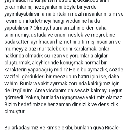
yayımladı. Kendi şahsî meseleni, dedikodularını
çıkarımlarını, hezeyanlarını böyle bir yerde
yayımlayabilirsin ama birtakım nezih insanların isim ve
resimlerini kirletmeyi hangi vicdan ne hakla
yapabilirsin? Ölmüş, hatıraları zihinlerden daha
silinmemiş, üstada ve onun meslek ve meşrebine
sadakatten ayrılmadan hizmetini bitirmiş insanları ve
mümeyyiz bazı nur talebelerini karalamak, onlar
hakkında olmadık su-i zan ve yorumlarla algılar
oluşturmak, aleyhlerinde konuşmak normal bir
karakterin yapacağı iş midir? Hele bu aymazlık, sözde
vazifeli gördükleri bir meczubun hatırı için ise, daha
vahim. Bunlara vakit ayırmak zorunda kaldığımız için
de üzgünüm. Ama vicdanım da sessiz kalmayı uygun
görmedi. Yoksa, bunlarla uğraşmaya vaktimiz olamaz.
Bizim hedefimizde her zaman dinsizlik ve densizlik
olmuştur.
Bu arkadaşımız ve kimse ekibi, bunların güya Risale-i