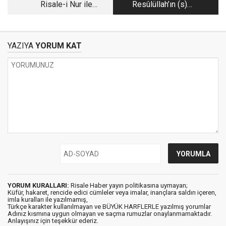
Risale-i Nur ile
Resûlüllah’ın (s)
hizmet metodu
Gençlere Karşı
Şefkati (5)
YAZIYA
YORUM KAT
YORUM KURALLARI:
Risale Haber yayın politikasına uymayan;
Küfür, hakaret, rencide edici cümleler veya imalar, inançlara saldırı içeren,
imla kuralları ile yazılmamış,
Türkçe karakter kullanılmayan ve BÜYÜK HARFLERLE yazılmış yorumlar
Adınız kısmına uygun olmayan ve saçma rumuzlar onaylanmamaktadır.
Anlayışınız için teşekkür ederiz.