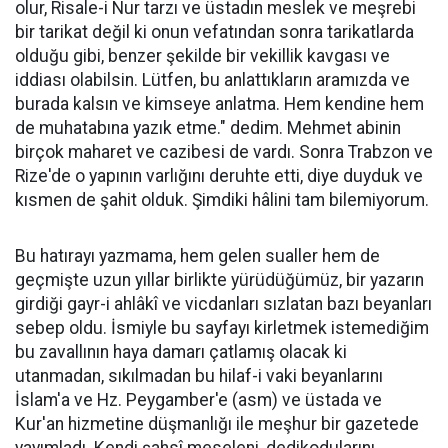
olur, Risale-i Nur tarzı ve üstadın meslek ve meşrebi
bir tarikat değil ki onun vefatından sonra tarikatlarda
olduğu gibi, benzer şekilde bir vekillik kavgası ve
iddiası olabilsin. Lütfen, bu anlattıkların aramızda ve
burada kalsın ve kimseye anlatma. Hem kendine hem
de muhatabına yazık etme." dedim. Mehmet abinin
birçok maharet ve cazibesi de vardı. Sonra Trabzon ve
Rize'de o yapının varlığını deruhte etti, diye duyduk ve
kısmen de şahit olduk. Şimdiki hâlini tam bilemiyorum.
Bu hatırayı yazmama, hem gelen sualler hem de
geçmişte uzun yıllar birlikte yürüdüğümüz, bir yazarın
girdiği gayr-i ahlâkî ve vicdanları sızlatan bazı beyanları
sebep oldu. İsmiyle bu sayfayı kirletmek istemediğim
bu zavallının haya damarı çatlamış olacak ki
utanmadan, sıkılmadan bu hilaf-i vaki beyanlarını
İslam'a ve Hz. Peygamber'e (asm) ve üstada ve
Kur'an hizmetine düşmanlığı ile meşhur bir gazetede