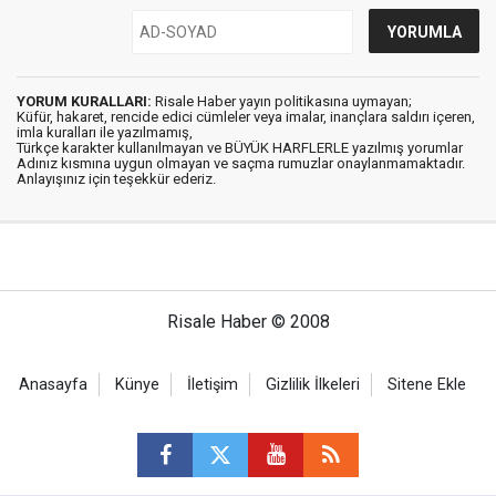
YORUM KURALLARI:
Risale Haber yayın politikasına uymayan;
Küfür, hakaret, rencide edici cümleler veya imalar, inançlara saldırı içeren,
imla kuralları ile yazılmamış,
Türkçe karakter kullanılmayan ve BÜYÜK HARFLERLE yazılmış yorumlar
Adınız kısmına uygun olmayan ve saçma rumuzlar onaylanmamaktadır.
Anlayışınız için teşekkür ederiz.
Risale Haber © 2008
Anasayfa
Künye
İletişim
Gizlilik İlkeleri
Sitene Ekle