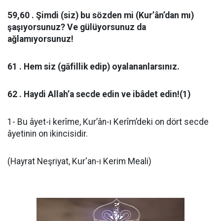
59,60 . Şimdi (siz) bu sözden mi (Kur’ân’dan mı)
şaşıyorsunuz? Ve gülüyorsunuz da
ağlamıyorsunuz!
61 . Hem siz (gāfillik edip) oyalananlarsınız.
62 . Haydi Allah’a secde edin ve ibâdet edin!(1)
1- Bu âyet-i kerîme, Kur’ân-ı Kerîm’deki on dört secde
âyetinin on ikincisidir.
(Hayrat Neşriyat, Kur'an-ı Kerim Meali)