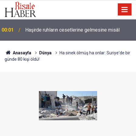
ı
00:01
Haşirde ruhların cesetlerine gelmesine misâl
Anasayfa
Dünya
Ha sinek ölmüş ha onlar: Suriye'de bir
günde 80 kişi öldü!