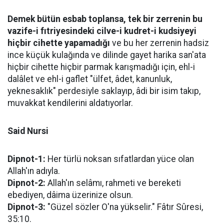
Demek bütün esbab toplansa, tek bir zerrenin bu
vazife-i fıtriyesindeki cilve-i kudret-i kudsiyeyi
hiçbir cihette yapamadığı
ve bu her zerrenin hadsiz
ince küçük kulağında ve dilinde gayet harika san'ata
hiçbir cihette hiçbir parmak karışmadığı için, ehl-i
dalâlet ve ehl-i gaflet "ülfet, âdet, kanunluk,
yeknesaklık" perdesiyle saklayıp, âdi bir isim takıp,
muvakkat kendilerini aldatıyorlar.
Said Nursi
Dipnot-1:
Her türlü noksan sıfatlardan yüce olan
Allah'ın adıyla.
Dipnot-2:
Allah'ın selâmı, rahmeti ve bereketi
ebediyen, dâima üzerinize olsun.
Dipnot-3:
"Güzel sözler O'na yükselir." Fâtır Sûresi,
35:10.