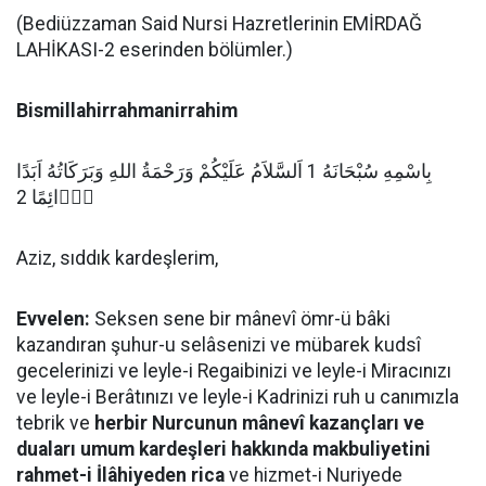
(Bediüzzaman Said Nursi Hazretlerinin EMİRDAĞ
LAHİKASI-2 eserinden bölümler.)
Bismillahirrahmanirrahim
بِاسْمِهِ سُبْحَانَهُ 1 اَلسَّلاَمُ عَلَيْكُمْ وَرَحْمَةُ اللهِ وَبَرَكَاتُهُ اَبَدًا
دَۤائِمًا 2
Aziz, sıddık kardeşlerim,
Evvelen:
Seksen sene bir mânevî ömr-ü bâki
kazandıran şuhur-u selâsenizi ve mübarek kudsî
gecelerinizi ve leyle-i Regaibinizi ve leyle-i Miracınızı
ve leyle-i Berâtınızı ve leyle-i Kadrinizi ruh u canımızla
tebrik ve
herbir Nurcunun mânevî kazançları ve
duaları umum kardeşleri hakkında makbuliyetini
rahmet-i İlâhiyeden rica
ve hizmet-i Nuriyede