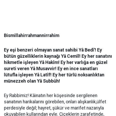
Bismillahirrahmannirrahim
Ey eşi benzeri olmayan sanat sahibi Yâ Bedî'! Ey
bütün güzelliklerin kaynağı Yâ Cemîl! Ey her sanatını
hikmetle işleyen Yâ Hakîm! Ey her varlığa en güzel
sureti veren Yâ Musavvir! Ey en ince sanatları
lütufla işleyen Yâ Latîf! Ey her türlü noksanlıktan
münezzeh olan Yâ Subbûh!
Ey Rabbimiz! Kâinatın her köşesinde sergilenen
sanatının harikalarını görebilen, onları alışkanlık,ülfet
perdesiyle değil; hayret, şükür ve marifet nazarıyla
okuyabilen kullarından eyle. Çiçeklerin zarafetinde,