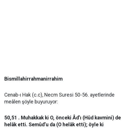
Bismillahirrahmanirrahim
Cenab-ı Hak (c.c), Necm Suresi 50-56. ayetlerinde
meâlen şöyle buyuruyor:
50,51 . Muhakkak ki O, önceki Âd’ı (Hûd kavmini) de
helâk etti. Semûd’u da (O helâk etti); öyle ki