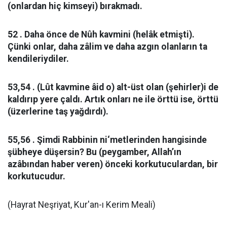
(onlardan hiç kimseyi) bırakmadı.
52 . Daha önce de Nûh kavmini (helâk etmişti).
Çünki onlar, daha zâlim ve daha azgın olanların ta
kendileriydiler.
53,54 . (Lût kavmine âid o) alt-üst olan (şehirler)i de
kaldırıp yere çaldı. Artık onları ne ile örttü ise, örttü
(üzerlerine taş yağdırdı).
55,56 . Şimdi Rabbinin ni‘metlerinden hangisinde
şübheye düşersin? Bu (peygamber, Allah’ın
azâbından haber veren) önceki korkutuculardan, bir
korkutucudur.
(Hayrat Neşriyat, Kur'an-ı Kerim Meali)