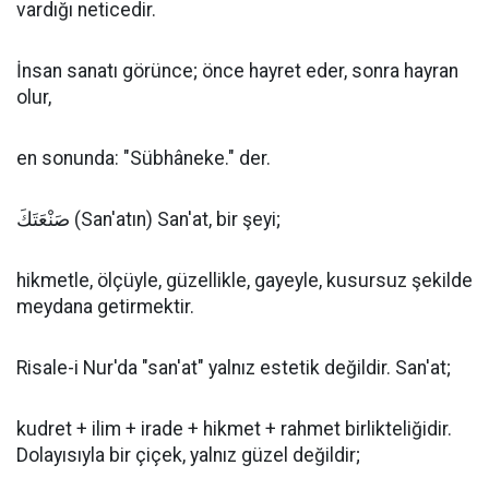
vardığı neticedir.
İnsan sanatı görünce; önce hayret eder, sonra hayran
olur,
en sonunda: "Sübhâneke." der.
صَنْعَتَكَ (San'atın) San'at, bir şeyi;
hikmetle, ölçüyle, güzellikle, gayeyle, kusursuz şekilde
meydana getirmektir.
Risale-i Nur'da "san'at" yalnız estetik değildir. San'at;
kudret + ilim + irade + hikmet + rahmet birlikteliğidir.
Dolayısıyla bir çiçek, yalnız güzel değildir;