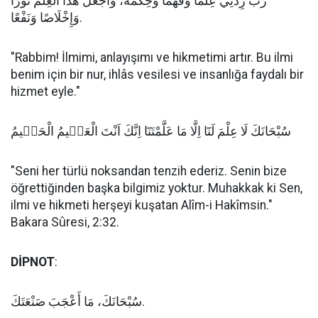
رَبِّ زِدْنِي عِلْمًا وَفَهْمًا وَحِكْمَةً، وَاجْعَلْ هٰذَا الْعِلْمَ نُورًا
وَإِخْلَاصًا وَنَفْعًا.
"Rabbim! İlmimi, anlayışımı ve hikmetimi artır. Bu ilmi
benim için bir nur, ihlâs vesilesi ve insanlığa faydalı bir
hizmet eyle."
سُبْحَانَكَ لَا عِلْمَ لَنَٓا اِلَّا مَا عَلَّمْتَنَٓا اِنَّكَ اَنْتَ الْعَلٖيمُ الْحَكٖيمُ
"Seni her türlü noksandan tenzih ederiz. Senin bize
öğrettiğinden başka bilgimiz yoktur. Muhakkak ki Sen,
ilmi ve hikmeti herşeyi kuşatan Alîm-i Hakîmsin."
Bakara Sûresi, 2:32.
DİPNOT
:
سُبْحَانَكَ، مَا أَعْجَبَ صَنْعَتَكَ.