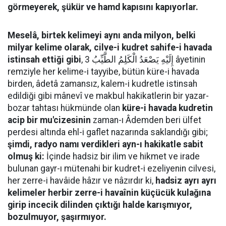
görmeyerek, şükür ve hamd kapısını kapıyorlar.
Meselâ, birtek kelimeyi aynı anda milyon, belki
milyar kelime olarak, cilve-i kudret sahife-i havada
istinsah ettiği gibi
, إِلَيْهِ يَصْعَدُ الْكَلِمُ الطَّيِّبُ 3 âyetinin
remziyle her kelime-i tayyibe, bütün küre-i havada
birden, âdetâ zamansız, kalem-i kudretle istinsah
edildiği gibi mânevî ve makbul hakikatlerin bir yazar-
bozar tahtası hükmünde olan
küre-i havada kudretin
acip bir mu'cizesinin
zaman-ı Âdemden beri ülfet
perdesi altında ehl-i gaflet nazarında saklandığı gibi;
şimdi, radyo namı verdikleri ayn-ı hakikatle sabit
olmuş ki:
İçinde hadsiz bir ilim ve hikmet ve irade
bulunan gayr-ı mütenahi bir kudret-i ezeliyenin cilvesi,
her zerre-i havâide hâzır ve nâzırdır ki,
hadsiz ayrı ayrı
kelimeler herbir zerre-i havaînin küçücük kulağına
girip incecik dilinden çıktığı halde karışmıyor,
bozulmuyor, şaşırmıyor.