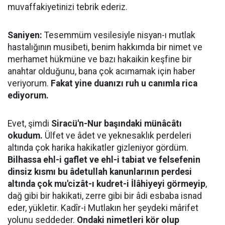
muvaffakiyetinizi tebrik ederiz.
Saniyen:
Tesemmüm vesilesiyle nisyan-ı mutlak
hastalığının musibeti, benim hakkımda bir nimet ve
merhamet hükmüne ve bazı hakaikin keşfine bir
anahtar olduğunu, bana çok acımamak için haber
veriyorum.
Fakat yine duanızı ruh u canımla rica
ediyorum.
Evet, şimdi
Siracü'n-Nur başındaki münâcâtı
okudum.
Ülfet ve âdet ve yeknesaklık perdeleri
altında çok harika hakikatler gizleniyor gördüm.
Bilhassa ehl-i gaflet ve ehl-i tabiat ve felsefenin
dinsiz kısmı bu âdetullah kanunlarının perdesi
altında çok mu'cizât-ı kudret-i İlâhiyeyi görmeyip
,
dağ gibi bir hakikati, zerre gibi bir âdi esbaba isnad
eder, yükletir. Kadîr-i Mutlakın her şeydeki mârifet
yolunu seddeder.
Ondaki nimetleri kör olup