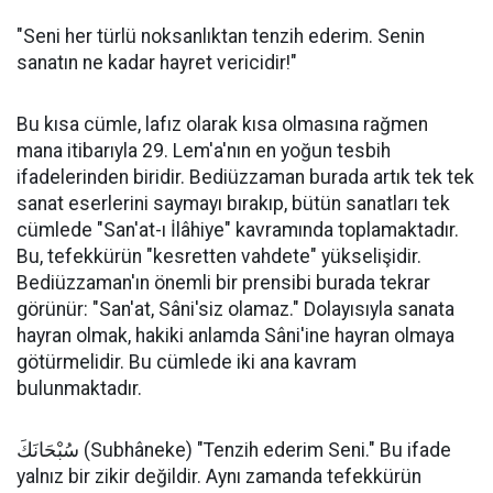
"Seni her türlü noksanlıktan tenzih ederim. Senin
sanatın ne kadar hayret vericidir!"
Bu kısa cümle, lafız olarak kısa olmasına rağmen
mana itibarıyla 29. Lem'a'nın en yoğun tesbih
ifadelerinden biridir. Bediüzzaman burada artık tek tek
sanat eserlerini saymayı bırakıp, bütün sanatları tek
cümlede "San'at-ı İlâhiye" kavramında toplamaktadır.
Bu, tefekkürün "kesretten vahdete" yükselişidir.
Bediüzzaman'ın önemli bir prensibi burada tekrar
görünür: "San'at, Sâni'siz olamaz." Dolayısıyla sanata
hayran olmak, hakiki anlamda Sâni'ine hayran olmaya
götürmelidir. Bu cümlede iki ana kavram
bulunmaktadır.
سُبْحَانَكَ (Subhâneke) "Tenzih ederim Seni." Bu ifade
yalnız bir zikir değildir. Aynı zamanda tefekkürün