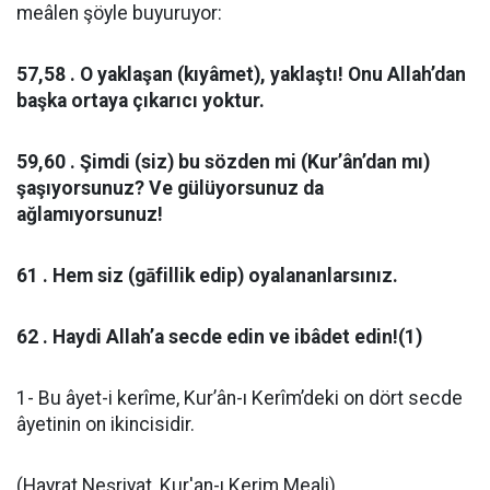
meâlen şöyle buyuruyor:
57,58 . O yaklaşan (kıyâmet), yaklaştı! Onu Allah’dan
başka ortaya çıkarıcı yoktur.
59,60 . Şimdi (siz) bu sözden mi (Kur’ân’dan mı)
şaşıyorsunuz? Ve gülüyorsunuz da
ağlamıyorsunuz!
61 . Hem siz (gāfillik edip) oyalananlarsınız.
62 . Haydi Allah’a secde edin ve ibâdet edin!(1)
1- Bu âyet-i kerîme, Kur’ân-ı Kerîm’deki on dört secde
âyetinin on ikincisidir.
(Hayrat Neşriyat, Kur'an-ı Kerim Meali)