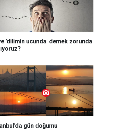
ye 'dilimin ucunda' demek zorunda
lıyoruz?
tanbul'da gün doğumu