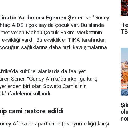
rdinatör Yardımcısı Egemen Şener
ise "Güney
'T
taç AIDS'li çok sayıda çocuk var. Bu alanda
TB
izmet veren Mohau Çocuk Bakım Merkezinin
eksikliği vardı. Bu eksiklikler TİKA tarafından
 çocuğun sağlıklarına daha hızlı kavuşmalarına
rika’da kültürel alanlarda da faaliyet
tiren Şener, “Güney Afrika’da ırkçılığa karşı
erlerden biri olan Soweto Camisi'nin
." ifadelerini kullandı.
Şi
ip cami restore edildi
ol
no
ney Afrika’da apartheide (ırk ayrımcılığı) karşı