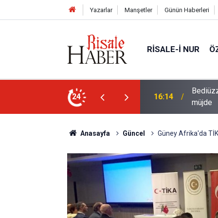
Yazarlar
Manşetler
Günün Haberleri
RISALE-I NUR
Ö
i talebesine gösterdiği vefa ve verdiği
24
14:57
Meta'ya
Anasayfa
Güncel
Güney Afrika'da TİK