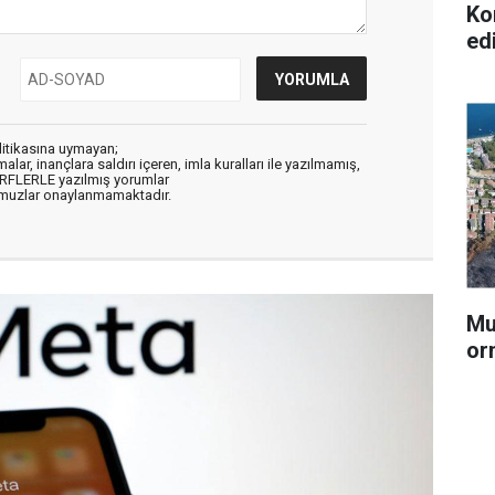
Ko
ed
litikasına uymayan;
alar, inançlara saldırı içeren, imla kuralları ile yazılmamış,
ARFLERLE yazılmış yorumlar
muzlar onaylanmamaktadır.
Mu
or