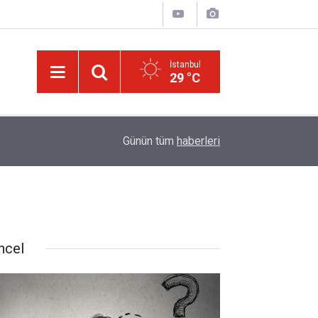
İstanbul
29 °C
ek
13:40
Çile çekilen yol!
Günün tüm
haberleri
ncel