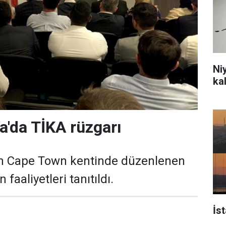
Ni
ka
a'da TİKA rüzgarı
ın Cape Town kentinde düzenlenen
faaliyetleri tanıtıldı.
İs