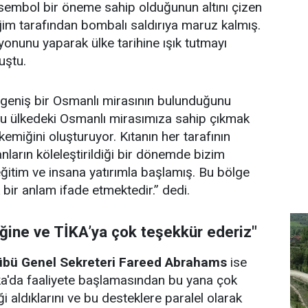
sembol bir öneme sahip olduğunun altını çizen
ejim tarafından bombalı saldırıya maruz kalmış.
onunu yaparak ülke tarihine ışık tutmayı
uştu.
 geniş bir Osmanlı mirasının bulunduğunu
Bu ülkedeki Osmanlı mirasımıza sahip çıkmak
kemiğini oluşturuyor. Kıtanın her tarafının
ların köleleştirildiği bir dönemde bizim
 eğitim ve insana yatırımla başlamış. Bu bölge
 bir anlam ifade etmektedir.” dedi.
iğine ve TİKA’ya çok teşekkür ederiz"
übü Genel Sekreteri Fareed Abrahams
ise
ka'da faaliyete başlamasından bu yana çok
i aldıklarını ve bu desteklere paralel olarak