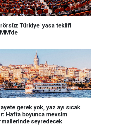
erörsüz Türkiye' yasa teklifi
MM'de
kayete gerek yok, yaz ayı sıcak
ur: Hafta boyunca mevsim
rmallerinde seyredecek