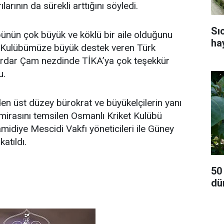
larının da sürekli arttığını söyledi.
Sı
ünün çok büyük ve köklü bir aile olduğunu
ha
“Kulübümüze büyük destek veren Türk
Serdar Çam nezdinde TİKA’ya çok teşekkür
u.
den üst düzey bürokrat ve büyükelçilerin yanı
mirasını temsilen Osmanlı Kriket Kulübü
amidiye Mescidi Vakfı yöneticileri ile Güney
katıldı.
50
dü