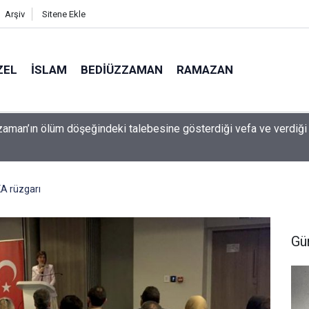
Arşiv
Sitene Ekle
ZEL
İSLAM
BEDIÜZZAMAN
RAMAZAN
 çocuk güvenliği davasında rekor ceza: 567 milyon dolar ödeyec
A rüzgarı
Gü