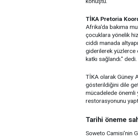
konuştu.
TİKA Pretoria Koo
Afrika'da bakıma muh
çocuklara yönelik h
ciddi manada altyapı 
giderilerek yüzlerce
katkı sağlandı." dedi.
TİKA olarak Güney Af
gösterildiğini dile ge
mücadelede önemli y
restorasyonunu yaptık
Tarihi öneme sah
Soweto Camisi'nin Gü