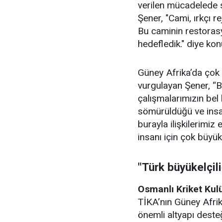
verilen mücadelede 
Şener, "Cami, ırkçı r
Bu caminin restorasy
hedefledik." diye kon
Güney Afrika’da çok
vurgulayan Şener, “
çalışmalarımızın bel 
sömürüldüğü ve insan
burayla ilişkilerimiz
insanı için çok büyük
"Türk büyükelçil
Osmanlı Kriket Kul
TİKA’nın Güney Afri
önemli altyapı desteğ