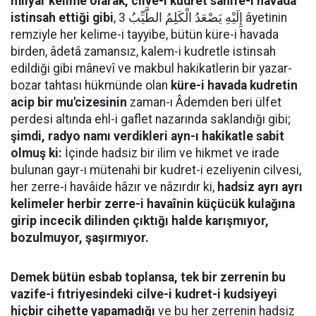
milyar kelime olarak, cilve-i kudret sahife-i havada
istinsah ettiği gibi
, إِلَيْهِ يَصْعَدُ الْكَلِمُ الطَّيِّبُ 3 âyetinin
remziyle her kelime-i tayyibe, bütün küre-i havada
birden, âdetâ zamansız, kalem-i kudretle istinsah
edildiği gibi mânevî ve makbul hakikatlerin bir yazar-
bozar tahtası hükmünde olan
küre-i havada kudretin
acip bir mu'cizesinin
zaman-ı Âdemden beri ülfet
perdesi altında ehl-i gaflet nazarında saklandığı gibi;
şimdi, radyo namı verdikleri ayn-ı hakikatle sabit
olmuş ki:
İçinde hadsiz bir ilim ve hikmet ve irade
bulunan gayr-ı mütenahi bir kudret-i ezeliyenin cilvesi,
her zerre-i havâide hâzır ve nâzırdır ki,
hadsiz ayrı ayrı
kelimeler herbir zerre-i havaînin küçücük kulağına
girip incecik dilinden çıktığı halde karışmıyor,
bozulmuyor, şaşırmıyor.
Demek bütün esbab toplansa, tek bir zerrenin bu
vazife-i fıtriyesindeki cilve-i kudret-i kudsiyeyi
hiçbir cihette yapamadığı
ve bu her zerrenin hadsiz