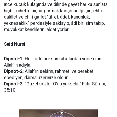
ince küçük kulağında ve dilinde gayet harika san'ata
hiçbir cihette hiçbir parmak karışmadığı için, ehl-i
dalâlet ve ehl-i gaflet "ülfet, âdet, kanunluk,
yeknesaklık" perdesiyle saklayıp, âdi bir isim takıp,
muvakkat kendilerini aldatıyorlar.
Said Nursi
Dipnot-1:
Her türlü noksan sıfatlardan yüce olan
Allah'ın adıyla.
Dipnot-2:
Allah'ın selâmı, rahmeti ve bereketi
ebediyen, dâima üzerinize olsun.
Dipnot-3:
"Güzel sözler O'na yükselir." Fâtır Sûresi,
35:10.