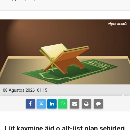
08 Ağustos 2026
01:15
Lût kavmine âid o alt-üst olan şehirleri