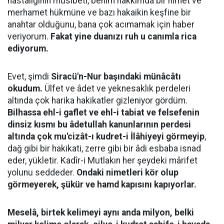
hastalığının musibeti, benim hakkımda bir nimet ve
merhamet hükmüne ve bazı hakaikin keşfine bir
anahtar olduğunu, bana çok acımamak için haber
veriyorum.
Fakat yine duanızı ruh u canımla rica
ediyorum.
Evet, şimdi
Siracü'n-Nur başındaki münâcâtı
okudum.
Ülfet ve âdet ve yeknesaklık perdeleri
altında çok harika hakikatler gizleniyor gördüm.
Bilhassa ehl-i gaflet ve ehl-i tabiat ve felsefenin
dinsiz kısmı bu âdetullah kanunlarının perdesi
altında çok mu'cizât-ı kudret-i İlâhiyeyi görmeyip
,
dağ gibi bir hakikati, zerre gibi bir âdi esbaba isnad
eder, yükletir. Kadîr-i Mutlakın her şeydeki mârifet
yolunu seddeder.
Ondaki nimetleri kör olup
görmeyerek, şükür ve hamd kapısını kapıyorlar.
Meselâ, birtek kelimeyi aynı anda milyon, belki