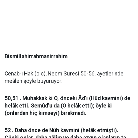
Bismillahirrahmanirrahim
Cenab-ı Hak (c.c), Necm Suresi 50-56. ayetlerinde
meâlen şöyle buyuruyor:
50,51 . Muhakkak ki O, önceki Âd’ı (Hûd kavmini) de
helâk etti. Semûd’u da (O helâk etti); öyle ki
(onlardan hiç kimseyi) bırakmadı.
52 . Daha önce de Nûh kavmini (helâk etmişti).
Çünki onlar, daha zâlim ve daha azgın olanların ta