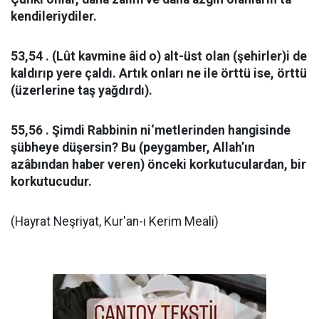
kendileriydiler.
53,54 . (Lût kavmine âid o) alt-üst olan (şehirler)i de
kaldırıp yere çaldı. Artık onları ne ile örttü ise, örttü
(üzerlerine taş yağdırdı).
55,56 . Şimdi Rabbinin ni‘metlerinden hangisinde
şübheye düşersin? Bu (peygamber, Allah’ın
azâbından haber veren) önceki korkutuculardan, bir
korkutucudur.
(Hayrat Neşriyat, Kur'an-ı Kerim Meali)