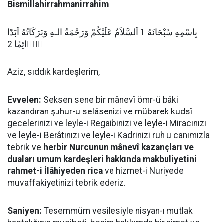
Bismillahirrahmanirrahim
بِاسْمِهِ سُبْحَانَهُ 1 اَلسَّلاَمُ عَلَيْكُمْ وَرَحْمَةُ اللهِ وَبَرَكَاتُهُ اَبَدًا
دَۤائِمًا 2
Aziz, sıddık kardeşlerim,
Evvelen:
Seksen sene bir mânevî ömr-ü bâki
kazandıran şuhur-u selâsenizi ve mübarek kudsî
gecelerinizi ve leyle-i Regaibinizi ve leyle-i Miracınızı
ve leyle-i Berâtınızı ve leyle-i Kadrinizi ruh u canımızla
tebrik ve
herbir Nurcunun mânevî kazançları ve
duaları umum kardeşleri hakkında makbuliyetini
rahmet-i İlâhiyeden rica
ve hizmet-i Nuriyede
muvaffakiyetinizi tebrik ederiz.
Saniyen:
Tesemmüm vesilesiyle nisyan-ı mutlak