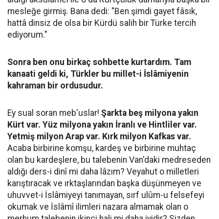
mesleğe girmiş. Bana dedi: "Ben şimdi gayet fâsık,
hattâ dinsiz de olsa bir Kürdü salih bir Türke tercih
ediyorum."
Sonra ben onu birkaç sohbette kurtardım. Tam
kanaati geldi ki, Türkler bu millet-i İslâmiyenin
kahraman bir ordusudur.
Ey sual soran meb'uslar!
Şarkta beş milyona yakın
Kürt var. Yüz milyona yakın İranlı ve Hintliler var.
Yetmiş milyon Arap var. Kırk milyon Kafkas var.
Acaba birbirine komşu, kardeş ve birbirine muhtaç
olan bu kardeşlere, bu talebenin Van'daki medreseden
aldığı ders-i dinî mi daha lâzım? Veyahut o milletleri
karıştıracak ve ırktaşlarından başka düşünmeyen ve
uhuvvet-i İslâmiyeyi tanımayan, sırf ulûm-u felsefeyi
okumak ve İslâmî ilimleri nazara almamak olan o
merhum talebenin ikinci hali mi daha iyidir? Sizden