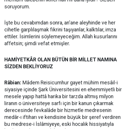
soruyorum.
İşte bu cevabımdan sonra, an'ane aleyhinde ve her
cihetle garplılaşmak fikrini taşıyanlar, kalktılar, imza
ettiler. İsimlerini söylemeyeceğim. Allah kusurlarını
affetsin; şimdi vefat etmişler.
HAMİYETKÂR OLAN BÜTÜN BİR MİLLET NAMINA
SİZDEN BEKLİYORUZ
Râbian:
Mâdem Reisicumhur gayet mühim mesâil-i
siyasiye içinde Şark Üniversitesini en ehemmiyetli bir
mesele yapıp hattâ harika bir tarzda altmış milyon
liranın o üniversiteye sarfı için bir kanun çıkarmak
derecesinde fevkalâde bir hizmetle medresenin
medâr-ı iftiharı ve kendisine büyük bir şeref verdiren
bu medrese-i İslâmiyeye, eski hocalık hissiyatıyla