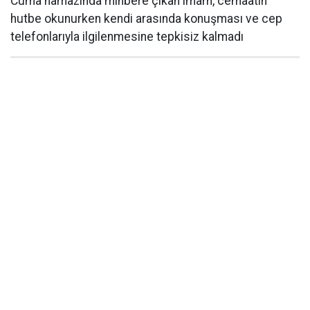
Cuma namazında minbere çıkan imam, cemaatin
hutbe okunurken kendi arasında konuşması ve cep
telefonlarıyla ilgilenmesine tepkisiz kalmadı