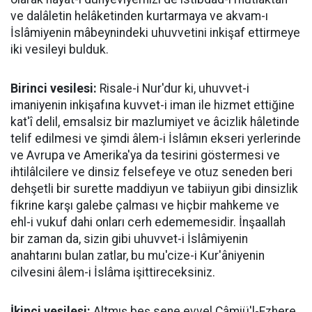
ve dalâletin helâketinden kurtarmaya ve akvam-ı
İslâmiyenin mâbeynindeki uhuvvetini inkişaf ettirmeye
iki vesileyi bulduk.
Birinci vesilesi:
Risale-i Nur'dur ki, uhuvvet-i
imaniyenin inkişafına kuvvet-i iman ile hizmet ettiğine
kat'î delil, emsalsiz bir mazlumiyet ve âcizlik hâletinde
telif edilmesi ve şimdi âlem-i İslâmın ekseri yerlerinde
ve Avrupa ve Amerika'ya da tesirini göstermesi ve
ihtilâlcilere ve dinsiz felsefeye ve otuz seneden beri
dehşetli bir surette maddiyun ve tabiiyun gibi dinsizlik
fikrine karşı galebe çalması ve hiçbir mahkeme ve
ehl-i vukuf dahi onları cerh edememesidir. İnşaallah
bir zaman da, sizin gibi uhuvvet-i İslâmiyenin
anahtarını bulan zatlar, bu mu'cize-i Kur'âniyenin
cilvesini âlem-i İslâma işittireceksiniz.
İkinci vesilesi:
Altmış beş sene evvel Câmiü'l-Ezhere