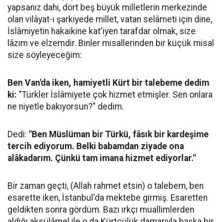
yapsanız dahi, dört beş büyük milletlerin merkezinde
olan vilâyat-ı şarkiyede millet, vatan selâmeti için dine,
İslâmiyetin hakaikine kat'iyen tarafdar olmak, size
lâzım ve elzemdir. Binler misallerinden bir küçük misal
size söyleyeceğim:
Ben Van'da iken, hamiyetli Kürt bir talebeme dedim
ki:
"Türkler İslâmiyete çok hizmet etmişler. Sen onlara
ne niyetle bakıyorsun?" dedim.
Dedi:
"Ben Müslüman bir Türkü, fâsık bir kardeşime
tercih ediyorum. Belki babamdan ziyade ona
alâkadarım. Çünkü tam imana hizmet ediyorlar."
Bir zaman geçti, (Allah rahmet etsin) o talebem, ben
esarette iken, İstanbul'da mektebe girmiş. Esaretten
geldikten sonra gördüm. Bazı ırkçı muallimlerden
aldığı aksülâmel ile o da Kürtçülük damarıyla başka bir