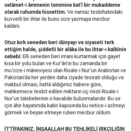
selâmet-i âmmenin teminine kat'î bir mukaddeme
olarak ruhumda hissettim.
Ve namaz tesbihatındaki
kuvvetli bir ihtar ile bunu size yazmaya mecbur
kaldım.
Otuz kırk seneden beri dünyayı ve siyaseti terk
ettiğim halde, şiddetli bir alâka ile bu ihtar-ı kalbînin
sebebi:
Elli seneden beri imanı kurtarmak için gayet
kısa bir yolu bulan ve Kur'ân'ın bu zamanda bir
mu'cize-i mâneviyesi olan Risale-i Nur'un Arabistan ve
Pakistan'da her yerden daha ziyade tesiratı olduğu ve
makbul olması, hattâ aldığımız habere göre,
mahkemece tesbit edilen miktarın üç misli Risale-i
Nur'un talebelerinin o havalide bulunmalarıdır. Bu sır
için âhir hayatımda kabir kapısında bu netice-i azîmeyi
görmek ve beyan etmeye ruhen mecbur oldum.
İTTİFAKINIZ, İNŞAALLAH BU TEHLİKELİ IRKÇILIĞIN