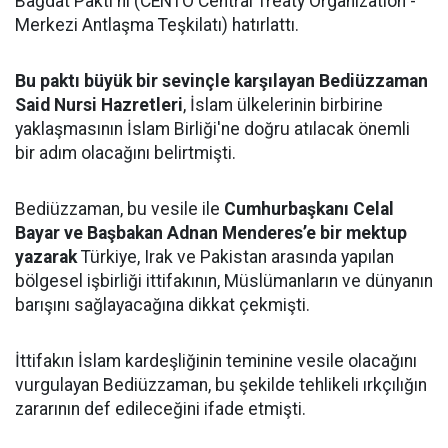
Bağdat Paktı'nı (CENTO Central Treaty Organization -
Merkezi Antlaşma Teşkilatı) hatırlattı.
Bu paktı büyük bir sevinçle karşılayan Bediüzzaman
Said Nursi Hazretleri
, İslam ülkelerinin birbirine
yaklaşmasının İslam Birliği'ne doğru atılacak önemli
bir adım olacağını belirtmişti.
Bediüzzaman, bu vesile ile
Cumhurbaşkanı Celal
Bayar ve Başbakan Adnan Menderes’e bir mektup
yazarak
Türkiye, Irak ve Pakistan arasında yapılan
bölgesel işbirliği ittifakının, Müslümanların ve dünyanın
barışını sağlayacağına dikkat çekmişti.
İttifakın İslam kardeşliğinin teminine vesile olacağını
vurgulayan Bediüzzaman, bu şekilde tehlikeli ırkçılığın
zararının def edileceğini ifade etmişti.