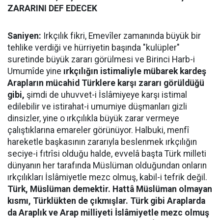
ZARARINI DEF EDECEK
Saniyen:
Irkçılık fikri, Emevîler zamanında büyük bir
tehlike verdiği ve hürriyetin başında "kulüpler"
suretinde büyük zararı görülmesi ve Birinci Harb-i
Umumîde yine
ırkçılığın istimaliyle mübarek kardeş
Arapların mücahid Türklere karşı zararı görüldüğü
gibi,
şimdi de uhuvvet-i İslâmiyeye karşı istimal
edilebilir ve istirahat-i umumiye düşmanları gizli
dinsizler, yine o ırkçılıkla büyük zarar vermeye
çalıştıklarına emareler görünüyor. Halbuki, menfî
hareketle başkasının zararıyla beslenmek ırkçılığın
seciye-i fıtrîsi olduğu halde, evvelâ başta Türk milleti
dünyanın her tarafında Müslüman olduğundan onların
ırkçılıkları İslâmiyetle mezc olmuş, kabil-i tefrik değil.
Türk, Müslüman demektir. Hattâ Müslüman olmayan
kısmı, Türklükten de çıkmışlar. Türk gibi Araplarda
da Araplık ve Arap milliyeti İslâmiyetle mezc olmuş