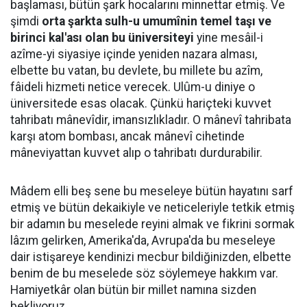
başlaması, bütün şark hocalarını minnettar etmiş. Ve
şimdi
orta şarkta sulh-u umumînin temel taşı ve
birinci kal'ası olan bu üniversiteyi
yine mesâil-i
azîme-yi siyasiye içinde yeniden nazara alması,
elbette bu vatan, bu devlete, bu millete bu azîm,
fâideli hizmeti netice verecek. Ulûm-u diniye o
üniversitede esas olacak. Çünkü hariçteki kuvvet
tahribatı mânevîdir, imansızlıkladır. O mânevî tahribata
karşı atom bombası, ancak mânevî cihetinde
mâneviyattan kuvvet alıp o tahribatı durdurabilir.
Mâdem elli beş sene bu meseleye bütün hayatını sarf
etmiş ve bütün dekaikiyle ve neticeleriyle tetkik etmiş
bir adamın bu meselede reyini almak ve fikrini sormak
lâzım gelirken, Amerika'da, Avrupa'da bu meseleye
dair istişareye kendinizi mecbur bildiğinizden, elbette
benim de bu meselede söz söylemeye hakkım var.
Hamiyetkâr olan bütün bir millet namına sizden
bekliyoruz.