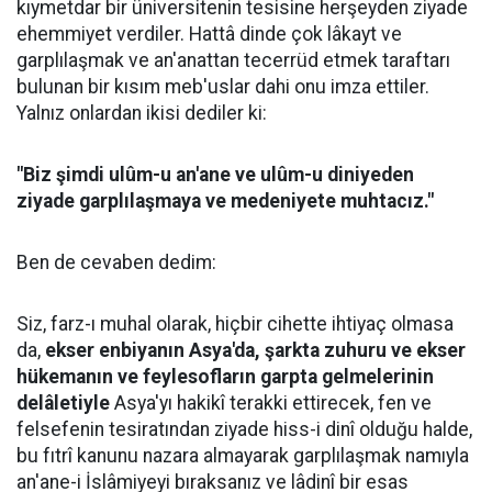
kıymetdar bir üniversitenin tesisine herşeyden ziyade
ehemmiyet verdiler. Hattâ dinde çok lâkayt ve
garplılaşmak ve an'anattan tecerrüd etmek taraftarı
bulunan bir kısım meb'uslar dahi onu imza ettiler.
Yalnız onlardan ikisi dediler ki:
"Biz şimdi ulûm-u an'ane ve ulûm-u diniyeden
ziyade garplılaşmaya ve medeniyete muhtacız."
Ben de cevaben dedim:
Siz, farz-ı muhal olarak, hiçbir cihette ihtiyaç olmasa
da,
ekser enbiyanın Asya'da, şarkta zuhuru ve ekser
hükemanın ve feylesofların garpta gelmelerinin
delâletiyle
Asya'yı hakikî terakki ettirecek, fen ve
felsefenin tesiratından ziyade hiss-i dinî olduğu halde,
bu fıtrî kanunu nazara almayarak garplılaşmak namıyla
an'ane-i İslâmiyeyi bıraksanız ve lâdinî bir esas