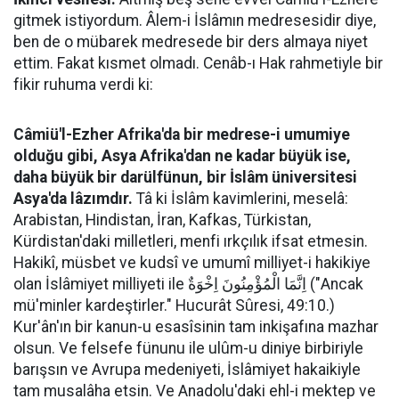
gitmek istiyordum. Âlem-i İslâmın medresesidir diye,
ben de o mübarek medresede bir ders almaya niyet
ettim. Fakat kısmet olmadı. Cenâb-ı Hak rahmetiyle bir
fikir ruhuma verdi ki:
Câmiü'l-Ezher Afrika'da bir medrese-i umumiye
olduğu gibi, Asya Afrika'dan ne kadar büyük ise,
daha büyük bir darülfünun, bir İslâm üniversitesi
Asya'da lâzımdır.
Tâ ki İslâm kavimlerini, meselâ:
Arabistan, Hindistan, İran, Kafkas, Türkistan,
Kürdistan'daki milletleri, menfi ırkçılık ifsat etmesin.
Hakikî, müsbet ve kudsî ve umumî milliyet-i hakikiye
olan İslâmiyet milliyeti ile اِنَّمَا الْمُؤْمِنُونَ اِخْوَةٌ ("Ancak
mü'minler kardeştirler." Hucurât Sûresi, 49:10.)
Kur'ân'ın bir kanun-u esasîsinin tam inkişafına mazhar
olsun. Ve felsefe fünunu ile ulûm-u diniye birbiriyle
barışsın ve Avrupa medeniyeti, İslâmiyet hakaikiyle
tam musalâha etsin. Ve Anadolu'daki ehl-i mektep ve