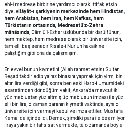
ehl-i medrese birbirine yardımcı olarak ittifak etsin
diye,
vilâyât-ı şarkiyenin merkezinde hem Hindistan,
hem Arabistan, hem İran, hem Kafkas, hem
Türkistan'ın ortasında, Medresetü'z-Zehra
mânâsında
, Câmiü'l-Ezher üslûbunda bir darülfünun,
hem mektep, hem medrese olarak bir üniversite için,
tam elli beş senedir Risale-i Nur'un hakaikine
çalıştığım gibi ona da çalışmışım.
En evvel bunun kıymetini (Allah rahmet etsin) Sultan
Reşad takdir edip yalnız binasını yapmak için yirmi bin
altın lira verdiği gibi, sonra ben eski Harb-i Umumîdeki
esaretimden döndüğüm vakit, Ankara'da mevcut iki
yüz meb'ustan yüz altmış üç meb'usun imzası ile yüz
elli bin lira, o zaman paranın kıymetli vaktinde, aynı o
üniversite için vermeyi kabul ve imza ettiler. Mustafa
Kemal de içinde idi. Demek, şimdiki para ile beş milyon
liraya yakın bir tahsisat vermekle, tâ o zamanda böyle