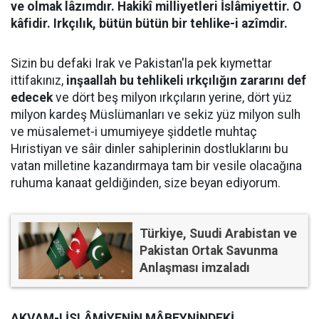
ve olmak lâzımdır. Hakikî milliyetleri İslâmiyettir. O
kâfidir. Irkçılık, bütün bütün bir tehlike-i azîmdir.
Sizin bu defaki Irak ve Pakistan'la pek kıymettar
ittifakınız,
inşaallah bu tehlikeli ırkçılığın zararını def
edecek
ve dört beş milyon ırkçıların yerine, dört yüz
milyon kardeş Müslümanları ve sekiz yüz milyon sulh
ve müsalemet-i umumiyeye şiddetle muhtaç
Hıristiyan ve sâir dinler sahiplerinin dostluklarını bu
vatan milletine kazandırmaya tam bir vesile olacağına
ruhuma kanaat geldiğinden, size beyan ediyorum.
Türkiye, Suudi Arabistan ve
Pakistan Ortak Savunma
Anlaşması imzaladı
AKVAM-I İSLÂMİYENİN MÂBEYNİNDEKİ