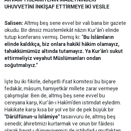
UHUVVETİNİ İNKİŞAF ETTİRMEYE İKİ VESİLE
Salisen:
Altmış beş sene evvel bir vali bana bir gazete
okudu. Bir dinsiz müstemlekât nâzırı Kur'ân'ı elinde
tutup konferans vermiş. Demiş ki: "
Bu İslâmların
elinde kaldıkça, biz onlara hakikî hâkim olamayız,
tahakkümümüz altında tutamayız. Ya Kur'ân'ı sukut
ettirmeliyiz veyahut Müslümanları ondan
soğutmalıyız."
İşte bu iki fikirle, dehşetli ifsat komitesi bu biçare
fedakâr, mâsum, hamiyetkâr millete zarar vermeye
çalışmışlar. Ben de, altmış beş sene evvel bu
cereyana karşı, Kur'ân-ı Hakîm'den istimdat eyledim.
Hakikate karşı kısa bir yol ve bir de pek büyük bir
"Dârülfünun-u İslâmiye"
tasavvuru ile, altmış beş
senedir, âhiretimizi kurtarmak ve onun bir fâidesi
olarak hayat-ı dünyeviyemizi de istibdad-ı mutlaktan