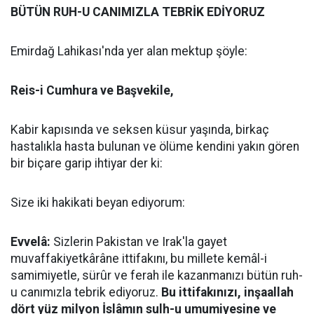
BÜTÜN RUH-U CANIMIZLA TEBRİK EDİYORUZ
Emirdağ Lahikası'nda yer alan mektup şöyle:
Reis-i Cumhura ve Başvekile,
Kabir kapısında ve seksen küsur yaşında, birkaç
hastalıkla hasta bulunan ve ölüme kendini yakın gören
bir biçare garip ihtiyar der ki:
Size iki hakikati beyan ediyorum:
Evvelâ:
Sizlerin Pakistan ve Irak'la gayet
muvaffakiyetkârâne ittifakını, bu millete kemâl-i
samimiyetle, sürûr ve ferah ile kazanmanızı bütün ruh-
u canımızla tebrik ediyoruz.
Bu ittifakınızı, inşaallah
dört yüz milyon İslâmın sulh-u umumiyesine ve