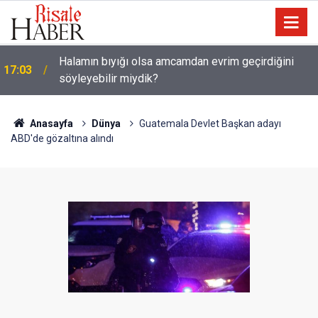
Halamın bıyığı olsa amcamdan evrim geçirdiğini
17:03
söyleyebilir miydik?
Güneş Tutulması 12 Ağustos'ta: Türkiye'den
16:05
görülecek mi?
Anasayfa
Dünya
Guatemala Devlet Başkan adayı
ABD'de gözaltına alındı