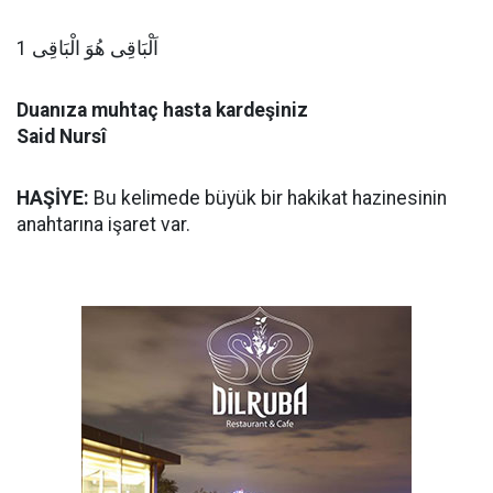
اَلْبَاقِى هُوَ الْبَاقِى 1
Duanıza muhtaç hasta kardeşiniz
Said Nursî
HAŞİYE:
Bu kelimede büyük bir hakikat hazinesinin
anahtarına işaret var.