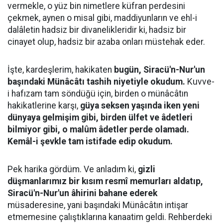
vermekle, o yüz bin nimetlere küfran perdesini
çekmek, aynen o misal gibi, maddiyunların ve ehl-i
dalâletin hadsiz bir divanelikleridir ki, hadsiz bir
cinayet olup, hadsiz bir azaba onları müstehak eder.
İşte, kardeşlerim, hakikaten
bugün, Siracü'n-Nur'un
başındaki Münâcâtı tashih niyetiyle okudum.
Kuvve-
i hafızam tam söndüğü için, birden o münâcâtın
hakikatlerine karşı,
güya seksen yaşında iken yeni
dünyaya gelmişim gibi, birden ülfet ve âdetleri
bilmiyor gibi, o malûm âdetler perde olamadı.
Kemâl-i şevkle tam istifade edip okudum.
Pek harika gördüm. Ve anladım ki,
gizli
düşmanlarımız bir kısım resmî memurları aldatıp,
Siracü'n-Nur'un âhirini bahane ederek
müsaderesine, yani başındaki Münâcâtın intişar
etmemesine çalıştıklarına kanaatim geldi. Rehberdeki