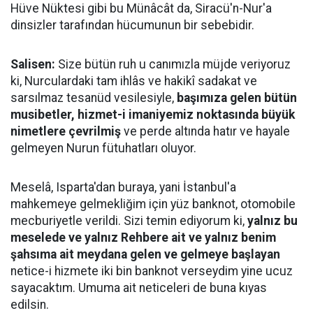
Hüve Nüktesi gibi bu Münâcât da, Siracü'n-Nur'a
dinsizler tarafından hücumunun bir sebebidir.
Salisen:
Size bütün ruh u canımızla müjde veriyoruz
ki, Nurculardaki tam ihlâs ve hakikî sadakat ve
sarsılmaz tesanüd vesilesiyle,
başımıza gelen bütün
musibetler, hizmet-i imaniyemiz noktasında büyük
nimetlere çevrilmiş
ve perde altında hatır ve hayale
gelmeyen Nurun fütuhatları oluyor.
Meselâ, Isparta'dan buraya, yani İstanbul'a
mahkemeye gelmekliğim için yüz banknot, otomobile
mecburiyetle verildi. Sizi temin ediyorum ki,
yalnız bu
meselede ve yalnız Rehbere ait ve yalnız benim
şahsıma ait meydana gelen ve gelmeye başlayan
netice-i hizmete iki bin banknot verseydim yine ucuz
sayacaktım. Umuma ait neticeleri de buna kıyas
edilsin.