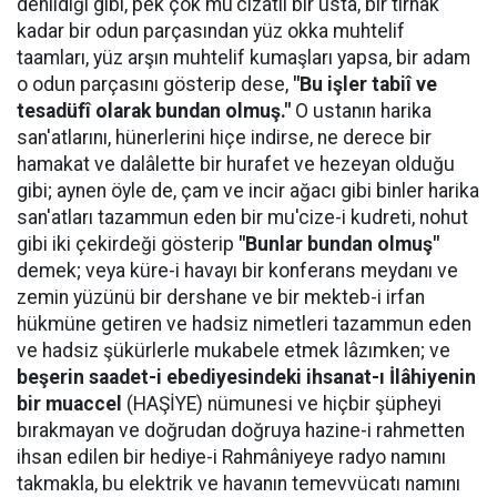
denildiği gibi, pek çok mu'cizatlı bir usta, bir tırnak
kadar bir odun parçasından yüz okka muhtelif
taamları, yüz arşın muhtelif kumaşları yapsa, bir adam
o odun parçasını gösterip dese,
"Bu işler tabiî ve
tesadüfî olarak bundan olmuş."
O ustanın harika
san'atlarını, hünerlerini hiçe indirse, ne derece bir
hamakat ve dalâlette bir hurafet ve hezeyan olduğu
gibi; aynen öyle de, çam ve incir ağacı gibi binler harika
san'atları tazammun eden bir mu'cize-i kudreti, nohut
gibi iki çekirdeği gösterip
"Bunlar bundan olmuş"
demek; veya küre-i havayı bir konferans meydanı ve
zemin yüzünü bir dershane ve bir mekteb-i irfan
hükmüne getiren ve hadsiz nimetleri tazammun eden
ve hadsiz şükürlerle mukabele etmek lâzımken; ve
beşerin saadet-i ebediyesindeki ihsanat-ı İlâhiyenin
bir muaccel
(HAŞİYE) nümunesi ve hiçbir şüpheyi
bırakmayan ve doğrudan doğruya hazine-i rahmetten
ihsan edilen bir hediye-i Rahmâniyeye radyo namını
takmakla, bu elektrik ve havanın temevvücatı namını