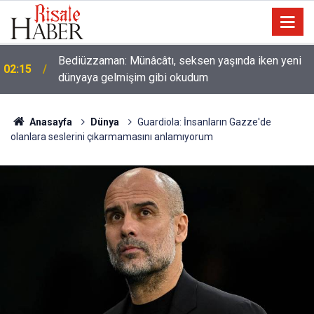
Nice binilen hayvan vardır ki, binicisinden daha
01:45
hayırlıdır
Anasayfa
Dünya
Guardiola: İnsanların Gazze'de
olanlara seslerini çıkarmamasını anlamıyorum