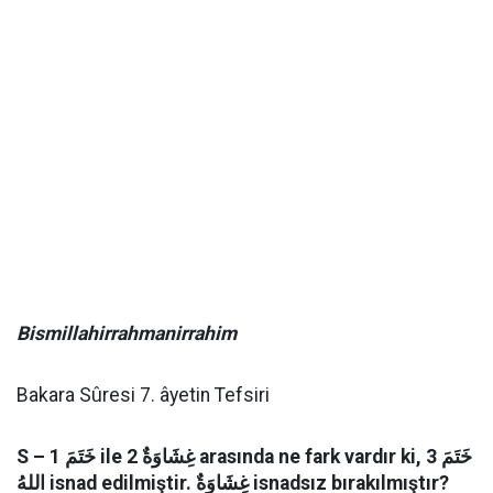
Bismillahirrahmanirrahim
Bakara Sûresi 7. âyetin Tefsiri
S – 1 خَتَمَ ile 2 غِشَاوَةٌ arasında ne fark vardır ki, 3 خَتَمَ
اللهُ isnad edilmiştir. غِشَاوَةٌ isnadsız bırakılmıştır?