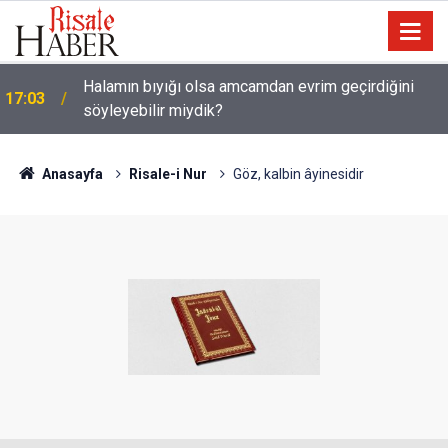
Halamın bıyığı olsa amcamdan evrim geçirdiğini
17:03
Güneş Tutulması 12 Ağustos'ta: Türkiye'den
söyleyebilir miydik?
16:05
görülecek mi?
Anasayfa
Risale-i Nur
Göz, kalbin âyinesidir