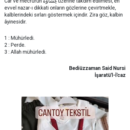
Câr ve mecrûrun غِشَاوَةٌ üzerine takdim edilmesi, en
evvel nazar-ı dikkati onların gözlerine çevirtmekle,
kalblerindeki sırları göstermek içindir. Zira göz, kalbin
âyinesidir.
1 : Mühürledi.
2 : Perde.
3 : Allah mühürledi.
Bediüzzaman Said Nursi
İşaratü'l-İ'caz