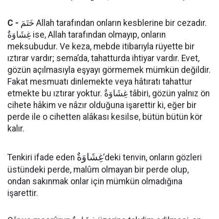
C -
خَتَمَ Allah tarafından onların kesblerine bir cezadır.
غِشَاوَةٌ ise, Allah tarafından olmayıp, onların
meksubudur. Ve keza, mebde itibarıyla rüyette bir
ıztırar vardır; sema’da, tahatturda ihtiyar vardır. Evet,
gözün açılmasıyla eşyayı görmemek mümkün değildir.
Fakat mesmuatı dinlemekte veya hâtıratı tahattur
etmekte bu ıztırar yoktur. غِشَاوَةٌ tâbiri, gözün yalnız ön
cihete hâkim ve nâzır olduğuna işarettir ki, eğer bir
perde ile o cihetten alâkası kesilse, bütün bütün kör
kalır.
غِشَاوَةٌ
Tenkiri ifade eden
’deki tenvin, onların gözleri
üstündeki perde, malûm olmayan bir perde olup,
ondan sakınmak onlar için mümkün olmadığına
işarettir.