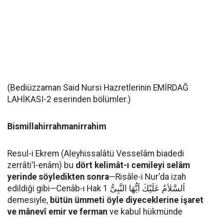
(Bediüzzaman Said Nursi Hazretlerinin EMİRDAĞ
LAHİKASI-2 eserinden bölümler.)
Bismillahirrahmanirrahim
Resul-i Ekrem (Aleyhissalâtü Vesselâm biadedi
zerrâti'l-enâm) bu
dört kelimât-ı cemileyi selâm
yerinde söyledikten sonra
—Risâle-i Nur'da izah
edildiği gibi—Cenâb-ı Hak اَلسَّلاَمُ عَلَيْكَ اَيُّهَا النَّبِىُّ 1
demesiyle,
bütün ümmeti öyle diyeceklerine işaret
ve mânevî emir ve ferman
ve kabul hükmünde