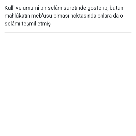
Küllî ve umumî bir selâm suretinde gösterip, bütün
mahlûkatın meb'usu olması noktasında onlara da o
selâmı teşmil etmiş