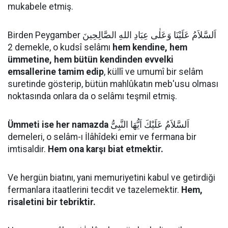
mukabele etmiş.
Birden Peygamber اَلسَّلاَمُ عَلَيْنَا وَعَلٰى عِبَادِ اللهِ الصَّالِحِينَ
2 demekle, o kudsî selâmı
hem kendine, hem
ümmetine, hem bütün kendinden evvelki
emsallerine tamim edip
, küllî ve umumî bir selâm
suretinde gösterip, bütün mahlûkatın meb'usu olması
noktasında onlara da o selâmı teşmil etmiş.
Ümmeti ise her namazda
اَلسَّلاَمُ عَلَيْكَ اَيُّهَا النَّبِىُّ
demeleri, o selâm-ı İlâhîdeki emir ve fermana bir
imtisaldir.
Hem ona karşı biat etmektir.
Ve hergün biatını, yani memuriyetini kabul ve getirdiği
fermanlara itaatlerini tecdit ve tazelemektir.
Hem,
risaletini bir tebriktir.