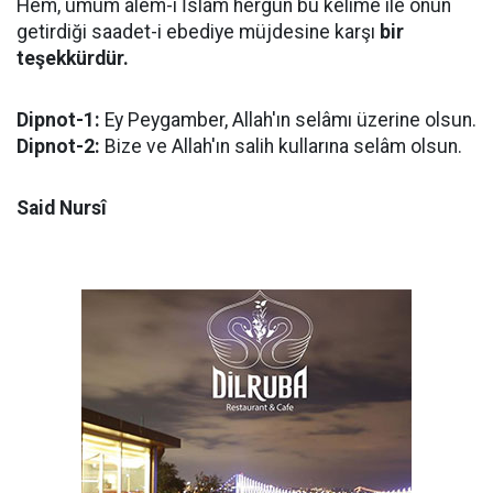
Hem, umum âlem-i İslâm hergün bu kelime ile onun
getirdiği saadet-i ebediye müjdesine karşı
bir
teşekkürdür.
Dipnot-1:
Ey Peygamber, Allah'ın selâmı üzerine olsun.
Dipnot-2:
Bize ve Allah'ın salih kullarına selâm olsun.
Said Nursî